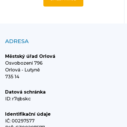
ADRESA
Městský úřad Orlová
Osvobození 796
Orlová - Lutyně
735 14
Datová schránka
ID: r7qbskc
Identifikační údaje
IČ: 00297577