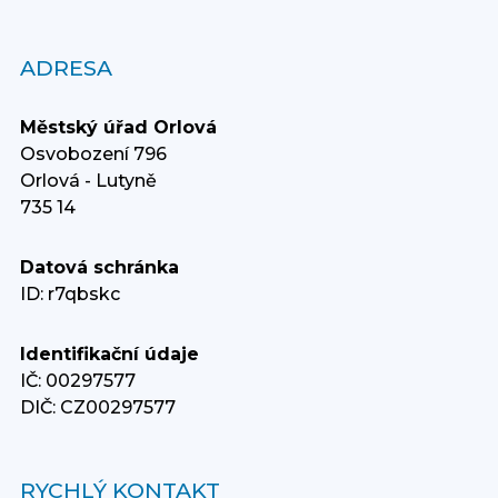
ADRESA
Městský úřad Orlová
Osvobození 796
Orlová - Lutyně
735 14
Datová schránka
ID: r7qbskc
Identifikační údaje
IČ: 00297577
DIČ: CZ00297577
RYCHLÝ KONTAKT