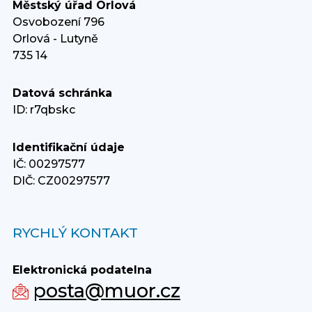
Městský úřad Orlová
Osvobození 796
Orlová - Lutyně
735 14
Datová schránka
ID: r7qbskc
Identifikační údaje
IČ: 00297577
DIČ: CZ00297577
RYCHLÝ KONTAKT
Elektronická podatelna
posta@muor.cz