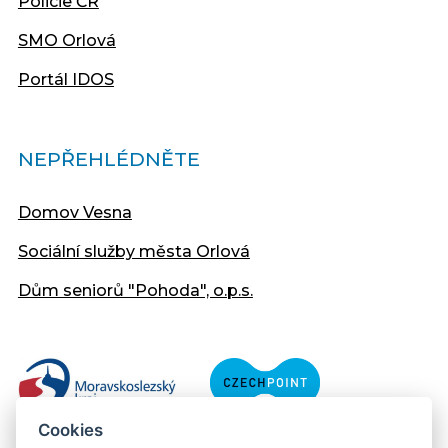
Policie ČR
SMO Orlová
Portál IDOS
NEPŘEHLÉDNĚTE
Domov Vesna
Sociální služby města Orlová
Dům seniorů "Pohoda", o.p.s.
Cookies