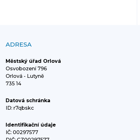
ADRESA
Městský úřad Orlová
Osvobození 796
Orlová - Lutyně
735 14
Datová schránka
ID: r7qbskc
Identifikační údaje
IČ: 00297577
DIČ: CZ00297577