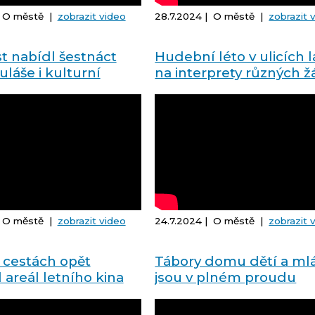
| O městě |
zobrazit video
28.7.2024 | O městě |
zobrazit 
t nabídl šestnáct
Hudební léto v ulicích 
láše i kulturní
na interprety různých ž
| O městě |
zobrazit video
24.7.2024 | O městě |
zobrazit 
 cestách opět
Tábory domu dětí a ml
l areál letního kina
jsou v plném proudu