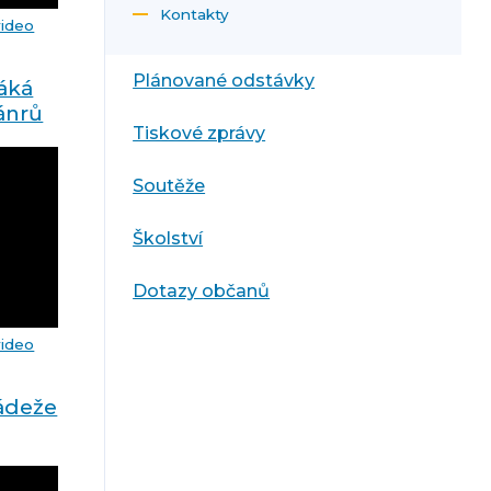
Kontakty
video
Plánované odstávky
láká
ánrů
Tiskové zprávy
Soutěže
Školství
Dotazy občanů
video
ádeže