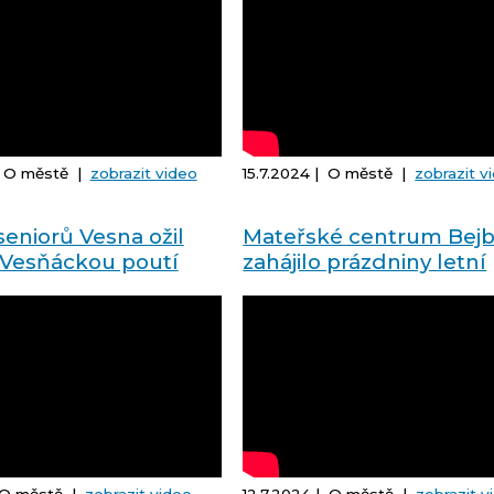
| O městě |
zobrazit video
15.7.2024 | O městě |
zobrazit v
eniorů Vesna ožil
Mateřské centrum Bej
í Vesňáckou poutí
zahájilo prázdniny letní
miniškoličkou