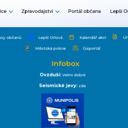
ice
Zpravodajství
Portál občana
Lepší O
azy občanů
Lepší Orlová
Kalendář akcí
Úř
Městská policie
Gisportál
Infobox
Ovzduší:
Velmi dobré
Seismické jevy:
zde