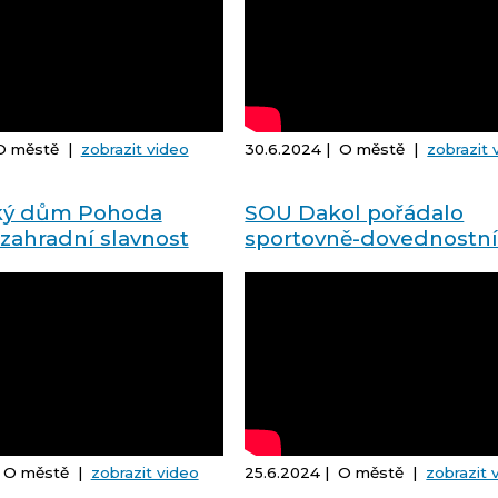
 O městě |
zobrazit video
30.6.2024 | O městě |
zobrazit 
ký dům Pohoda
SOU Dakol pořádalo
zahradní slavnost
sportovně-dovednostn
olympiádu
| O městě |
zobrazit video
25.6.2024 | O městě |
zobrazit 