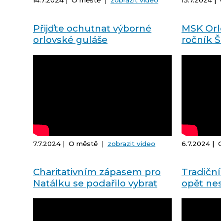
14.7.2024 | O městě |
zobrazit video
13.7.2024 
Přijďte ochutnat výborné
MSK Orlo
orlovské guláše
ročník 
7.7.2024 | O městě |
zobrazit video
6.7.2024 |
Charitativním zápasem pro
Tradiční
Natálku se podařilo vybrat
opět nes
214 116 Kč
duchu