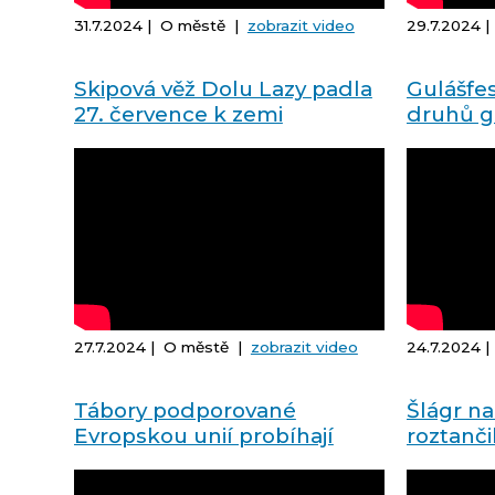
31.7.2024 | O městě |
zobrazit video
29.7.2024 
Skipová věž Dolu Lazy padla
Gulášfes
27. července k zemi
druhů gu
zážitek
27.7.2024 | O městě |
zobrazit video
24.7.2024 
Tábory podporované
Šlágr na
Evropskou unií probíhají
roztanči
celé léto