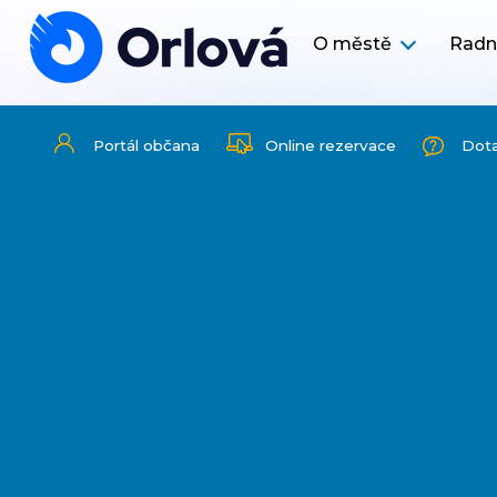
O městě
Radn
Portál občana
Online rezervace
Dot