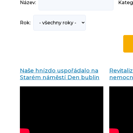
Název:
Kateg
Rok:
Naše hnízdo uspořádalo na
Revitali
Starém náměstí Den bublin
nemocni