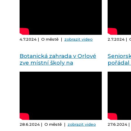
4.7.2024 | O městě |
zobrazit video
2.7.2024 |
Botanická zahrada v Orlové
Seniors
zve místní školy na
pořádal 
prohlídku
28.6.2024 | O městě |
zobrazit video
27.6.2024 