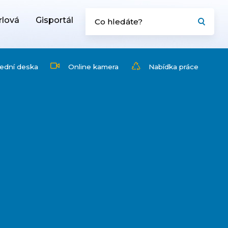
rlová
Gisportál
ední deska
Online kamera
Nabídka práce