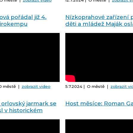
| O městě |
zobrazit video
12.7.2024 | O městě |
zobrazit v
vá pořádal již 4.
Nízkoprahové zařízení 
Širokempu
děti a mládež Maják osl
5 let
 O městě |
zobrazit video
5.7.2024 | O městě |
zobrazit v
 orlovský jarmark se
Host měsíce: Roman Ga
l v historickém