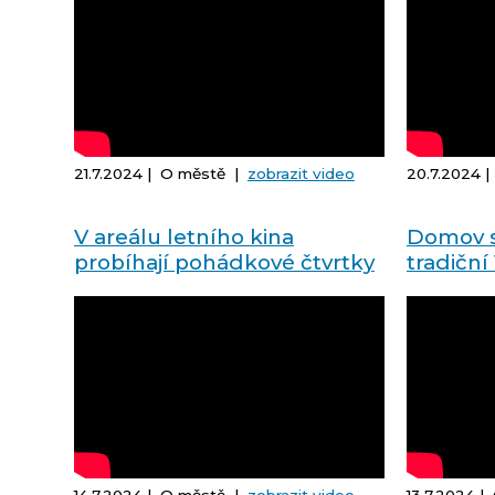
21.7.2024 | O městě |
zobrazit video
20.7.2024 
V areálu letního kina
Domov s
probíhají pohádkové čtvrtky
tradičn