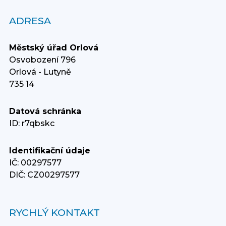
ADRESA
Městský úřad Orlová
Osvobození 796
Orlová - Lutyně
735 14
Datová schránka
ID: r7qbskc
Identifikační údaje
IČ: 00297577
DIČ: CZ00297577
RYCHLÝ KONTAKT