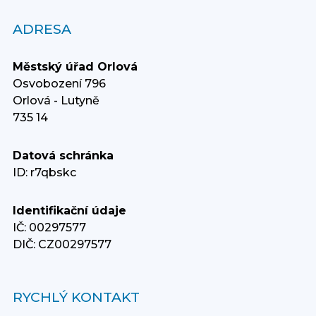
ADRESA
Městský úřad Orlová
Osvobození 796
Orlová - Lutyně
735 14
Datová schránka
ID: r7qbskc
Identifikační údaje
IČ: 00297577
DIČ: CZ00297577
RYCHLÝ KONTAKT