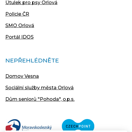
Útulek pro psy Orlová
Policie ČR
SMO Orlová
Portál IDOS
NEPŘEHLÉDNĚTE
Domov Vesna
Sociální služby města Orlová
Dům seniorů "Pohoda", o.p.s.