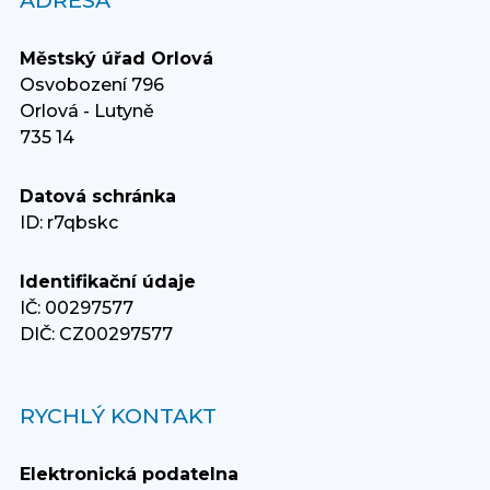
ADRESA
Městský úřad Orlová
Osvobození 796
Orlová - Lutyně
735 14
Datová schránka
ID: r7qbskc
Identifikační údaje
IČ: 00297577
DIČ: CZ00297577
RYCHLÝ KONTAKT
Elektronická podatelna