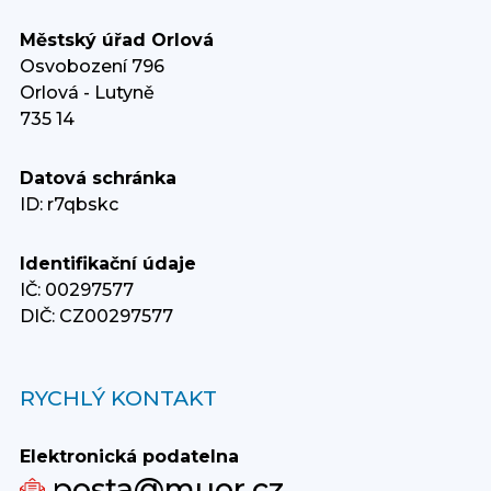
Městský úřad Orlová
Osvobození 796
Orlová - Lutyně
735 14
Datová schránka
ID: r7qbskc
Identifikační údaje
IČ: 00297577
DIČ: CZ00297577
RYCHLÝ KONTAKT
Elektronická podatelna
posta@muor.cz