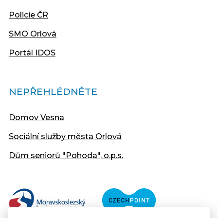
Policie ČR
SMO Orlová
Portál IDOS
NEPŘEHLÉDNĚTE
Domov Vesna
Sociální služby města Orlová
Dům seniorů "Pohoda", o.p.s.