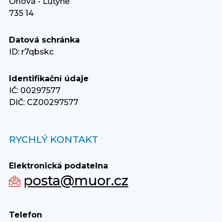
Orlová - Lutyně
735 14
Datová schránka
ID: r7qbskc
Identifikační údaje
IČ: 00297577
DIČ: CZ00297577
RYCHLÝ KONTAKT
Elektronická podatelna
posta@muor.cz
Telefon