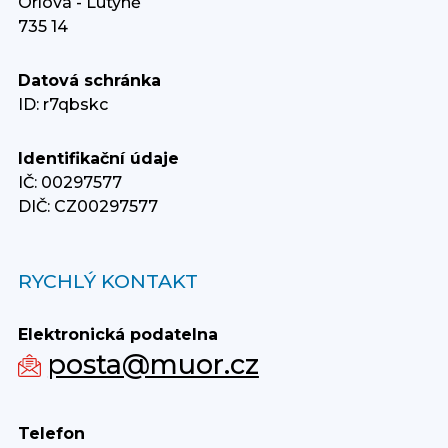
Orlová - Lutyně
735 14
Datová schránka
ID: r7qbskc
Identifikační údaje
IČ: 00297577
DIČ: CZ00297577
RYCHLÝ KONTAKT
Elektronická podatelna
posta@muor.cz
Telefon