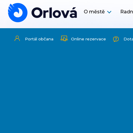
O městě
Radn
Portál občana
Online rezervace
Dot