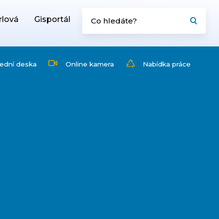
rlová
Gisportál
ední deska
Online kamera
Nabídka práce