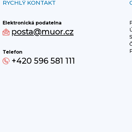
RYCHLÝ KONTAKT
Elektronická podatelna
P
posta@muor.cz
Ú
S
Č
P
Telefon
+420 596 581 111