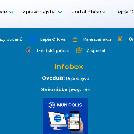
ice
Zpravodajství
Portál občana
Lepší O
azy občanů
Lepší Orlová
Kalendář akcí
Úř
Městská policie
Gisportál
Infobox
Ovzduší:
Uspokojivé
Seismické jevy:
zde