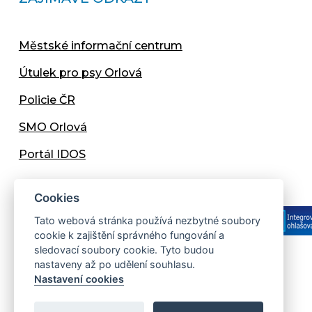
Městské informační centrum
Útulek pro psy Orlová
Policie ČR
SMO Orlová
Portál IDOS
Cookies
Tato webová stránka používá nezbytné soubory
cookie k zajištění správného fungování a
sledovací soubory cookie. Tyto budou
nastaveny až po udělení souhlasu.
Copyright © 2013 - 2026 Městský úřad Orlová
Nastavení cookies
Prohlášení přístupnosti