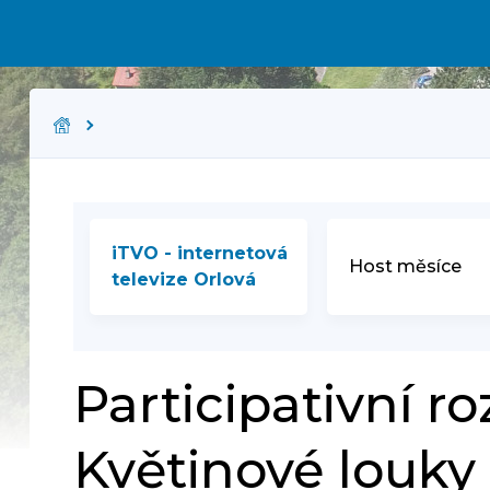
iTVO - internetová
Host měsíce
televize Orlová
Participativní ro
Květinové louky