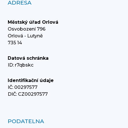
ADRESA
Městský úřad Orlová
Osvobození 796
Orlová - Lutyně
735 14
Datová schránka
ID: r7qbskc
Identifikační údaje
IČ: 00297577
DIČ: CZ00297577
PODATELNA