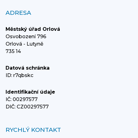
ADRESA
Městský úřad Orlová
Osvobození 796
Orlová - Lutyně
735 14
Datová schránka
ID: r7qbskc
Identifikační údaje
IČ: 00297577
DIČ: CZ00297577
RYCHLÝ KONTAKT