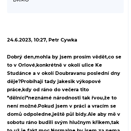
24.6.2023, 10:27, Petr Cywka
Dobrý den,mohla by jsem prosím vědět,co se
to v Orlové,konkrétně v okolí ulice Ke
Studánce a v okolí Doubravanu poslední dny
děje?Probíhají tady jakesik výkopové
práce,kdy od ráno do večera tito
"dělníci"neznámé národnosti tak řvou,že to
není možné.Pokud jsem v práci a vracím se
domů odpoledne,ještě půl bídy.Ale aby mě v
sobotu ráno budili svým hlučnym křikem,tak
to už je fakt moc.Normalne by jsem za nema