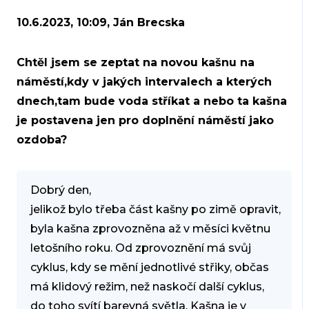
10.6.2023, 10:09, Ján Brecska
Chtěl jsem se zeptat na novou kašnu na
náměstí,kdy v jakých intervalech a kterých
dnech,tam bude voda stříkat a nebo ta kašna
je postavena jen pro doplnění náměstí jako
ozdoba?
Dobrý den,
jelikož bylo třeba část kašny po zimě opravit,
byla kašna zprovozněna až v měsíci květnu
letošního roku. Od zprovoznění má svůj
cyklus, kdy se mění jednotlivé střiky, občas
má klidový režim, než naskočí další cyklus,
do toho svítí barevná světla. Kašna je v