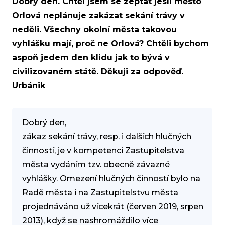
Dobrý den. Chtěl jsem se zeptat jesli město
Orlová neplánuje zakázat sekání trávy v
neděli. Všechny okolní města takovou
vyhlášku mají, proč ne Orlová? Chtěli bychom
aspoň jedem den klidu jak to bývá v
civilizovaném státě. Děkuji za odpověď.
Urbánik
Dobrý den,
zákaz sekání trávy, resp. i dalších hlučných
činností, je v kompetenci Zastupitelstva
města vydáním tzv. obecně závazné
vyhlášky. Omezení hlučných činností bylo na
Radě města i na Zastupitelstvu města
projednáváno už vícekrát (červen 2019, srpen
2013), když se nashromáždilo více