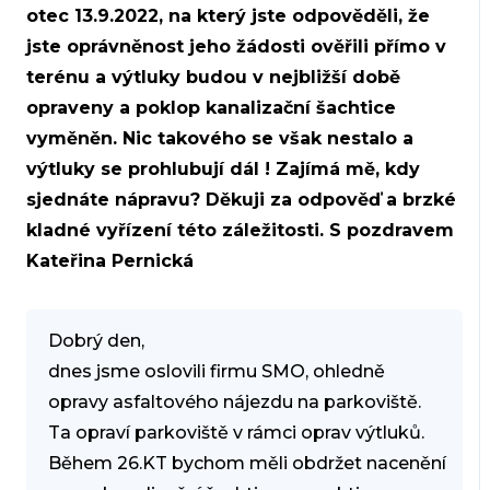
otec 13.9.2022, na který jste odpověděli, že
jste oprávněnost jeho žádosti ověřili přímo v
terénu a výtluky budou v nejbližší době
opraveny a poklop kanalizační šachtice
vyměněn. Nic takového se však nestalo a
výtluky se prohlubují dál ! Zajímá mě, kdy
sjednáte nápravu? Děkuji za odpověď a brzké
kladné vyřízení této záležitosti. S pozdravem
Kateřina Pernická
Dobrý den,
dnes jsme oslovili firmu SMO, ohledně
opravy asfaltového nájezdu na parkoviště.
Ta opraví parkoviště v rámci oprav výtluků.
Během 26.KT bychom měli obdržet nacenění