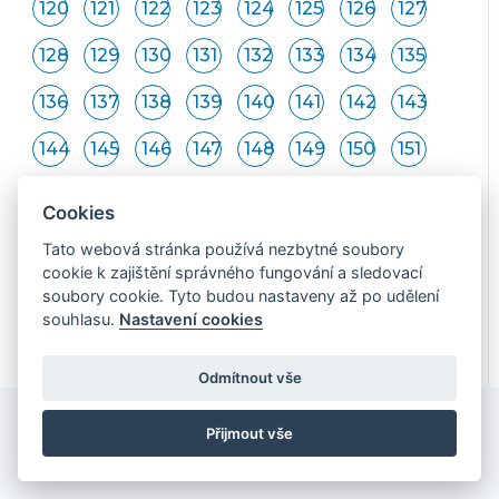
120
121
122
123
124
125
126
127
128
129
130
131
132
133
134
135
136
137
138
139
140
141
142
143
144
145
146
147
148
149
150
151
152
153
154
155
156
157
158
159
Cookies
160
161
162
163
164
165
166
167
Tato webová stránka používá nezbytné soubory
cookie k zajištění správného fungování a sledovací
168
169
170
171
172
173
soubory cookie. Tyto budou nastaveny až po udělení
souhlasu.
Nastavení cookies
Odmítnout vše
Přijmout vše
ADRESA