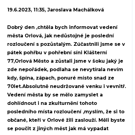
19.6.2023, 11:35, Jaroslava Machálková
Dobrý den ,chtěla bych informovat vedení
města Orlová, jak nedůstojné je poslední
rozloučení s pozůstalým. Zúčastnili jsme se v
pátek pohřbu v pohřební síni Klášterní
77,Orlová Město a zůstali jsme v šoku jaký je
zde nepořádek, podlaha se nevytírala nevím
kdy, špína, zápach, ponuré místo snad ze
70let.Absolutně neudržované venku i vevnitř.
Vedení města by se mělo zamyslet a
dohlídnout i na zkulturnění tohoto
posledního místa rozloučení ,myslím, že si to
občané, kteří v Orlové žili zaslouží. Měli byste
se poučit z jiných měst jak má vypadat