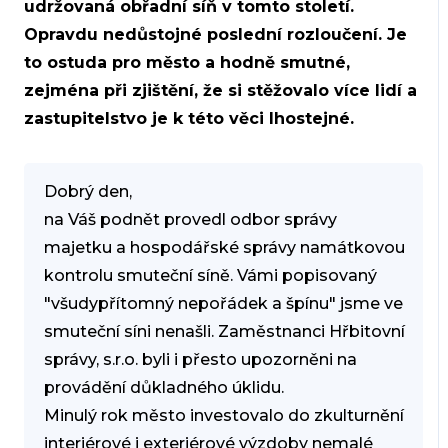
udržovaná obřadní síň v tomto století.
Opravdu nedůstojné poslední rozloučení. Je
to ostuda pro město a hodně smutné,
zejména při zjištění, že si stěžovalo více lidí a
zastupitelstvo je k této věci lhostejné.
Dobrý den,
na Váš podnět provedl odbor správy
majetku a hospodářské správy namátkovou
kontrolu smuteční síně. Vámi popisovaný
"všudypřítomný nepořádek a špínu" jsme ve
smuteční síni nenašli. Zaměstnanci Hřbitovní
správy, s.r.o. byli i přesto upozorněni na
provádění důkladného úklidu.
Minulý rok město investovalo do zkulturnění
interiérové i exteriérové výzdoby nemalé