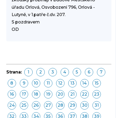
úřadu Orlová, Osvobození 796, Orlová -
Lutyně, v 1.patře č.dv. 207.
S pozdravem
OD
Strana:
1
2
3
4
5
6
7
8
9
10
11
12
13
14
15
16
17
18
19
20
21
22
23
24
25
26
27
28
29
30
31
32
33
34
35
36
37
38
39