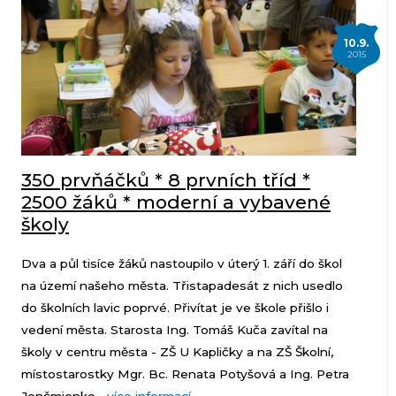
10.9.
2015
350 prvňáčků * 8 prvních tříd *
2500 žáků * moderní a vybavené
školy
Dva a půl tisíce žáků nastoupilo v úterý 1. září do škol
na území našeho města. Třistapadesát z nich usedlo
do školních lavic poprvé. Přivítat je ve škole přišlo i
vedení města. Starosta Ing. Tomáš Kuča zavítal na
školy v centru města - ZŠ U Kapličky a na ZŠ Školní,
místostarostky Mgr. Bc. Renata Potyšová a Ing. Petra