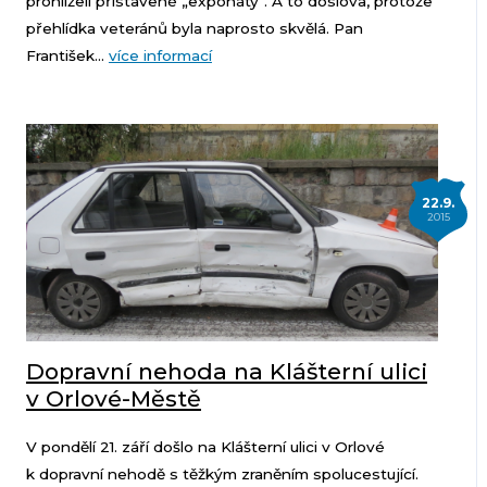
prohlíželi přistavené „exponáty“. A to doslova, protože
přehlídka veteránů byla naprosto skvělá. Pan
František...
více informací
22.9.
2015
Dopravní nehoda na Klášterní ulici
v Orlové-Městě
V pondělí 21. září došlo na Klášterní ulici v Orlové
k dopravní nehodě s těžkým zraněním spolucestující.