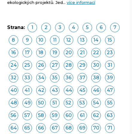
ekologických projektů. Jed...
více informací
Strana:
1
2
3
4
5
6
7
8
9
10
11
12
13
14
15
16
17
18
19
20
21
22
23
24
25
26
27
28
29
30
31
32
33
34
35
36
37
38
39
40
41
42
43
44
45
46
47
48
49
50
51
52
53
54
55
56
57
58
59
60
61
62
63
64
65
66
67
68
69
70
71