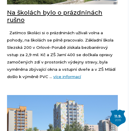
Na školách bylo o prázdninách
rušno
Zatímco školáci si o prázdninách užívali volna a
pohody, na školách se pilně pracovalo. Základní škola
Slezská 200 v Orlové-Porubě získala bezbariérový
vstup za 2,9 mil. Kč a ZŠ Jarní 400 se dočkala opravy
zamočených zdí v prostorách výdejny stravy, byla
vyměněna zbývající okna a vstupní dveře a v ZŠ Mládí
došlo k výměně PVC ...
více informací
11.9.
2015