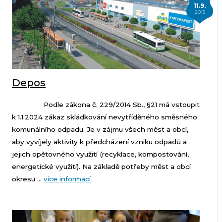
11.9.
2015
Depos
Podle zákona č. 229/2014 Sb., §21 má vstoupit
k 1.1.2024 zákaz skládkování nevytříděného směsného
komunálního odpadu. Je v zájmu všech měst a obcí,
aby vyvíjely aktivity k předcházení vzniku odpadů a
jejich opětovného využití (recyklace, kompostování,
energetické využití). Na základě potřeby měst a obcí
okresu ...
více informací