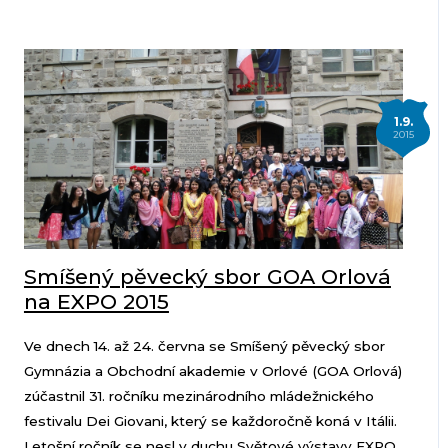
1.9.
2015
Smíšený pěvecký sbor GOA Orlová
na EXPO 2015
Ve dnech 14. až 24. června se Smíšený pěvecký sbor
Gymnázia a Obchodní akademie v Orlové (GOA Orlová)
zúčastnil 31. ročníku mezinárodního mládežnického
festivalu Dei Giovani, který se každoročně koná v Itálii.
Letošní ročník se nesl v duchu Světové výstavy EXPO