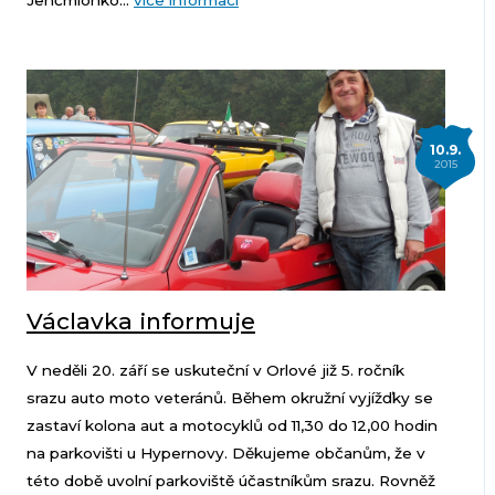
Jenčmionko...
více informací
10.9.
2015
Václavka informuje
V neděli 20. září se uskuteční v Orlové již 5. ročník
srazu auto moto veteránů. Během okružní vyjížďky se
zastaví kolona aut a motocyklů od 11,30 do 12,00 hodin
na parkovišti u Hypernovy. Děkujeme občanům, že v
této době uvolní parkoviště účastníkům srazu. Rovněž