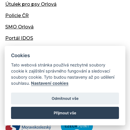
Útulek pro psy Orlová
Policie ČR
SMO Orlová
Portál IDOS
Cookies
NEPŘEHLÉDNĚTE
Tato webová stránka používá nezbytné soubory
cookie k zajištění správného fungování a sledovací
Domov Vesna
soubory cookie. Tyto budou nastaveny až po udělení
souhlasu.
Nastavení cookies
Sociální služby města Orlová
Odmítnout vše
Dům seniorů "Pohoda", o.p.s.
Přijmout vše