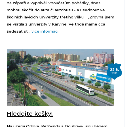
na zápraží a vyprávěli vnoučatům pohádky, dnes
mohou skočit do auta či autobusu - a usednout ve
školních lavicích Univerzity třetího věku. „Zrovna jsem
se vrátila z univerzity v Karviné. Ve třídě máme cca
šedesát st...
více informací
22.8.
2015
Hledejte kešky!
Na území Orlové, Petřvaldu a Doubravy jsou během