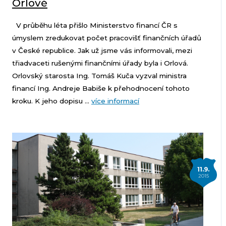
Orlové
V průběhu léta přišlo Ministerstvo financí ČR s
úmyslem zredukovat počet pracovišť finančních úřadů
v České republice. Jak už jsme vás informovali, mezi
třiadvaceti rušenými finančními úřady byla i Orlová.
Orlovský starosta Ing. Tomáš Kuča vyzval ministra
financí Ing. Andreje Babiše k přehodnocení tohoto
kroku. K jeho dopisu ...
více informací
11.9.
2015