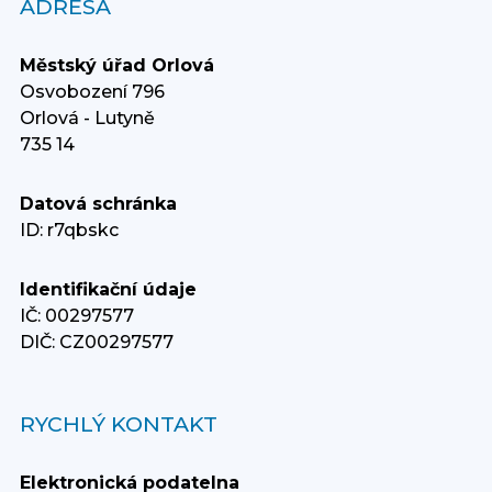
ADRESA
Městský úřad Orlová
Osvobození 796
Orlová - Lutyně
735 14
Datová schránka
ID: r7qbskc
Identifikační údaje
IČ: 00297577
DIČ: CZ00297577
RYCHLÝ KONTAKT
Elektronická podatelna