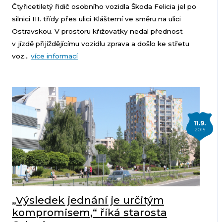
Čtyřicetiletý řidič osobního vozidla Škoda Felicia jel po
silnici III. třídy přes ulici Klášterní ve směru na ulici
Ostravskou. V prostoru křižovatky nedal přednost
v jízdě přijíždějícímu vozidlu zprava a došlo ke střetu
voz...
více informací
11.9.
2015
„Výsledek jednání je určitým
kompromisem,“ říká starosta