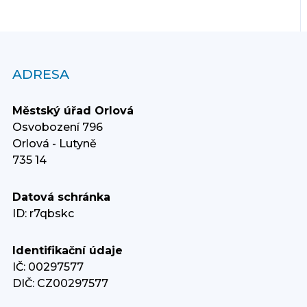
ADRESA
Městský úřad Orlová
Osvobození 796
Orlová - Lutyně
735 14
Datová schránka
ID: r7qbskc
Identifikační údaje
IČ: 00297577
DIČ: CZ00297577