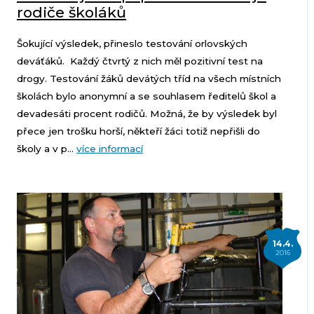
rodiče školáků
Šokující výsledek, přineslo testování orlovských
deváťáků. Každý čtvrtý z nich měl pozitivní test na
drogy. Testování žáků devátých tříd na všech místních
školách bylo anonymní a se souhlasem ředitelů škol a
devadesáti procent rodičů. Možná, že by výsledek byl
přece jen trošku horší, někteří žáci totiž nepřišli do
školy a v p...
více informací
14.4.
2016