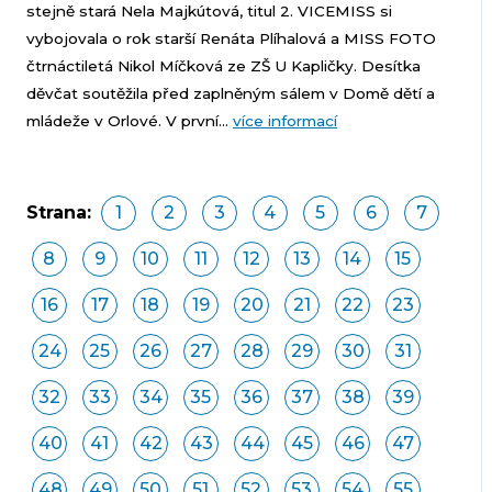
stejně stará Nela Majkútová, titul 2. VICEMISS si
vybojovala o rok starší Renáta Plíhalová a MISS FOTO
čtrnáctiletá Nikol Míčková ze ZŠ U Kapličky. Desítka
děvčat soutěžila před zaplněným sálem v Domě dětí a
mládeže v Orlové. V první...
více informací
Strana:
1
2
3
4
5
6
7
8
9
10
11
12
13
14
15
16
17
18
19
20
21
22
23
24
25
26
27
28
29
30
31
32
33
34
35
36
37
38
39
40
41
42
43
44
45
46
47
48
49
50
51
52
53
54
55