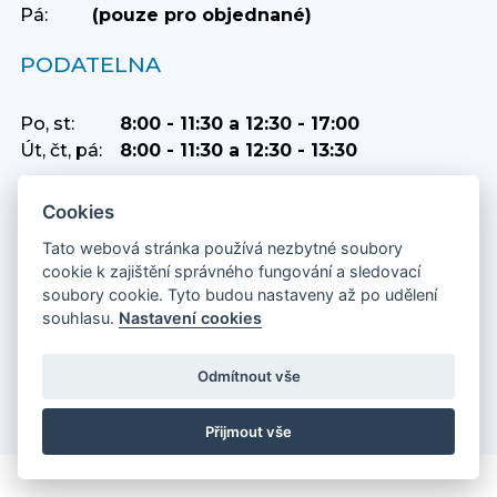
Pá:
(pouze pro objednané)
PODATELNA
Po, st:
8:00 - 11:30 a 12:30 - 17:00
Út, čt, pá:
8:00 - 11:30 a 12:30 - 13:30
Cookies
POKLADNA
Tato webová stránka používá nezbytné soubory
cookie k zajištění správného fungování a sledovací
Po:
8:00 - 11:30 a 12:30 - 16:00
soubory cookie. Tyto budou nastaveny až po udělení
Út:
8:00 - 11:30 a 12:30 - 13:30
souhlasu.
Nastavení cookies
St:
8:00 - 11:30 a 12:30 - 16:00
Čt:
8:00 - 11:30 a 12:30 - 13:30
Odmítnout vše
Pá:
8:00 - 11:30 a 12:30 - 13:30
Přijmout vše