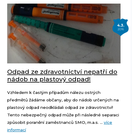
4.3.
2016
Odpad ze zdravotnictví nepatří do
nádob na plastový odpad!
Vzhledem k častým případům nálezu ostrých
předmětů žádáme občany, aby do nádob určených na
plastový odpad neodkládali odpad ze zdravotnictví!
Tento nebezpečný odpad může při následné separaci
způsobit poranění zaměstnanců SMO, m.a.s. ...
více
informací