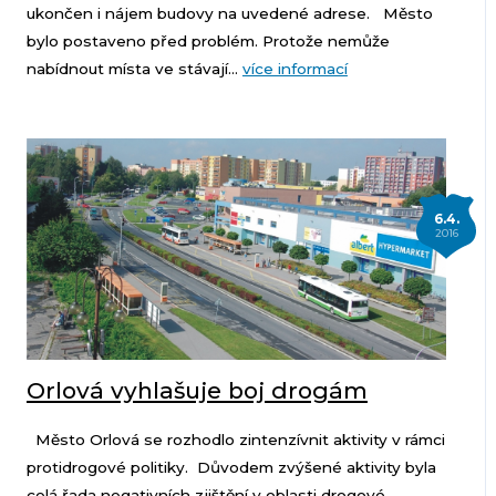
ukončen i nájem budovy na uvedené adrese. Město
bylo postaveno před problém. Protože nemůže
nabídnout místa ve stávají...
více informací
6.4.
2016
Orlová vyhlašuje boj drogám
Město Orlová se rozhodlo zintenzívnit aktivity v rámci
protidrogové politiky. Důvodem zvýšené aktivity byla
celá řada negativních zjištění v oblasti drogové