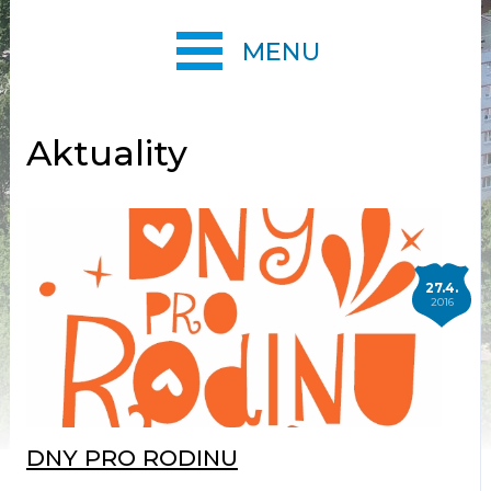
MENU
Aktuality
27.4.
2016
DNY PRO RODINU