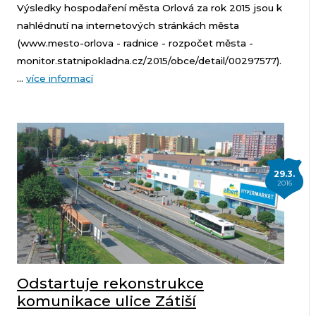
Výsledky hospodaření města Orlová za rok 2015 jsou k
nahlédnutí na internetových stránkách města
(www.mesto-orlova - radnice - rozpočet města -
monitor.statnipokladna.cz/2015/obce/detail/00297577).
...
více informací
29.3.
2016
Odstartuje rekonstrukce
komunikace ulice Zátiší