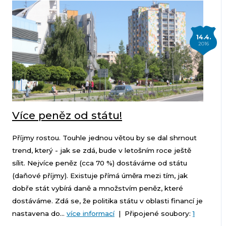
14.4.
2016
Více peněz od státu!
Příjmy rostou. Touhle jednou větou by se dal shrnout
trend, který - jak se zdá, bude v letošním roce ještě
sílit. Nejvíce peněz (cca 70 %) dostáváme od státu
(daňové příjmy). Existuje přímá úměra mezi tím, jak
dobře stát vybírá daně a množstvím peněz, které
dostáváme. Zdá se, že politika státu v oblasti financí je
nastavena do...
více informací
| Připojené soubory:
1