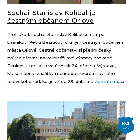
Sochař Stanislav Kolíbal je
čestným občanem Orlové
Prof. akad. sochař Stanislav Kolíbal se stal po
básníkovi Petru Bezručovi druhým čestným občanem
města Orlové. Čestné občanství si přední český
tvůrce převzal na vernisáži své výstavy nazvané
Tenkrát a teď, a to ve čtvrtek 24. března. Výstava,
která mapuje začátky i soudobou tvorbu slavného
orlovského rodáka, je až do 29. dubna ...
více informací
10.3.
2016