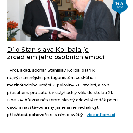
14.4.
2016
Dílo Stanislava Kolíbala je
zrcadlem jeho osobních emocí
Prof. akad. sochař Stanislav Kolíbal patří k
nejvýznamnějším protagonistům českého i
mezinárodního umění 2. poloviny 20. století, a to s
přesahem, pro autorův úctyhodný věk, do století 21.
Dne 24. března nás tento slavný orlovský rodák poctil
osobní návštěvou a my jsme si nenechali ujít
příležitost pohovořit si s ním o světlý...
více informací