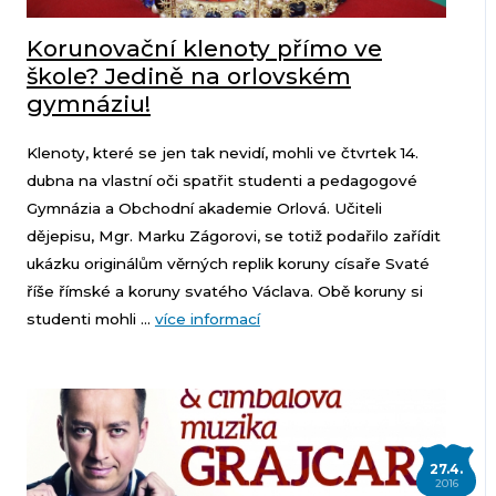
Korunovační klenoty přímo ve
škole? Jedině na orlovském
gymnáziu!
Klenoty, které se jen tak nevidí, mohli ve čtvrtek 14.
dubna na vlastní oči spatřit studenti a pedagogové
Gymnázia a Obchodní akademie Orlová. Učiteli
dějepisu, Mgr. Marku Zágorovi, se totiž podařilo zařídit
ukázku originálům věrných replik koruny císaře Svaté
říše římské a koruny svatého Václava. Obě koruny si
studenti mohli ...
více informací
27.4.
2016