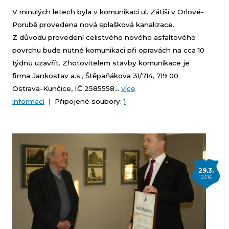
V minulých letech byla v komunikaci ul. Zátiší v Orlové-
Porubě provedena nová splašková kanalizace.
Z důvodu provedení celistvého nového asfaltového
povrchu bude nutné komunikaci při opravách na cca 10
týdnů uzavřít. Zhotovitelem stavby komunikace je
firma Jankostav a.s., Štěpaňákova 31/714, 719 00
Ostrava-Kunčice, IČ 2585558...
více
informací
| Připojené soubory:
1
29.3.
2016