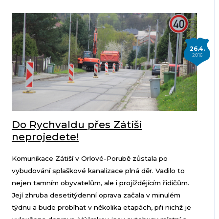
26.4.
2016
Do Rychvaldu přes Zátiší
neprojedete!
Komunikace Zátiší v Orlové-Porubě zůstala po
vybudování splaškové kanalizace plná děr. Vadilo to
nejen tamním obyvatelům, ale i projíždějícím řidičům.
Její zhruba desetitýdenní oprava začala v minulém
týdnu a bude probíhat v několika etapách, při nichž je