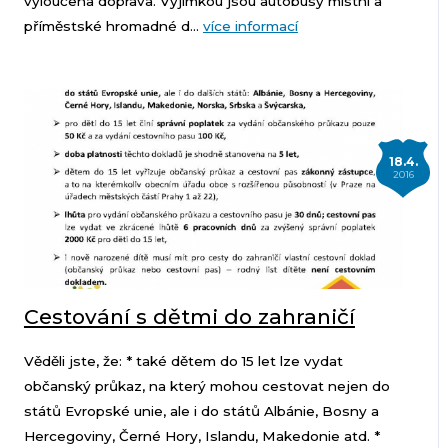
vyloučena doprava. Výjimkou jsou autobusy místní a
příměstské hromadné d...
více informací
18.4.
2016
Cestování s dětmi do zahraničí
Věděli jste, že: * také dětem do 15 let lze vydat
občanský průkaz, na který mohou cestovat nejen do
států Evropské unie, ale i do států Albánie, Bosny a
Hercegoviny, Černé Hory, Islandu, Makedonie atd. *