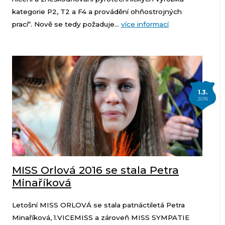
kategorie P2, T2 a F4 a provádění ohňostrojných
prací“. Nově se tedy požaduje...
více informací
1.3.
2016
MISS Orlová 2016 se stala Petra
Minaříková
Letošní MISS ORLOVÁ se stala patnáctiletá Petra
Minaříková, 1.VICEMISS a zároveň MISS SYMPATIE