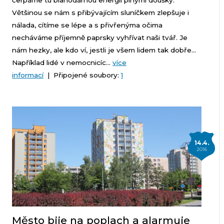
čerpáme tu blahodárnou energii plnými doušky.
Většinou se nám s přibývajícím sluníčkem zlepšuje i
nálada, cítíme se lépe a s přivřenýma očima
necháváme příjemně paprsky vyhřívat naši tvář. Je
nám hezky, ale kdo ví, jestli je všem lidem tak dobře…
Například lidé v nemocnicíc...
více
informací
| Připojené soubory:
1
14.4.
2016
Město bije na poplach a alarmuje