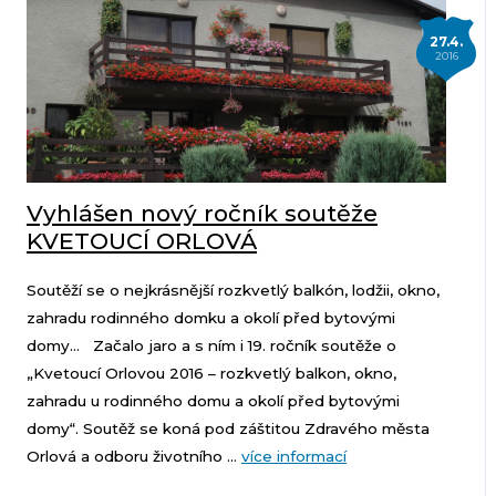
27.4.
2016
Vyhlášen nový ročník soutěže
KVETOUCÍ ORLOVÁ
Soutěží se o nejkrásnější rozkvetlý balkón, lodžii, okno,
zahradu rodinného domku a okolí před bytovými
domy… Začalo jaro a s ním i 19. ročník soutěže o
„Kvetoucí Orlovou 2016 – rozkvetlý balkon, okno,
zahradu u rodinného domu a okolí před bytovými
domy“. Soutěž se koná pod záštitou Zdravého města
Orlová a odboru životního ...
více informací