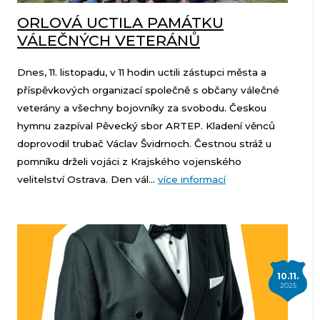
ORLOVÁ UCTILA PAMÁTKU
VÁLEČNÝCH VETERÁNŮ
Dnes, 11. listopadu, v 11 hodin uctili zástupci města a
příspěvkových organizací společně s občany válečné
veterány a všechny bojovníky za svobodu. Českou
hymnu zazpíval Pěvecký sbor ARTEP. Kladení věnců
doprovodil trubač Václav Švidrnoch. Čestnou stráž u
pomníku drželi vojáci z Krajského vojenského
velitelství Ostrava. Den vál...
více informací
10.11.
2025