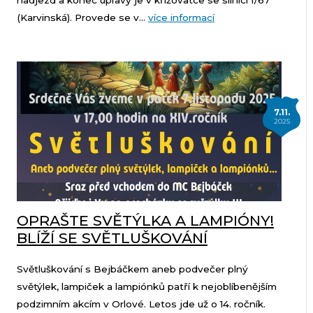
nadjezd a konec úpravy je v křižovatce se silnicí I/67
(Karvinská). Provede se v...
více informací
7.11.
2025
OPRAŠTE SVĚTÝLKA A LAMPIÓNY!
BLÍŽÍ SE SVĚTLUŠKOVÁNÍ
Světluškování s Bejbáčkem aneb podvečer plný
světýlek, lampiček a lampiónků patří k nejoblíbenějším
podzimním akcím v Orlové. Letos jde už o 14. ročník.