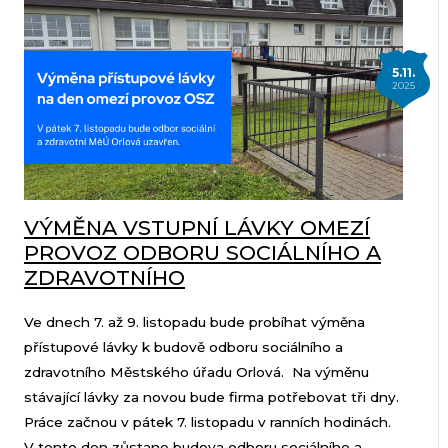
5.11.
2025
VÝMĚNA VSTUPNÍ LÁVKY OMEZÍ
PROVOZ ODBORU SOCIÁLNÍHO A
ZDRAVOTNÍHO
Ve dnech 7. až 9. listopadu bude probíhat výměna
přístupové lávky k budově odboru sociálního a
zdravotního Městského úřadu Orlová. Na výměnu
stávající lávky za novou bude firma potřebovat tři dny.
Práce začnou v pátek 7. listopadu v ranních hodinách.
V tento den zůstane budova odboru sociálního a