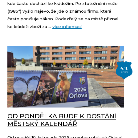
kde často dochází ke krádežím. Po ztotožnění muže
(1985*) vyšlo najevo, že jde o známou firmu, která
často porušuje zákon. Podezřelý se na místě přiznal
ke krádeži zboží za ...
více informací
4.11.
2025
OD PONDĚLKA BUDE K DOSTÁNÍ
MĚSTSKÝ KALENDÁŘ
Od pondělí 10. listopadu 2025 si mohou občané Orlové