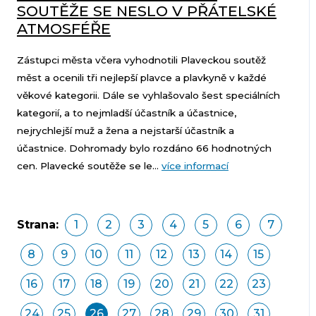
SOUTĚŽE SE NESLO V PŘÁTELSKÉ
ATMOSFÉŘE
Zástupci města včera vyhodnotili Plaveckou soutěž
měst a ocenili tři nejlepší plavce a plavkyně v každé
věkové kategorii. Dále se vyhlašovalo šest speciálních
kategorií, a to nejmladší účastník a účastnice,
nejrychlejší muž a žena a nejstarší účastník a
účastnice. Dohromady bylo rozdáno 66 hodnotných
cen. Plavecké soutěže se le...
více informací
Strana:
1
2
3
4
5
6
7
8
9
10
11
12
13
14
15
16
17
18
19
20
21
22
23
24
25
26
27
28
29
30
31