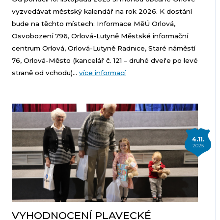
vyzvedávat městský kalendář na rok 2026. K dostání
bude na těchto místech: Informace MěÚ Orlová,
Osvobození 796, Orlová-Lutyně Městské informační
centrum Orlová, Orlová-Lutyně Radnice, Staré náměstí
76, Orlová-Město (kancelář č. 121 – druhé dveře po levé
straně od vchodu)...
více informací
4.11.
2025
VYHODNOCENÍ PLAVECKÉ