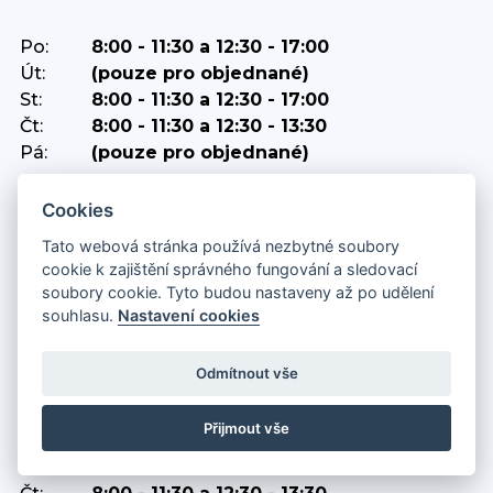
Po:
8:00 - 11:30 a 12:30 - 17:00
Út:
(pouze pro objednané)
St:
8:00 - 11:30 a 12:30 - 17:00
Čt:
8:00 - 11:30 a 12:30 - 13:30
Pá:
(pouze pro objednané)
PODATELNA
Cookies
Tato webová stránka používá nezbytné soubory
Po, st:
8:00 - 11:30 a 12:30 - 17:00
cookie k zajištění správného fungování a sledovací
Út, čt, pá:
8:00 - 11:30 a 12:30 - 13:30
soubory cookie. Tyto budou nastaveny až po udělení
souhlasu.
Nastavení cookies
POKLADNA
Odmítnout vše
Po:
8:00 - 11:30 a 12:30 - 16:00
Přijmout vše
Út:
8:00 - 11:30 a 12:30 - 13:30
St:
8:00 - 11:30 a 12:30 - 16:00