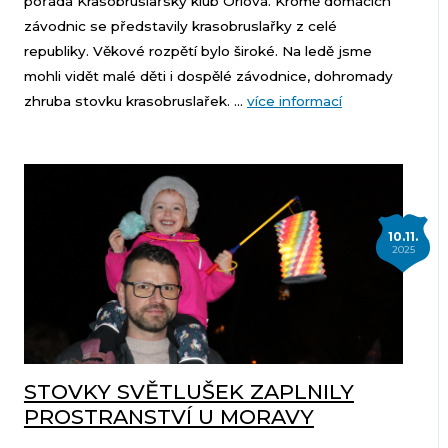
pořádá Krasobruslařský klub Orlová. Kromě domácích
závodnic se představily krasobruslařky z celé
republiky. Věkové rozpětí bylo široké. Na ledě jsme
mohli vidět malé děti i dospělé závodnice, dohromady
zhruba stovku krasobruslařek. ...
více informací
10.11.
2025
STOVKY SVĚTLUŠEK ZAPLNILY
PROSTRANSTVÍ U MORAVY