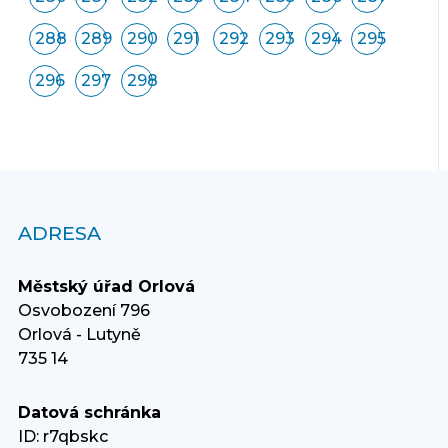
288
289
290
291
292
293
294
295
296
297
298
ADRESA
Městský úřad Orlová
Osvobození 796
Orlová - Lutyně
735 14
Datová schránka
ID: r7qbskc