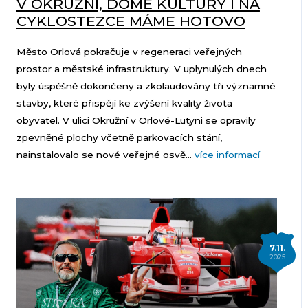
V OKRUŽNÍ, DOMĚ KULTURY I NA
CYKLOSTEZCE MÁME HOTOVO
Město Orlová pokračuje v regeneraci veřejných
prostor a městské infrastruktury. V uplynulých dnech
byly úspěšně dokončeny a zkolaudovány tři významné
stavby, které přispějí ke zvýšení kvality života
obyvatel. V ulici Okružní v Orlové-Lutyni se opravily
zpevněné plochy včetně parkovacích stání,
nainstalovalo se nové veřejné osvě...
více informací
7.11.
2025