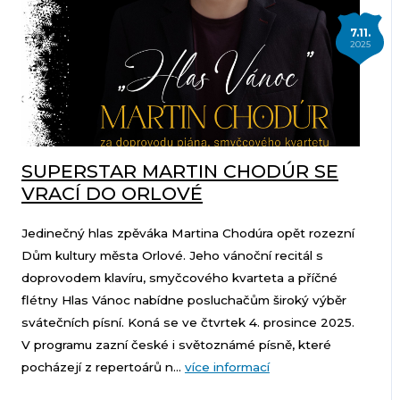
7.11.
2025
SUPERSTAR MARTIN CHODÚR SE
VRACÍ DO ORLOVÉ
Jedinečný hlas zpěváka Martina Chodúra opět rozezní
Dům kultury města Orlové. Jeho vánoční recitál s
doprovodem klavíru, smyčcového kvarteta a příčné
flétny Hlas Vánoc nabídne posluchačům široký výběr
svátečních písní. Koná se ve čtvrtek 4. prosince 2025.
V programu zazní české i světoznámé písně, které
pocházejí z repertoárů n...
více informací