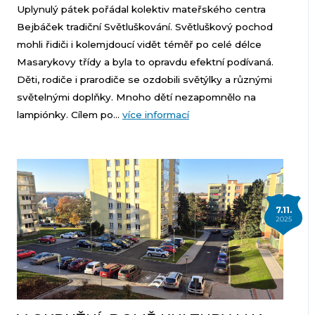
Uplynulý pátek pořádal kolektiv mateřského centra
Bejbáček tradiční Světluškování. Světluškový pochod
mohli řidiči i kolemjdoucí vidět téměř po celé délce
Masarykovy třídy a byla to opravdu efektní podívaná.
Děti, rodiče i prarodiče se ozdobili světýlky a různými
světelnými doplňky. Mnoho dětí nezapomnělo na
lampiónky. Cílem po...
více informací
7.11.
2025