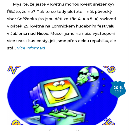
Myslíte, že ještě v květnu mohou kvést sněženky?
Říkáte, že ne? Tak to se tedy pletete – náš pěvecký
sbor Sněženka (to jsou děti ze tříd 4. A a 5. A) rozkvetl
v pátek 25. května na Lomnickém hudebním festivalu
v Jablonci nad Nisou. Museli jsme na naše vystoupení
sice urazit kus cesty, jeli jsme přes celou republiku, ale
stá...
více informací
20.6.
2018