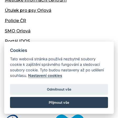
Městské informační centrum
Útulek pro psy Orlová
Policie ČR
SMO Orlová
Portál IDOS
Cookies
Tato webová stránka používá nezbytné soubory
NEPŘEHLÉDNĚTE
cookie k zajištění správného fungování a sledovací
soubory cookie. Tyto budou nastaveny až po udělení
souhlasu.
Nastavení cookies
Domov Vesna
Sociální služby města Orlová
Odmítnout vše
Dům seniorů "Pohoda", o.p.s.
Přijmout vše