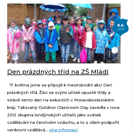
8.6.
2018
Den prázdných tříd na ZŠ Mládí
17. května jsme se připojili k mezinárodní akci Den
prázdných tříd. Žáci se svými učiteli opustili třídy a
strávili tento den na exkurzích v Moravskoslezském
kraji. Takzvaný Outdoor Classroom Day zavedla v roce
2012 skupina londýnských učitelů jako svátek
vzdělávání na čerstvém vzduchu, a to s cílem podpořit
venkovní vzdělává...
více informací