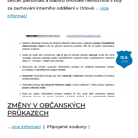
sester, personálu a odborů orlovské nemocnice v boji
za zachování interního oddělení v Orlové. ...
více
informací
15.6.
2018
ZMĚNY V OBČANSKÝCH
PRŮKAZECH
...
více informací
| Připojené soubory:
1