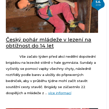
5.6.
2018
Český pohár mládeže v lezení na
obtížnost do 14 let
Vše začalo týden před akcí nedělní dopolední
brigádou na lezecké stěně v hale gymnázia. Sundaly a
vyčistily se pomocí vapky všechny chyty, následně
roztřídily podle barev a uložily do připravených
bedniček, aby v průběhu týdne mohl začít stavět
soutěžní cesty stavěč. Brigády se zúčastnilo 22
dospělých a mládeže z ...
více informací