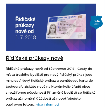
19.6.
2018
Řidičské průkazy nově
Řidičské průkazy nově od 1.července 2018 Cesty do
místa trvalého bydliště pro nový řidičský průkaz jsou
minulostí Nový řidičský průkaz a paměťovou kartu do
tachografu získáte nově na kterémkoliv úřadě obce
s rozšířenou působností Při změně bydliště se řidičský
průkaz už nemění K žádosti už nepotřebujete
papírovou fotogr...
více informací