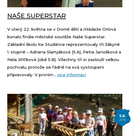
NAŠE SUPERSTAR
V úterý 22. května se v Domě dětí a mládeže Orlová
konalo finále městské soutěže Naše Superstar.
Základní školu Ke Studánce reprezentovaly tři žákyně
1. stupně – Adriana Slamjáková (5.A), Petra Janošková a
Nela Jiříčková (obě 5.B). Všechny tři si zaslouží velkou
pochvalu, protože se řádně na svá vystoupení
připravovaly. V prvním...
více informací
5.6.
2018