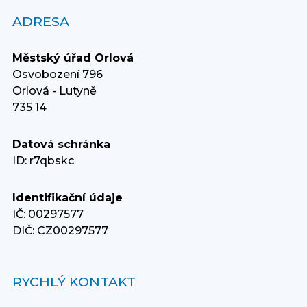
ADRESA
Městský úřad Orlová
Osvobození 796
Orlová - Lutyně
735 14
Datová schránka
ID: r7qbskc
Identifikační údaje
IČ: 00297577
DIČ: CZ00297577
RYCHLÝ KONTAKT