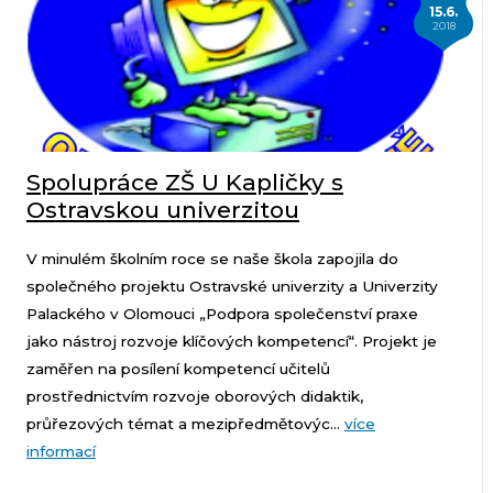
15.6.
2018
Spolupráce ZŠ U Kapličky s
Ostravskou univerzitou
V minulém školním roce se naše škola zapojila do
společného projektu Ostravské univerzity a Univerzity
Palackého v Olomouci „Podpora společenství praxe
jako nástroj rozvoje klíčových kompetencí“. Projekt je
zaměřen na posílení kompetencí učitelů
prostřednictvím rozvoje oborových didaktik,
průřezových témat a mezipředmětovýc...
více
informací