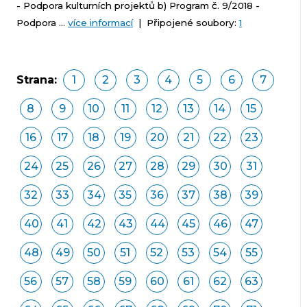
- Podpora kulturních projektů b) Program č. 9/2018 -
Podpora ...
více informací
| Připojené soubory:
1
Strana:
1
2
3
4
5
6
7
8
9
10
11
12
13
14
15
16
17
18
19
20
21
22
23
24
25
26
27
28
29
30
31
32
33
34
35
36
37
38
39
40
41
42
43
44
45
46
47
48
49
50
51
52
53
54
55
56
57
58
59
60
61
62
63