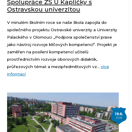
Spolupráce ZŠ U Kapličky s
Ostravskou univerzitou
V minulém školním roce se naše škola zapojila do
společného projektu Ostravské univerzity a Univerzity
Palackého v Olomouci „Podpora společenství praxe
jako nástroj rozvoje klíčových kompetencí“. Projekt je
zaměřen na posílení kompetencí učitelů
prostřednictvím rozvoje oborových didaktik,
průřezových témat a mezipředmětových vz...
více
informací
19.6.
2018