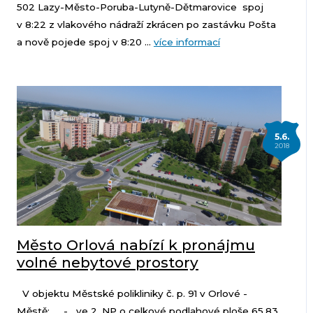
502 Lazy-Město-Poruba-Lutyně-Dětmarovice spoj
v 8:22 z vlakového nádraží zkrácen po zastávku Pošta
a nově pojede spoj v 8:20 ...
více informací
5.6.
2018
Město Orlová nabízí k pronájmu
volné nebytové prostory
V objektu Městské polikliniky č. p. 91 v Orlové -
Městě: - ve 2. NP o celkové podlahové ploše 65,83