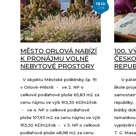
19.10.
2018
MĚSTO ORLOVÁ NABÍZÍ
100. 
K PRONÁJMU VOLNÉ
ČESK
NEBYTOVÉ PROSTORY
REPUB
V objektu Městské polikliniky čp. 91
V pátek 1
v Orlové-Městě: - ve 2. NP o
škole proj
celkové podlahové ploše 65,83 m2 za
samostat
cenu nájmu ve výši 913,30 Kč/m2/rok
republiky
- ve 4. NP o celkové podlahové
krátký dok
ploše 107,93 m2 za cenu nájmu ve výši
tematikou
913,30 Kč/m2/rok - v 5. NP o celkové
vyprávění
podlahové ploše 48,98 m2 za cenu
T. G. Masa