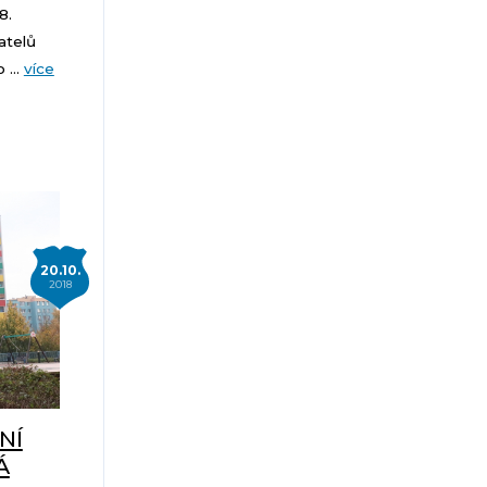
8.
atelů
 ...
více
20.10.
2018
NÍ
Á