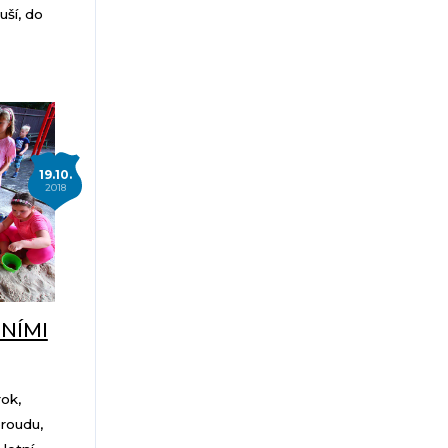
uší, do
19.10.
2018
NÍMI
rok,
proudu,