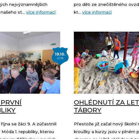
ivých nejvýznamnějších
pro děti ze znečištěného ovzd
našeho st...
více informací
kt...
více informací
19.10.
2018
PRVNÍ
OHLÉDNUTÍ ZA LET
LIKY
TÁBORY
íjna se žáci 9. A zúčastnili
Přestože již začal nový školní 
Móda 1. republiky, kterou
kroužky a kurzy jsou v plném 