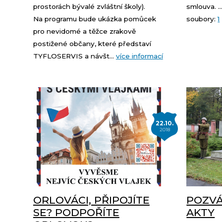
prostorách bývalé zvláštní školy).
smlouva. ..
Na programu bude ukázka pomůcek
soubory:
1
pro nevidomé a těžce zrakově
postižené občany, které představí
TYFLOSERVIS a návšt...
více informací
22.10.
2018
ORLOVÁCI, PŘIPOJÍTE
POZVÁ
SE? PODPOŘÍTE
AKTY