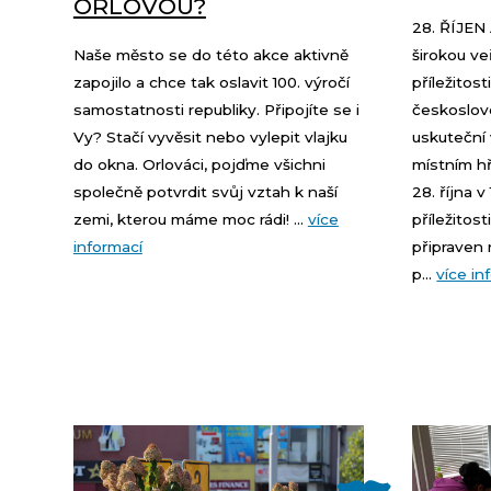
ORLOVOU?
28. ŘÍJEN
Naše město se do této akce aktivně
širokou ve
zapojilo a chce tak oslavit 100. výročí
příležitos
samostatnosti republiky. Připojíte se i
českoslov
Vy? Stačí vyvěsit nebo vylepit vlajku
uskuteční
do okna. Orlováci, pojďme všichni
místním hř
společně potvrdit svůj vztah k naší
28. října v
zemi, kterou máme moc rádi! ...
více
příležitos
informací
připraven n
p...
více in