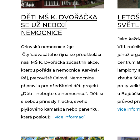
DĚTI MŠ K. DVOŘÁČKA
LETOŠ
SE UŽ NEBOJÍ
SVĚTL
NEMOCNICE
Jako každý
Orlovská nemocnice žije
VIII. roční
Čtyřiadvacátého října se předškoláci
jehož org
naší MŠ K. Dvořáčka zúčastnili akce,
centrum B
kterou pořádala nemocnice Karviná-
lampiony a
Ráj, pracoviště Orlová. Nemocnice
zhruba 500
připravila pro předškolní děti projekt
po ty velk
„Děti – nebojte se nemocnice“. Děti si
u Bejbáčk
s sebou přinesly hračku, svého
průvod pře
plyšového kamaráda nebo panenku,
více infor
která poslouži...
více informací