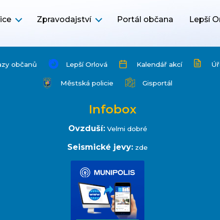
ice
Zpravodajství
Portál občana
Lepší O
azy občanů
Lepší Orlová
Kalendář akcí
Úř
Městská policie
Gisportál
Infobox
Ovzduší:
Velmi dobré
Seismické jevy:
zde