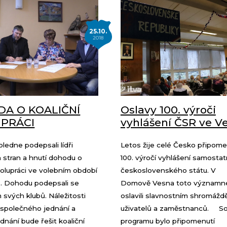
25.10.
2018
A O KOALIČNÍ
Oslavy 100. výroči
PRÁCI
vyhlášení ČSR ve V
ledne podepsali lídři
Letos žije celé Česko připom
h stran a hnutí dohodu o
100. výročí vyhlášení samosta
polupráci ve volebním období
československého státu. V
. Dohodu podepsali se
Domově Vesna toto významné
svých klubů. Náležitosti
oslavili slavnostním shromážd
 společného jednání a
uživatelů a zaměstnanců. So
ednání bude řešit koaliční
programu bylo připomenutí