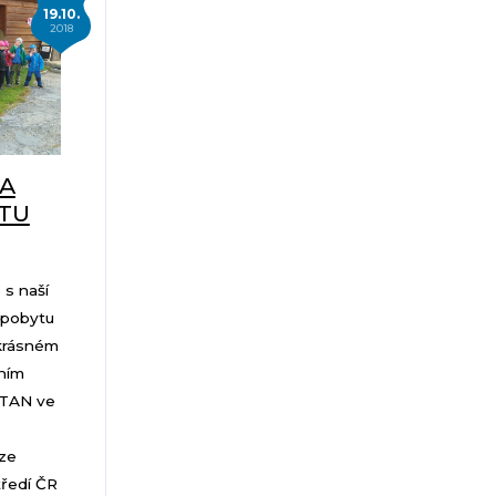
19.10.
2018
NA
TU
 s naší
 pobytu
 krásném
čním
STAN ve
 ze
tředí ČR