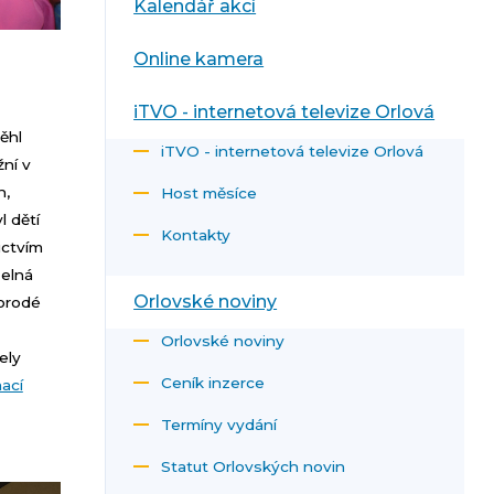
Kalendář akcí
Online kamera
iTVO - internetová televize Orlová
běhl
iTVO - internetová televize Orlová
žní v
n,
Host měsíce
l dětí
Kontakty
ictvím
elná
Orlovské noviny
norodé
Orlovské noviny
ely
Ceník inzerce
mací
Termíny vydání
Statut Orlovských novin