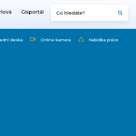
rlová
Gisportál
ední deska
Online kamera
Nabídka práce