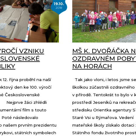
19.10.
2018
VÝROČÍ VZNIKU
MŠ K. DVOŘÁČKA 
OSLOVENSKÉ
OZDRAVNÉM POBY
LIKY
NA HORÁCH
2. října proběhl na naší
Tak jako vloni, i letos jsme se
ektový den ke 100. výročí
školkou zúčastnili ozdravného
né Československé
v přírodě. Tentokrát to bylo v
. Nejprve žáci zhlédli
prostředí Jeseníků na rekrea
umentární film s touto
středisku Orientka agentury 
. Poté následovalo
Staré Vsi u Rýmařova. Vedení
 o našem prvním prezidentu
mateřské školy získalo dotaci
rykovi, státních symbolech
Státního fondu životního pros