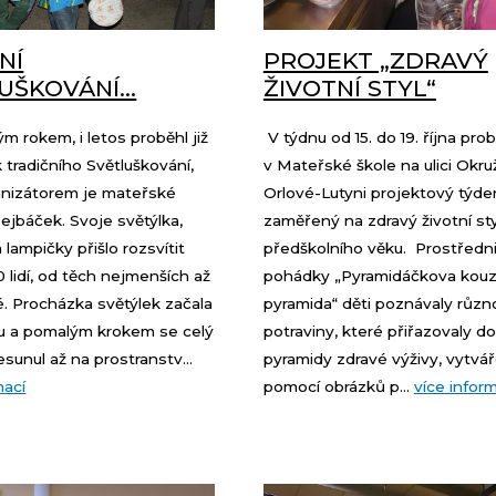
NÍ
PROJEKT „ZDRAVÝ
UŠKOVÁNÍ…
ŽIVOTNÍ STYL“
m rokem, i letos proběhl již
V týdnu od 15. do 19. října pro
k tradičního Světluškování,
v Mateřské škole na ulici Okru
anizátorem je mateřské
Orlové-Lutyni projektový týde
ejbáček. Svoje světýlka,
zaměřený na zdravý životní sty
 lampičky přišlo rozsvítit
předškolního věku. Prostředn
 lidí, od těch nejmenších až
pohádky „Pyramidáčkova kouz
é. Procházka světýlek začala
pyramida“ děti poznávaly růz
u a pomalým krokem se celý
potraviny, které přiřazovaly do
sunul až na prostranstv...
pyramidy zdravé výživy, vytvář
mací
pomocí obrázků p...
více infor