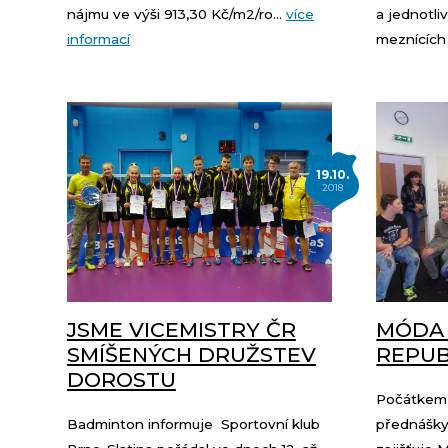
nájmu ve výši 913,30 Kč/m2/ro...
více
a jednotl
informací
meznících 
19.10.
2018
JSME VICEMISTRY ČR
MÓDA 
SMÍŠENÝCH DRUŽSTEV
REPUB
DOROSTU
Počátkem ř
Badminton informuje Sportovní klub
přednášky 