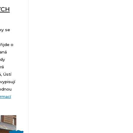
ÝCH
ky se
řijde o
daná
ody
rá
, Ústí
vypisují
odnou
ormací