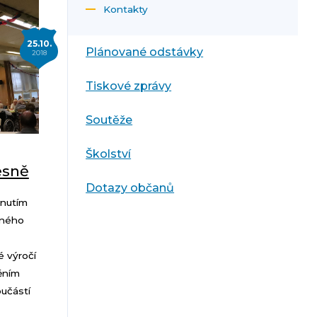
Kontakty
25.10.
Plánované odstávky
2018
Tiskové zprávy
Soutěže
Školství
esně
Dotazy občanů
enutím
tného
 výročí
ěním
učástí