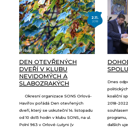
2.11.
2018
DEN OTEVŘENÝCH
DOHOD
DVEŘÍ V KLUBU
SPOLU
NEVIDOMÝCH A
Dnes odpo
SLABOZRAKÝCH
politickýc
Okresní organizace SONS Orlová-
koaliční s
Havířov pořádá Den otevřených
2018-2022
dveří, který se uskuteční 14. listopadu
souhlasem 
od 10 do15 hodin v klubu SONS, na ul.
programu,
Polní 963 v Orlové-Lutyni (v
dalších uj