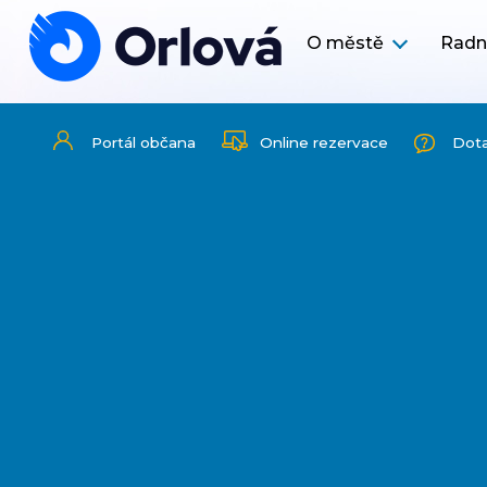
O městě
Radn
Portál občana
Online rezervace
Dot