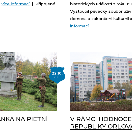
.
více informací
| Připojené
historických událostí z roku 191
Vystoupil pěvecký soubor uživ
domova a zakončení kulturního
informací
22.10.
2018
NKA NA PIETNÍ
V RÁMCI HODNOCE
REPUBLIKY ORLOV