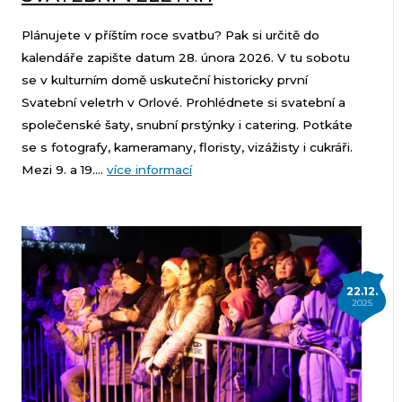
Plánujete v příštím roce svatbu? Pak si určitě do
kalendáře zapište datum 28. února 2026. V tu sobotu
se v kulturním domě uskuteční historicky první
Svatební veletrh v Orlové. Prohlédnete si svatební a
společenské šaty, snubní prstýnky i catering. Potkáte
se s fotografy, kameramany, floristy, vizážisty i cukráři.
Mezi 9. a 19....
více informací
22.12.
2025