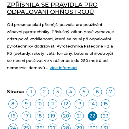
ZPŘÍSNILA SE PRAVIDLA PRO
ODPALOVÁNÍ OHŇOSTROJŮ
Od prosince platí přísnější pravidla pro používání
zábavní pyrotechniky. Příslušný zákon nově vymezuje
odstupové vzdálenosti, které se musí při odpalování
pyrotechniky dodržovat. Pyrotechnika kategorie F2 a
F3 (petardy, rakety, větší fontány, baterie ohňostrojů)
se nesmí používat ve vzdálenosti do 250 metrů od
nemocnic, domovů ...
více informací
Strana:
1
2
3
4
5
6
7
8
9
10
11
12
13
14
15
16
17
18
19
20
21
22
23
24
25
26
27
28
29
30
31