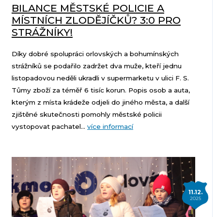
BILANCE MĚSTSKÉ POLICIE A
MÍSTNÍCH ZLODĚJÍČKŮ? 3:0 PRO
STRÁŽNÍKY!
Díky dobré spolupráci orlovských a bohumínských
strážníků se podařilo zadržet dva muže, kteří jednu
listopadovou neděli ukradli v supermarketu v ulici F. S.
Tůmy zboží za téměř 6 tisíc korun. Popis osob a auta,
kterým z místa krádeže odjeli do jiného města, a další
zjištěné skutečnosti pomohly městské policii
vystopovat pachatel...
více informací
11.12.
2025