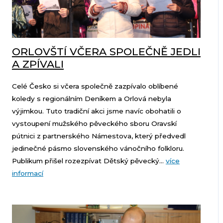
ORLOVŠTÍ VČERA SPOLEČNĚ JEDLI
A ZPÍVALI
Celé Česko si včera společně zazpívalo oblíbené
koledy s regionálním Deníkem a Orlová nebyla
výjimkou. Tuto tradiční akci jsme navíc obohatili o
vystoupení mužského pěveckého sboru Oravskí
pútnici z partnerského Námestova, který předvedl
jedinečné pásmo slovenského vánočního folkloru.
Publikum přišel rozezpívat Dětský pěvecký...
více
informací