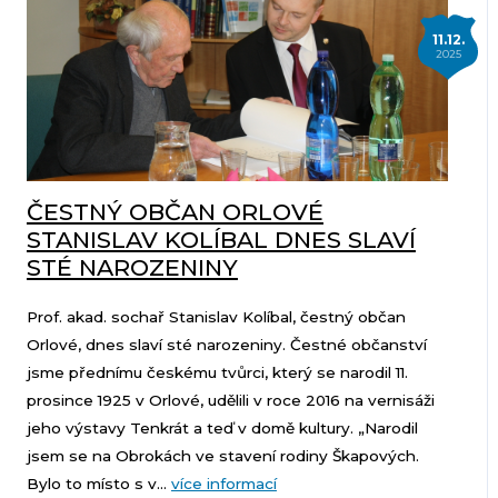
11.12.
2025
ČESTNÝ OBČAN ORLOVÉ
STANISLAV KOLÍBAL DNES SLAVÍ
STÉ NAROZENINY
Prof. akad. sochař Stanislav Kolíbal, čestný občan
Orlové, dnes slaví sté narozeniny. Čestné občanství
jsme přednímu českému tvůrci, který se narodil 11.
prosince 1925 v Orlové, udělili v roce 2016 na vernisáži
jeho výstavy Tenkrát a teď v domě kultury. „Narodil
jsem se na Obrokách ve stavení rodiny Škapových.
Bylo to místo s v...
více informací