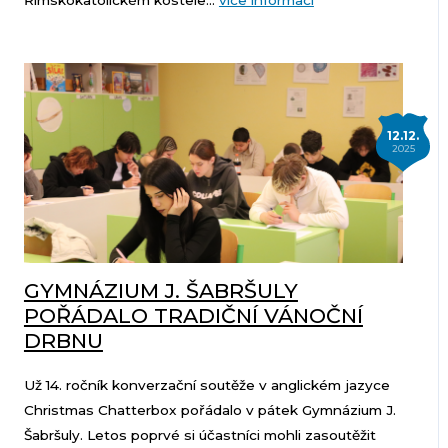
Římskokatolickém kostele...
více informací
12.12.
2025
GYMNÁZIUM J. ŠABRŠULY
POŘÁDALO TRADIČNÍ VÁNOČNÍ
DRBNU
Už 14. ročník konverzační soutěže v anglickém jazyce
Christmas Chatterbox pořádalo v pátek Gymnázium J.
Šabršuly. Letos poprvé si účastníci mohli zasoutěžit