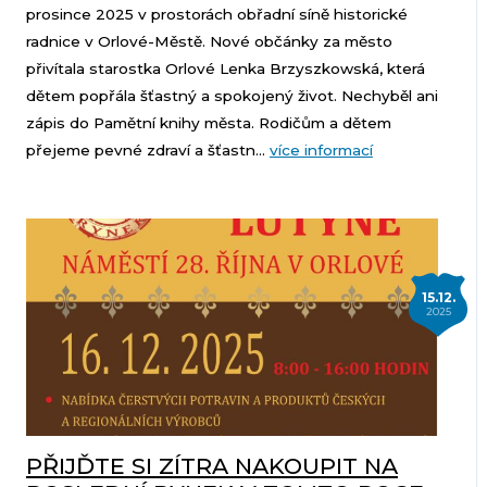
prosince 2025 v prostorách obřadní síně historické
radnice v Orlové-Městě. Nové občánky za město
přivítala starostka Orlové Lenka Brzyszkowská, která
dětem popřála šťastný a spokojený život. Nechyběl ani
zápis do Pamětní knihy města. Rodičům a dětem
přejeme pevné zdraví a šťastn...
více informací
15.12.
2025
PŘIJĎTE SI ZÍTRA NAKOUPIT NA