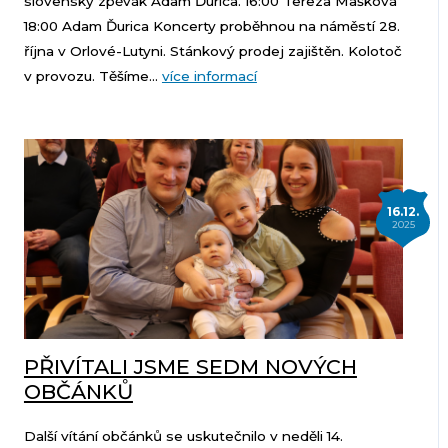
slovenský zpěvák Adam Ďurica. 16:00 Tereza Mašková
18:00 Adam Ďurica Koncerty proběhnou na náměstí 28.
října v Orlové-Lutyni. Stánkový prodej zajištěn. Kolotoč
v provozu. Těšíme...
více informací
16.12.
2025
PŘIVÍTALI JSME SEDM NOVÝCH
OBČÁNKŮ
Další vítání občánků se uskutečnilo v neděli 14.