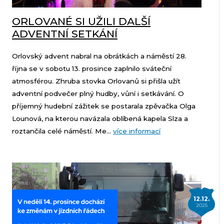
ORLOVANÉ SI UŽILI DALŠÍ
ADVENTNÍ SETKÁNÍ
Orlovský advent nabral na obrátkách a náměstí 28.
října se v sobotu 13. prosince zaplnilo sváteční
atmosférou. Zhruba stovka Orlovanů si přišla užít
adventní podvečer plný hudby, vůní i setkávání. O
příjemný hudební zážitek se postarala zpěvačka Olga
Lounová, na kterou navázala oblíbená kapela Slza a
roztančila celé náměstí. Me...
více informací
12.12.
2025