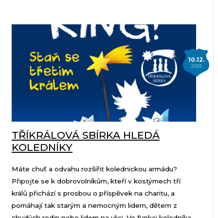
10.12.
2025
TŘÍKRÁLOVÁ SBÍRKA HLEDÁ
KOLEDNÍKY
Máte chuť a odvahu rozšířit kolednickou armádu?
Připojte se k dobrovolníkům, kteří v kostýmech tří
králů přichází s prosbou o příspěvek na charitu, a
pomáhají tak starým a nemocným lidem, dětem z
chudých rodin nebo lidem na ulici. Ve funkci koledníka