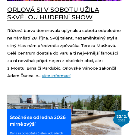
ORLOVÁ SI V SOBOTU UŽILA
SKVĚLOU HUDEBNÍ SHOW
Růžová barva dominovala uplynulou sobotu odpoledne
na náměstí 28. října. Svůj talent, nezaměnitelný styl a
silný hlas nám předvedla zpěvačka Tereza Mašková.
Celé centrum dostala do varu a ti nejvěrnější fanoušci
za ní neváhali přijet nejen z okolních obcí, ale i
z Mostu, Brna či Pardubic. Orlovské Vánoce zakončil
Adam Ďurica, c...
více informací
22.12.
2025