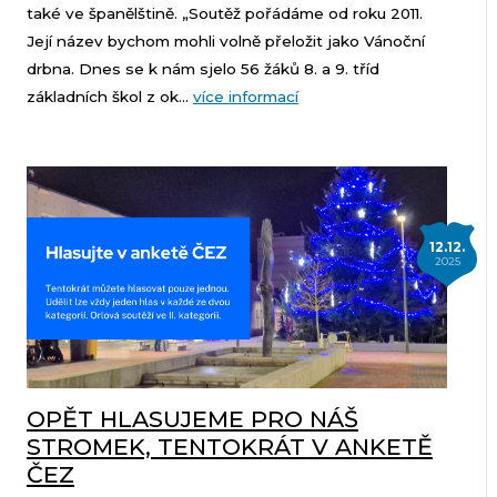
také ve španělštině. „Soutěž pořádáme od roku 2011.
Její název bychom mohli volně přeložit jako Vánoční
drbna. Dnes se k nám sjelo 56 žáků 8. a 9. tříd
základních škol z ok...
více informací
12.12.
2025
OPĚT HLASUJEME PRO NÁŠ
STROMEK, TENTOKRÁT V ANKETĚ
ČEZ