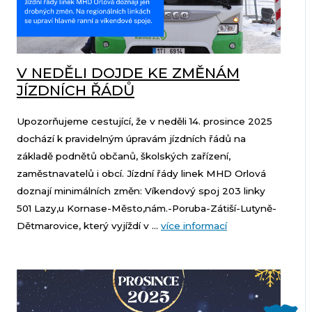
V NEDĚLI DOJDE KE ZMĚNÁM
JÍZDNÍCH ŘÁDŮ
Upozorňujeme cestující, že v neděli 14. prosince 2025
dochází k pravidelným úpravám jízdních řádů na
základě podnětů občanů, školských zařízení,
zaměstnavatelů i obcí. Jízdní řády linek MHD Orlová
doznají minimálních změn: Víkendový spoj 203 linky
501 Lazy,u Kornase-Město,nám.-Poruba-Zátiší-Lutyně-
Dětmarovice, který vyjíždí v ...
více informací