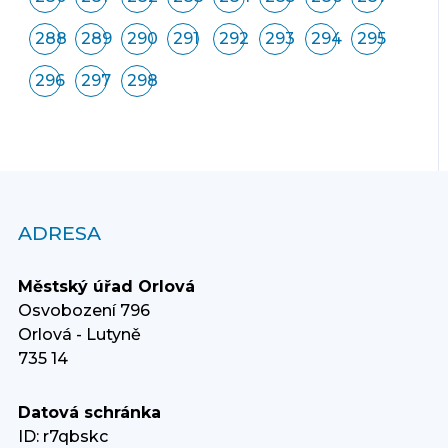
288
289
290
291
292
293
294
295
296
297
298
ADRESA
Městský úřad Orlová
Osvobození 796
Orlová - Lutyně
735 14
Datová schránka
ID: r7qbskc