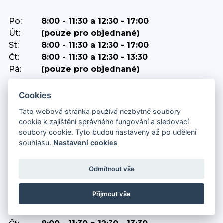
Po:
8:00 - 11:30 a 12:30 - 17:00
Út:
(pouze pro objednané)
St:
8:00 - 11:30 a 12:30 - 17:00
Čt:
8:00 - 11:30 a 12:30 - 13:30
Pá:
(pouze pro objednané)
PODATELNA
Cookies
Tato webová stránka používá nezbytné soubory
Po, st:
8:00 - 11:30 a 12:30 - 17:00
cookie k zajištění správného fungování a sledovací
Út, čt, pá:
8:00 - 11:30 a 12:30 - 13:30
soubory cookie. Tyto budou nastaveny až po udělení
souhlasu.
Nastavení cookies
POKLADNA
Odmítnout vše
Po:
8:00 - 11:30 a 12:30 - 16:00
Přijmout vše
Út:
8:00 - 11:30 a 12:30 - 13:30
St:
8:00 - 11:30 a 12:30 - 16:00