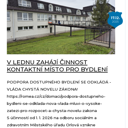
17.12.
2025
V LEDNU ZAHÁJÍ ČINNOST
KONTAKTNÍ MÍSTO PRO BYDLENÍ
PODPORA DOSTUPNÉHO BYDLENÍ SE ODKLÁDÁ -
VLÁDA CHYSTÁ NOVELU ZÁKONA!
https://romea.cz/cz/domaci/podpora-dostupneho-
bydleni-se-odklada-nova-vlada-mluvi-o-vysoke-
zatezi-pro-rozpocet-a-chysta-novelu-zakona
S účinností od 1. 1. 2026 na odboru sociálním a
zdravotním Městského úřadu Orlová vznikne