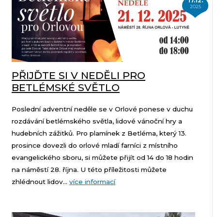
17.12.
2025
PŘIJĎTE SI V NEDĚLI PRO
BETLÉMSKÉ SVĚTLO
Poslední adventní neděle se v Orlové ponese v duchu
rozdávání betlémského světla, lidové vánoční hry a
hudebních zážitků. Pro plamínek z Betléma, který 13.
prosince dovezli do orlové mladí farníci z místního
evangelického sboru, si můžete přijít od 14 do 18 hodin
na náměstí 28. října. U této příležitosti můžete
zhlédnout lidov...
více informací