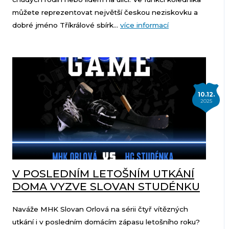
můžete reprezentovat největší českou neziskovku a
dobré jméno Tříkrálové sbírk...
více informací
10.12.
2025
V POSLEDNÍM LETOŠNÍM UTKÁNÍ
DOMA VYZVE SLOVAN STUDÉNKU
Naváže MHK Slovan Orlová na sérii čtyř vítězných
utkání i v posledním domácím zápasu letošního roku?