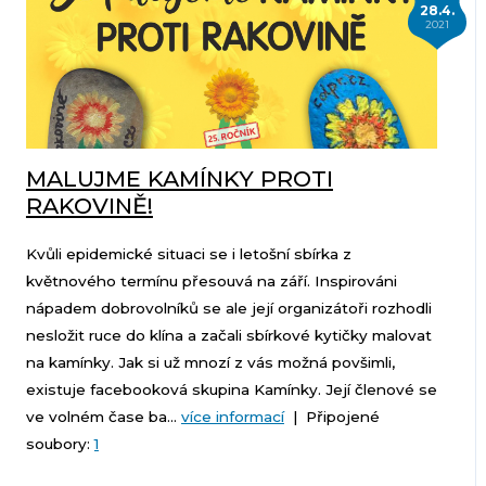
28.4.
2021
MALUJME KAMÍNKY PROTI
RAKOVINĚ!
Kvůli epidemické situaci se i letošní sbírka z
květnového termínu přesouvá na září. Inspirováni
nápadem dobrovolníků se ale její organizátoři rozhodli
nesložit ruce do klína a začali sbírkové kytičky malovat
na kamínky. Jak si už mnozí z vás možná povšimli,
existuje facebooková skupina Kamínky. Její členové se
ve volném čase ba...
více informací
| Připojené
soubory:
1