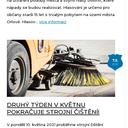
na utváření podoby města a svými hlasy ovlivnit, které
nápady se budou realizovat. Hlasování je určeno pro
občany starší 15 let s trvalým pobytem na území města
Orlové. Hlasov...
více informací
7.5.
2021
DRUHÝ TÝDEN V KVĚTNU
POKRAČUJE STROJNÍ ČIŠTĚNÍ!
V pondělí 10. května 2021 proběhne strojní čištění