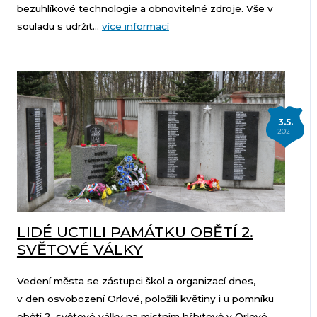
bezuhlíkové technologie a obnovitelné zdroje. Vše v
souladu s udržit...
více informací
3.5.
2021
LIDÉ UCTILI PAMÁTKU OBĚTÍ 2.
SVĚTOVÉ VÁLKY
Vedení města se zástupci škol a organizací dnes,
v den osvobození Orlové, položili květiny i u pomníku
obětí 2. světové války na místním hřbitově v Orlové-