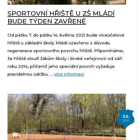
SPORTOVNÍ HŘIŠTĚ U ZŠ MLÁDÍ
BUDE TÝDEN ZAVŘENÉ
Od pátku 7. do pátku 14. května 2021 bude víceúčelové
hřiště u základní školy Mládí uzavřeno z důvodu
regenerace sportovního povrchu hřiště. Připomínáme,
že hřiště slouží žákům školy i široké veřejnosti od září
roku 2014, přičemž jeho speciální povrch vyžaduje
pravidelnou údržbu. ...
více informací
5.5.
2021