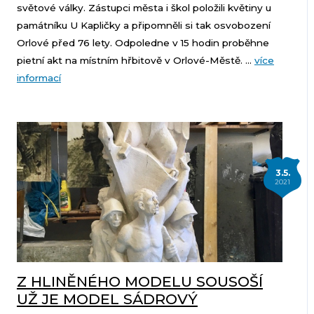
světové války. Zástupci města i škol položili květiny u
památníku U Kapličky a připomněli si tak osvobození
Orlové před 76 lety. Odpoledne v 15 hodin proběhne
pietní akt na místním hřbitově v Orlové-Městě. ...
více
informací
3.5.
2021
Z HLINĚNÉHO MODELU SOUSOŠÍ
UŽ JE MODEL SÁDROVÝ