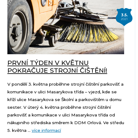
3.5.
2021
PRVNÍ TÝDEN V KVĚTNU
POKRAČUJE STROJNÍ ČIŠTĚNÍ!
V pondělí 3. května proběhne strojní čištění parkovišť a
komunikace v ulici Masarykova třída – vjezd, kde se
kříží ulice Masarykova se Školní a parkovištěm u domu
sester. V úterý 4. května proběhne strojní čištění
parkovišť a komunikace v ulici Masarykova třída od
nákupního střediska směrem k DDM Orlová. Ve středu
5. května ...
více informací