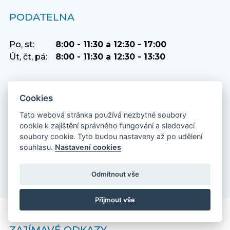
PODATELNA
Po, st:
8:00 - 11:30 a 12:30 - 17:00
Út, čt, pá:
8:00 - 11:30 a 12:30 - 13:30
POKLADNA
Cookies
Tato webová stránka používá nezbytné soubory
Po:
8:00 - 11:30 a 12:30 - 16:00
cookie k zajištění správného fungování a sledovací
Út:
8:00 - 11:30 a 12:30 - 13:30
soubory cookie. Tyto budou nastaveny až po udělení
St:
8:00 - 11:30 a 12:30 - 16:00
souhlasu.
Nastavení cookies
Čt:
8:00 - 11:30 a 12:30 - 13:30
Pá:
8:00 - 11:30 a 12:30 - 13:30
Odmítnout vše
Přijmout vše
ZAJÍMAVÉ ODKAZY