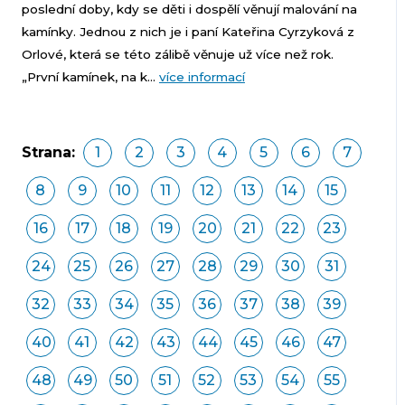
poslední doby, kdy se děti i dospělí věnují malování na
kamínky. Jednou z nich je i paní Kateřina Cyrzyková z
Orlové, která se této zálibě věnuje už více než rok.
„První kamínek, na k...
více informací
Strana:
1
2
3
4
5
6
7
8
9
10
11
12
13
14
15
16
17
18
19
20
21
22
23
24
25
26
27
28
29
30
31
32
33
34
35
36
37
38
39
40
41
42
43
44
45
46
47
48
49
50
51
52
53
54
55