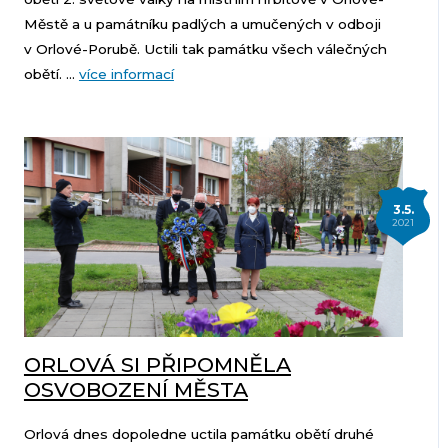
Městě a u památníku padlých a umučených v odboji
v Orlové-Porubě. Uctili tak památku všech válečných
obětí. ...
více informací
3.5.
2021
ORLOVÁ SI PŘIPOMNĚLA
OSVOBOZENÍ MĚSTA
Orlová dnes dopoledne uctila památku obětí druhé