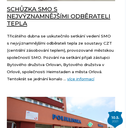
SCHŮZKA SMO S
NEJVÝZNAMNĚJŠÍMI ODBĚRATELI
TEPLA
Třicátého dubna se uskutečnilo setkání vedení SMO
s nejvýznamnějšími odběrateli tepla ze soustavy CZT
(centrální zásobování teplem), provozované městskou
společností SMO. Pozvání na setkání přijali zástupci
Bytového družstva Orlovan, Bytového družstva v
Orlové, společnosti Heimstaden a města Orlová.
Tentokrát se jednání konalo ...
více informací
10.5.
2021