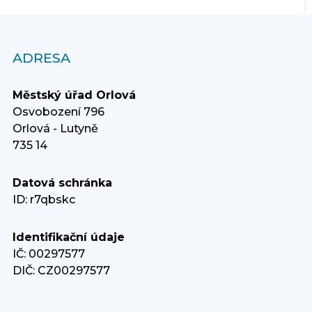
ADRESA
Městský úřad Orlová
Osvobození 796
Orlová - Lutyně
735 14
Datová schránka
ID: r7qbskc
Identifikační údaje
IČ: 00297577
DIČ: CZ00297577