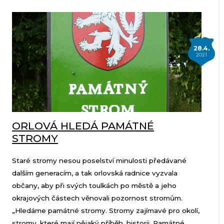
28.4.
2021
ORLOVÁ HLEDÁ PAMÁTNÉ
STROMY
Staré stromy nesou poselství minulosti předávané
dalším generacím, a tak orlovská radnice vyzvala
občany, aby při svých toulkách po městě a jeho
okrajových částech věnovali pozornost stromům.
„Hledáme památné stromy. Stromy zajímavé pro okolí,
stromy, které mají nějaký příběh, historii. Památné