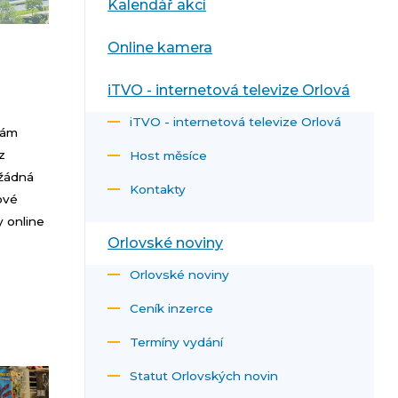
Kalendář akcí
Online kamera
iTVO - internetová televize Orlová
iTVO - internetová televize Orlová
vám
z
Host měsíce
 žádná
Kontakty
ové
 online
Orlovské noviny
Orlovské noviny
Ceník inzerce
Termíny vydání
Statut Orlovských novin