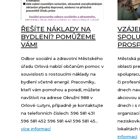
ŘEŠÍTE NÁKLADY NA
VZÁJ
BYDLENÍ? POMŮŽEME
SPOLU
VÁM!
PROS
Odbor sociální a zdravotní Městského
Městská p
úřadu Orlová nabízí občanům pomoc v
oblasti p
souvislosti s rostoucími náklady na
spolupracu
bydlení včetně energií. Pracovníky,
či profesn
kteří vám pomohou a poradí, můžete
dnech nav
navštívit na adrese Okružní 988 v
akciovou 
Orlové-Lutyni, případně je kontaktujte
dnech i s
na telefonních číslech: 596 581 431
organizac
596 581 452 596 581 441 596 581 45...
neziskovk
více informací
lokalitách
informací