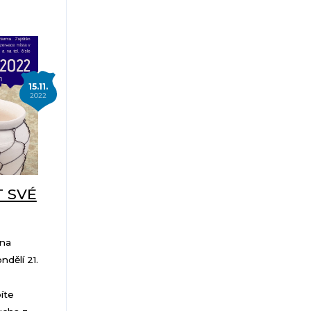
15.11.
2022
T SVÉ
 na
ndělí 21.
íte