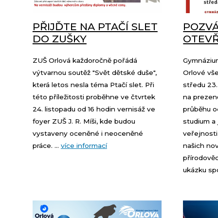
PŘIJĎTE NA PTAČÍ SLET
POZVÁ
DO ZUŠKY
OTEVŘ
ZUŠ Orlová každoročně pořádá
Gymnáziu
výtvarnou soutěž "Svět dětské duše",
Orlové vš
která letos nesla téma Ptačí slet. Při
středu 23.
této příležitosti proběhne ve čtvrtek
na prezen
24. listopadu od 16 hodin vernisáž ve
průběhu 
foyer ZUŠ J. R. Míši, kde budou
studium a j
vystaveny oceněné i neoceněné
veřejnosti
práce. ...
více informací
našich nov
přírodově
ukázku spo