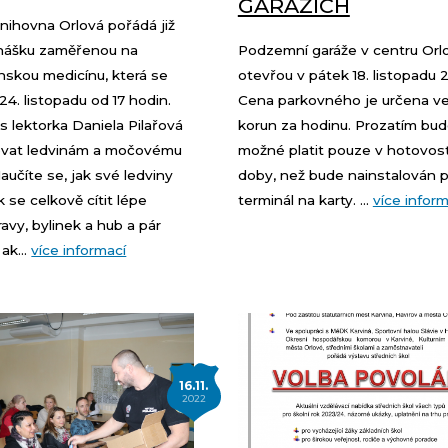
GARÁŽÍCH
nihovna Orlová pořádá již
dnášku zaměřenou na
Podzemní garáže v centru Orl
ínskou medicínu, která se
otevřou v pátek 18. listopadu 
24. listopadu od 17 hodin.
Cena parkovného je určena ve
s lektorka Daniela Pilařová
korun za hodinu. Prozatím bu
vat ledvinám a močovému
možné platit pouze v hotovost
aučíte se, jak své ledviny
doby, než bude nainstalován p
ak se celkově cítit lépe
terminál na karty. ...
více inform
avy, bylinek a hub a pár
ak...
více informací
16.11.
2022