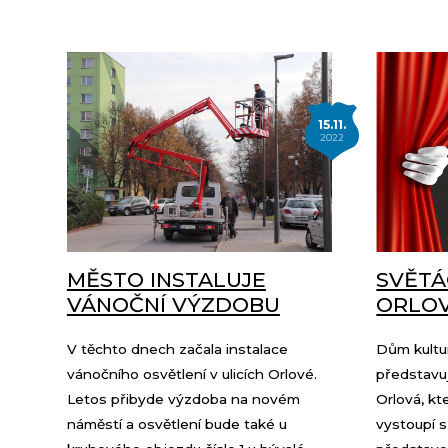
15.11.
2022
MĚSTO INSTALUJE
SVĚTÁ
VÁNOČNÍ VÝZDOBU
ORLOV
V těchto dnech začala instalace
Dům kultu
vánočního osvětlení v ulicích Orlové.
představuj
Letos přibyde výzdoba na novém
Orlová, kt
náměstí a osvětlení bude také u
vystoupí 