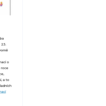
lba
 23.
 Domě
mací o
 roce
ce,
, a to
ladních
mací