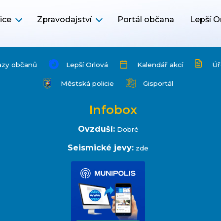
ice
Zpravodajství
Portál občana
Lepší O
azy občanů
Lepší Orlová
Kalendář akcí
Úř
Městská policie
Gisportál
Infobox
Ovzduší:
Dobré
Seismické jevy:
zde