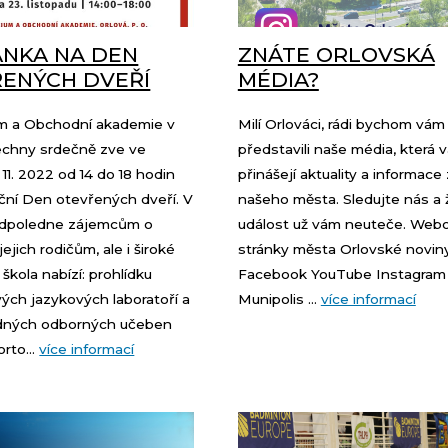
NKA NA DEN
ZNÁTE ORLOVSKÁ
ENÝCH DVEŘÍ
MÉDIA?
m a Obchodní akademie v
Milí Orlováci, rádi bychom vám
echny srdečně zve ve
představili naše média, která 
 11. 2022 od 14 do 18 hodin
přinášejí aktuality a informace 
ční Den otevřených dveří. V
našeho města. Sledujte nás a
odpoledne zájemcům o
událost už vám neuteče. Web
ejich rodičům, ale i široké
stránky města Orlovské noviny
 škola nabízí: prohlídku
Facebook YouTube Instagram
ých jazykových laboratoří a
Munipolis ...
více informací
dných odborných učeben
rto...
více informací