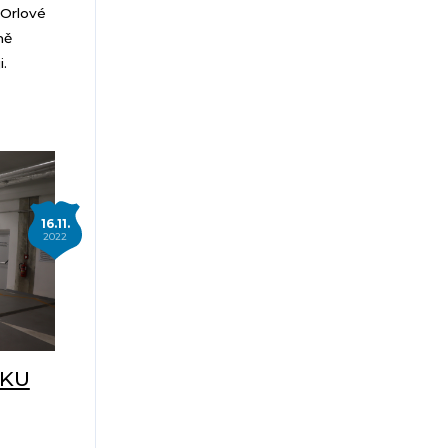
 Orlové
ně
.
16.11.
2022
TKU