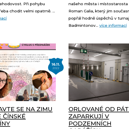
ehodovost. Při pohybu
našeho města i místostarosta
řeba chodit velmi opatrně. ...
Roman Galia, který jim součas
mací
popřál hodně úspěchů v turnaji
Badmintonov...
více informací
16.11.
2022
AVTE SE NA ZIMU
ORLOVANÉ OD PÁ
 ČÍNSKÉ
ZAPARKUJÍ V
ÍNY
PODZEMNÍCH