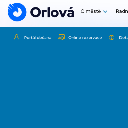
O městě
Radn
Portál občana
Online rezervace
Dot