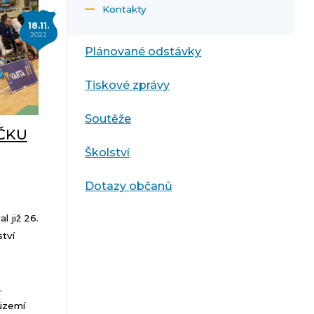
Kontakty
18.11.
2022
Plánované odstávky
Tiskové zprávy
Soutěže
ČKU
Školství
Dotazy občanů
 již 26.
tví
.
 území