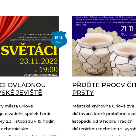
15.11.
2022
CI OVLÁDNOU
PŘIJĎTE PROCVIČI
SKÉ JEVIŠTĚ
PRSTY
ry města Orlové
Městská knihovna Orlová zve
e divadelní spolek Lordi
drátovaní, které proběhne v po
erý 23. listopadu v 19 hodin
listopadu od 9 hodin. Tradiční
s ochotnickým
drátenickou technikou si vyrob