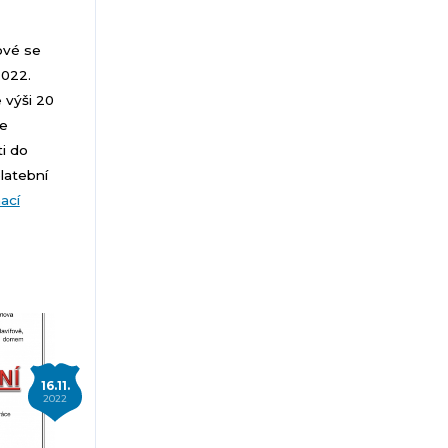
ové se
2022.
 výši 20
de
i do
latební
ací
16.11.
2022