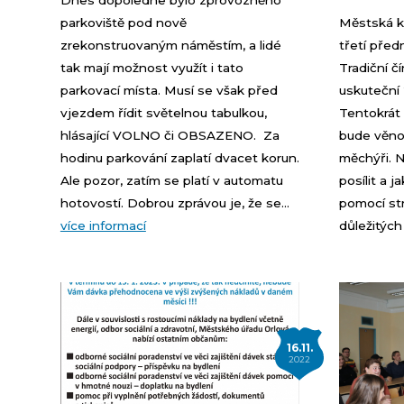
Dnes dopoledne bylo zprovozněno
parkoviště pod nově
Městská k
zrekonstruovaným náměstím, a lidé
třetí pře
tak mají možnost využít i tato
Tradiční č
parkovací místa. Musí se však před
uskuteční 
vjezdem řídit světelnou tabulkou,
Tentokrát 
hlásající VOLNO či OBSAZENO. Za
bude věno
hodinu parkování zaplatí dvacet korun.
měchýři. N
Ale pozor, zatím se platí v automatu
posílit a j
hotovostí. Dobrou zprávou je, že se...
pomocí str
více informací
důležitých 
16.11.
2022