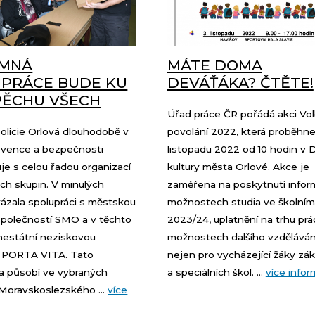
EMNÁ
MÁTE DOMA
PRÁCE BUDE KU
DEVÁŤÁKA? ČTĚTE!
PĚCHU VŠECH
Úřad práce ČR pořádá akci Vo
olicie Orlová dlouhodobě v
povolání 2022, která proběhne
revence a bezpečnosti
listopadu 2022 od 10 hodin v
je s celou řadou organizací
kultury města Orlové. Akce je
ích skupin. V minulých
zaměřena na poskytnutí infor
ázala spolupráci s městskou
možnostech studia ve školním
společností SMO a v těchto
2023/24, uplatnění na trhu prá
 nestátní neziskovou
možnostech dalšího vzdělávání
í PORTA VITA. Tato
nejen pro vycházející žáky zák
a působí ve vybraných
a speciálních škol. ...
více infor
 Moravskoslezského ...
více