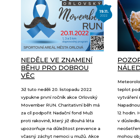
19.11.
2022
NEDĚLE VE ZNAMENÍ
POZOR
BĚHU PRO DOBROU
NÁLED
VĚC
Meteorolo
Již tuto neděli 20. listopadu 2022
teplot pod
vypukne první ročník akce Orlovský
vytváření 
Movember RUN. Charitativní běh má
Napadnout
za cíl podpořit Nadační fond Muži
12 hodin. 
proti rakovině, který již dlouhá léta
v důsledku
upozorňuje na důležitost prevence a
neošetřen
včasný záchyt nemoci u mužů. Akce
mohou obj