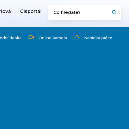
rlová
Gisportál
ední deska
Online kamera
Nabídka práce