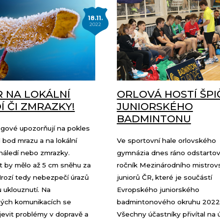
18.11.
2022
 NA LOKÁLNÍ
ORLOVÁ HOSTÍ ŠPI
Í ČI ZMRAZKY!
JUNIORSKÉHO
BADMINTONU
gové upozorňují na pokles
 bod mrazu a na lokální
Ve sportovní hale orlovského
náledí nebo zmrazky.
gymnázia dnes ráno odstartoval
 by mělo až 5 cm sněhu za
ročník Mezinárodního mistrovs
Hrozí tedy nebezpečí úrazů
juniorů ČR, které je součástí
 uklouznutí. Na
Evropského juniorského
ých komunikacích se
badmintonového okruhu 2022
evit problémy v dopravě a
Všechny účastníky přivítal na