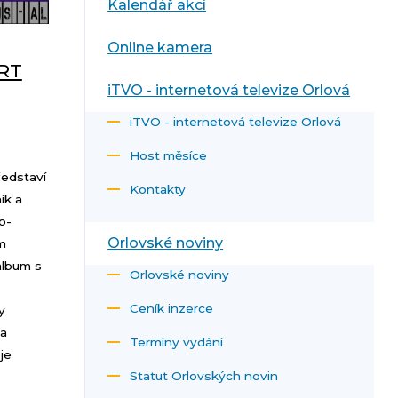
Kalendář akcí
Online kamera
RT
iTVO - internetová televize Orlová
iTVO - internetová televize Orlová
Host měsíce
edstaví
Kontakty
ík a
o-
Orlovské noviny
m
album s
Orlovské noviny
Ceník inzerce
y
 a
Termíny vydání
je
Statut Orlovských novin