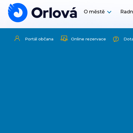
O městě
Radn
Portál občana
Online rezervace
Dot