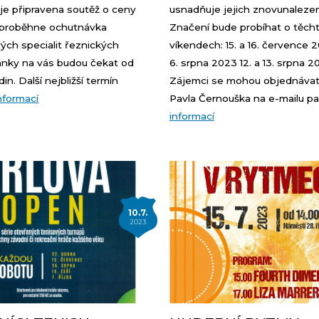
je připravena soutěž o ceny
usnadňuje jejich znovunalezen
y proběhne ochutnávka
Značení bude probíhat o těch
ých specialit řeznických
víkendech: 15. a 16. července 2
tánky na vás budou čekat od
6. srpna 2023 12. a 13. srpna 2
in. Další nejbližší termín
Zájemci se mohou objednávat
informací
Pavla Černouška na e-mailu pa.
informací
10.7.
2023