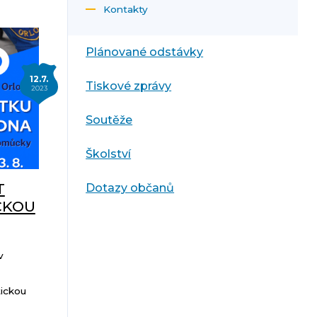
Kontakty
Plánované odstávky
12.7.
Tiskové zprávy
2023
Soutěže
Školství
T
Dotazy občanů
CKOU
v
ickou