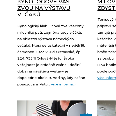
KYNOLOGOVÉ VÁS
MILOVN
ZVOU NA VÝSTAVU
ZBYST
VLČÁKŮ
Tenisový k
Kynologický klub Orlová zve všechny
připravil 
milovníků psů, zejména tedy vlčáků,
turnajů pr
na oblastní výstavu německých
každého vě
ovčáků, která se uskuteční v neděli 16.
máte rádi 
července 2023 v ulici Ostravská, čp.
hráče zdar
224, 735 11 Orlová-Město. Široká
za osobu.
veřejnost je srdečně zvána. Ideální
8:30 hodi
doba na návštěvu výstavy je
podle počt
dopoledne okolo 9. hodiny, kdy začne
více infor
posuzování. Vstu...
více informací