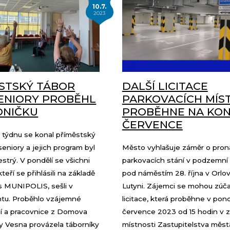
10.7.
2023
STSKÝ TÁBOR
DALŠÍ LICITACE
ENIORY PROBĚHL
PARKOVACÍCH MÍS
DNIČKU
PROBĚHNE NA KON
ČERVENCE
 týdnu se konal příměstský
seniory a jejich program byl
Město vyhlašuje záměr o pro
strý. V pondělí se všichni
parkovacích stání v podzemní 
kteří se přihlásili na základě
pod náměstím 28. října v Orlo
s MUNIPOLIS, sešli v
Lutyni. Zájemci se mohou zúča
ntu. Proběhlo vzájemné
licitace, která proběhne v pondě
 a pracovnice z Domova
července 2023 od 15 hodin v 
y Vesna provázela táborníky
místnosti Zastupitelstva měst