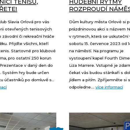
ÍCI TENISU,
HUDEBNÍ RYTMY
ŘETE!
ROZPROUDÍ NÁMĚS
lub Slavia Orlová pro vás
Dům kultury města Orlové si př
sérii otevřených tenisových
prázdninovou akci s názvem 
o závodní či rekreační hráče
v rytmech, která se uskuteční 
ku. Přijďte všichni, kteří
sobotu 15. července 2023 od 1
tenis. Startovné pro klubové
na náměstí. Na programu je
ma, pro ostatní 250 korun
vystoupení kapel Fourth Dime
 Prezentace v daný den do
Liza Marrere. Vstupné je zdar
n. Systém hry bude určen
čekat vás budou stánkaři s d
u účastníků po domluvě s...
jídlem a pitím. Zpříjemněte si 
mací
odpoledne....
více informací