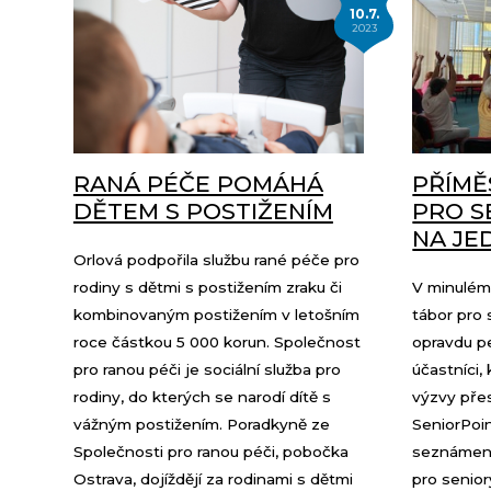
10.7.
2023
RANÁ PÉČE POMÁHÁ
PŘÍMĚ
DĚTEM S POSTIŽENÍM
PRO S
NA JE
Orlová podpořila službu rané péče pro
rodiny s dětmi s postižením zraku či
V minulém
kombinovaným postižením v letošním
tábor pro 
roce částkou 5 000 korun. Společnost
opravdu pe
pro ranou péči je sociální služba pro
účastníci, 
rodiny, do kterých se narodí dítě s
výzvy pře
vážným postižením. Poradkyně ze
SeniorPoi
Společnosti pro ranou péči, pobočka
seznámení
Ostrava, dojíždějí za rodinami s dětmi
pro senior