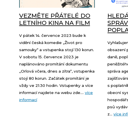
VEZMĚTE PŘÁTELÉ DO
HLEDÁ
LETNÍHO KINA NA FILM
SPRÁV
POPL
V pátek 14. července 2023 bude k
vidění česká komedie „Život pro
Vyhlašuje
samouky“ a vstupenka stojí 130 korun.
obsazení 
V sobotu 15. července 2023 je
daně, pop
naplánováno promítání dokumentu
peněžitého
„Orlová včera, dnes a zítra“, vstupenka
správa ag
stojí 80 korun. Začátek promítání je
zajišťován
vždy ve 21:30 hodin. Vstupenky a více
s poplatní
informací najdete na webu zde....
více
obecní s
informací
hospodářs
psů vydává
z...
více in