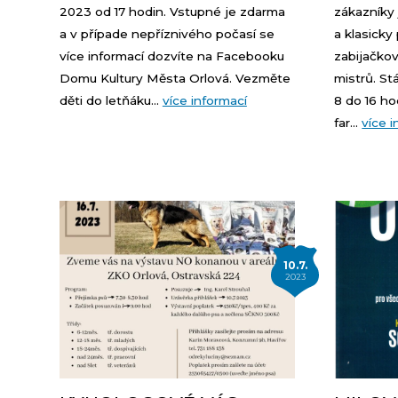
2023 od 17 hodin. Vstupné je zdarma
zákazníky 
a v případe nepříznivého počasí se
a klasick
více informací dozvíte na Facebooku
zabijačkov
Domu Kultury Města Orlová. Vezměte
mistrů. S
děti do letňáku...
více informací
8 do 16 hod
far...
více 
10.7.
2023