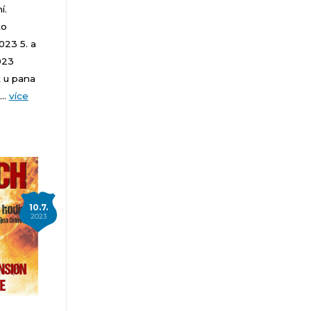
í.
to
023 5. a
023
 u pana
..
více
10.7.
2023