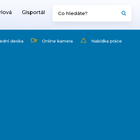
rlová
Gisportál
ední deska
Online kamera
Nabídka práce