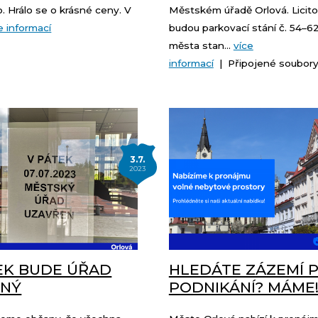
. Hrálo se o krásné ceny. V
Městském úřadě Orlová. Licit
e informací
budou parkovací stání č. 54–6
města stan...
více
informací
| Připojené soubor
3.7.
2023
EK BUDE ÚŘAD
HLEDÁTE ZÁZEMÍ 
ENÝ
PODNIKÁNÍ? MÁME