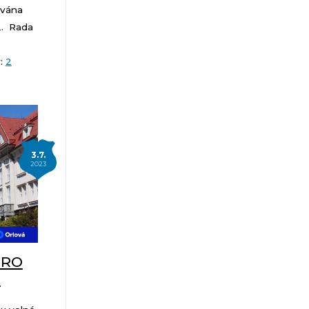
ována
2. Rada
y:
2
3.7.
2023
PRO
!