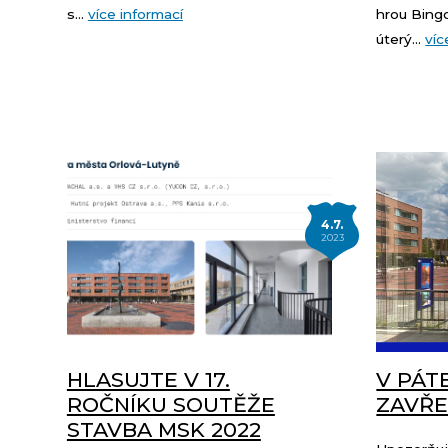
s...
více informací
hrou Bingo
úterý...
víc
4.7.
2023
HLASUJTE V 17.
V PÁT
ROČNÍKU SOUTĚŽE
ZAVŘ
STAVBA MSK 2022