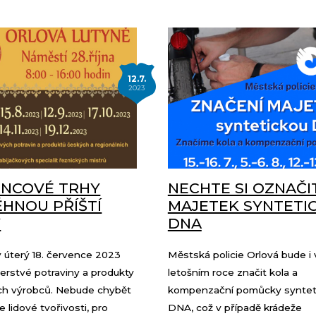
12.7.
2023
NCOVÉ TRHY
NECHTE SI OZNAČI
HNOU PŘÍŠTÍ
MAJETEK SYNTETI
Ý
DNA
 v úterý 18. července 2023
Městská policie Orlová bude i 
erstvé potraviny a produkty
letošním roce značit kola a
ích výrobců. Nebude chybět
kompenzační pomůcky syntet
 lidové tvořivosti, pro
DNA, což v případě krádeže