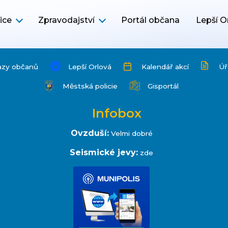
ice
Zpravodajství
Portál občana
Lepší O
azy občanů
Lepší Orlová
Kalendář akcí
Úř
Městská policie
Gisportál
Infobox
Ovzduší:
Velmi dobré
Seismické jevy:
zde