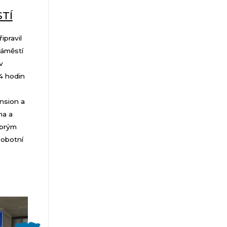
TÍ
ipravil
Náměstí
v
4 hodin
nsion a
ma a
obrým
sobotní