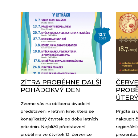
12.7.
2023
ZÍTRA PROBĚHNE DALŠÍ
ČERVE
POHÁDOKVÝ DEN
PROBĚ
ÚTER
Zveme vás na oblíbená divadelní
představení v letním kině, která se
Přijďte si
konají každý čtvrtek po dobu letních
nakoupit č
prázdnin. Nejbližší představení
regionáln
proběhne ve čtvrtek 13. července
prezentace