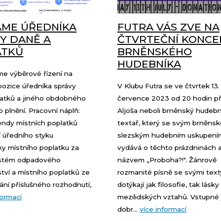
ME ÚŘEDNÍKA
FUTRA VÁS ZVE NA
Y DANĚ A
ČTVRTEČNÍ KONCE
ATKŮ
BRNĚNSKÉHO
HUDEBNÍKA
me výběrové řízení na
pozice úředníka správy
V Klubu Futra se ve čtvrtek 13.
latků a jiného obdobného
července 2023 od 20 hodin př
 plnění. Pracovní náplň:
Aljoša neboli brněnský hudebn
endy místních poplatků
textař, který se svým brněnsk
í úředního styku
slezským hudebním uskupení
ky místního poplatku za
vydává o těchto prázdninách 
ystém odpadového
názvem „Proboha?!". Žánrově
tví a místního poplatků ze
rozmanité písně se svými text
ní příslušného rozhodnutí,
dotýkají jak filosofie, tak lásky
formací
mezilidských vztahů. Vstupné 
dobr...
více informací