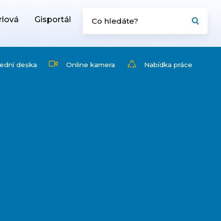
rlová
Gisportál
ední deska
Online kamera
Nabídka práce