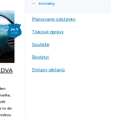
Kontakty
Plánované odstávky
24.7.
Tiskové zprávy
2026
Soutěže
Školství
 DVA
Dotazy občanů
den
matka,
pět
 a to do
stskou