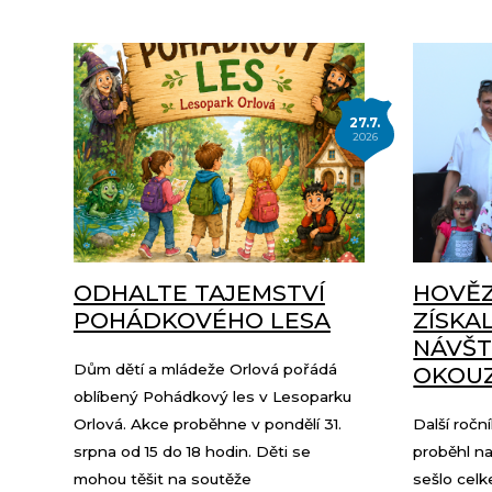
27.7.
2026
ODHALTE TAJEMSTVÍ
HOVĚZ
POHÁDKOVÉHO LESA
ZÍSKA
NÁVŠT
Dům dětí a mládeže Orlová pořádá
OKOUZ
oblíbený Pohádkový les v Lesoparku
Orlová. Akce proběhne v pondělí 31.
Další ročn
srpna od 15 do 18 hodin. Děti se
proběhl na
mohou těšit na soutěže
sešlo cel