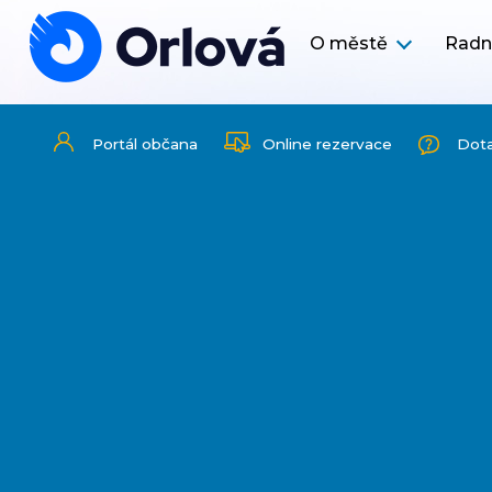
O městě
Radn
Portál občana
Online rezervace
Dot