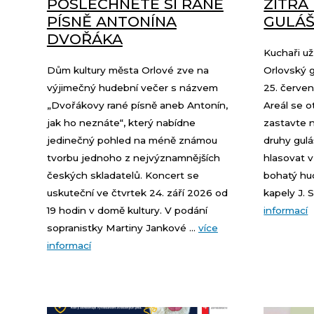
POSLECHNĚTE SI RANÉ
ZÍTRA
PÍSNĚ ANTONÍNA
GULÁŠ
DVOŘÁKA
Kuchaři už 
Dům kultury města Orlové zve na
Orlovský g
výjimečný hudební večer s názvem
25. červen
„Dvořákovy rané písně aneb Antonín,
Areál se o
jak ho neznáte“, který nabídne
zastavte 
jedinečný pohled na méně známou
druhy gul
tvorbu jednoho z nejvýznamnějších
hlasovat v
českých skladatelů. Koncert se
bohatý hu
uskuteční ve čtvrtek 24. září 2026 od
kapely J. S
19 hodin v domě kultury. V podání
informací
sopranistky Martiny Jankové ...
více
informací