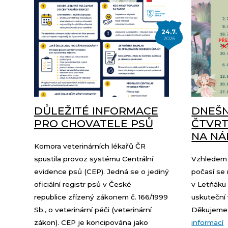
24.7.
2026
DŮLEŽITÉ INFORMACE
DNEŠN
PRO CHOVATELE PSŮ
ČTVR
NA NÁ
Komora veterinárních lékařů ČR
spustila provoz systému Centrální
Vzhledem 
evidence psů (CEP). Jedná se o jediný
počasí se 
oficiální registr psů v České
v Letňáku 
republice zřízený zákonem č. 166/1999
uskuteční 
Sb., o veterinární péči (veterinární
Děkujeme 
zákon). CEP je koncipována jako
informací