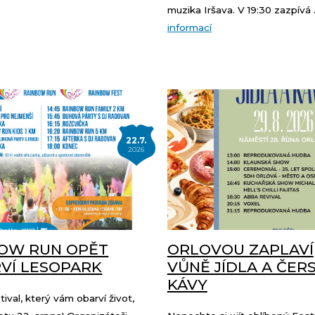
muzika Iršava. V 19:30 zazpívá .
informací
22.7.
2026
OW RUN OPĚT
ORLOVOU ZAPLAVÍ
VÍ LESOPARK
VŮNĚ JÍDLA A ČER
KÁVY
tival, který vám obarví život,