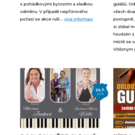
s pohádkovými bytostmi a sladkou
gulášů. O
odměnu. V případě nepříznivého
všech dva
počasí se akce ruší....
více informací
postupně 
si získal 
hovězím z
místě se um
Vítězným g
24.7.
2026