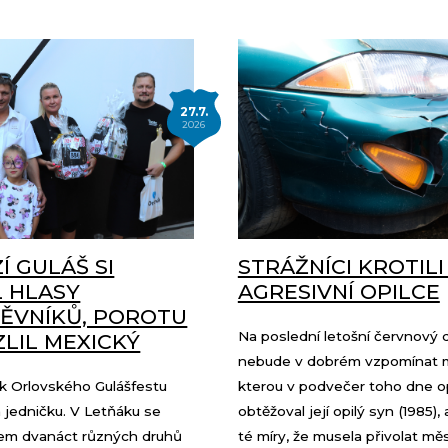
27.7.
2026
Í GULÁŠ SI
STRÁŽNÍCI KROTILI
L HLASY
AGRESIVNÍ OPILCE
ĚVNÍKŮ, POROTU
Na poslední letošní červnový 
LIL MEXICKÝ
nebude v dobrém vzpomínat 
ík Orlovského Gulášfestu
kterou v podvečer toho dne o
 jedničku. V Letňáku se
obtěžoval její opilý syn (1985),
kem dvanáct různých druhů
té míry, že musela přivolat mě