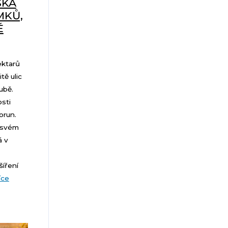
SKÁ
MKŮ,
É
ektarů
tě ulic
ubě.
sti
orun.
a svém
á v
íření
íce