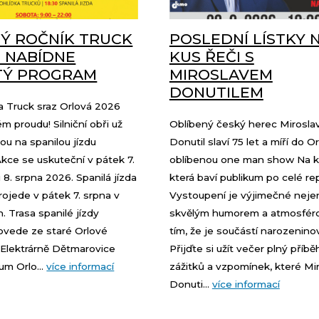
Ý ROČNÍK TRUCK
POSLEDNÍ LÍSTKY 
 NABÍDNE
KUS ŘEČI S
TÝ PROGRAM
MIROSLAVEM
DONUTILEM
a Truck sraz Orlová 2026
ém proudu! Silniční obři už
Oblíbený český herec Mirosla
ou na spanilou jízdu
Donutil slaví 75 let a míří do O
kce se uskuteční v pátek 7.
oblíbenou one man show Na ku
 8. srpna 2026. Spanilá jízda
která baví publikum po celé rep
ojede v pátek 7. srpna v
Vystoupení je výjimečné neje
n. Trasa spanilé jízdy
skvělým humorem a atmosférou
povede ze staré Orlové
tím, že je součástí narozenino
Elektrárně Dětmarovice
Přijďte si užít večer plný příbě
um Orlo...
více informací
zážitků a vzpomínek, které Mi
Donuti...
více informací