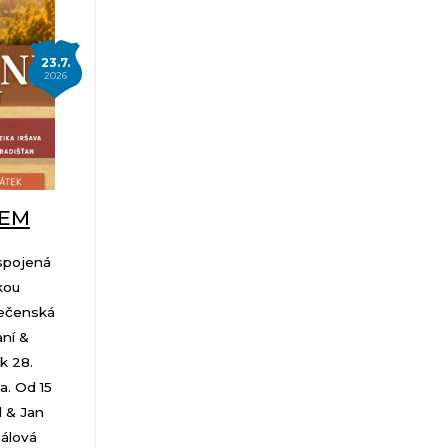
23.7.
2026
NEM
 spojená
kou
lečenská
ní &
k 28.
a. Od 15
d & Jan
bálová