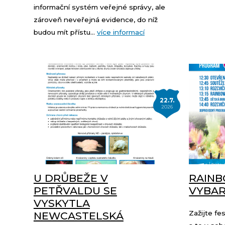
informační systém veřejné správy, ale
zároveň neveřejná evidence, do níž
budou mít přístu...
více informací
22.7.
2026
U DRŮBEŽE V
RAINB
PETŘVALDU SE
VYBAR
VYSKYTLA
Zažijte fes
NEWCASTELSKÁ