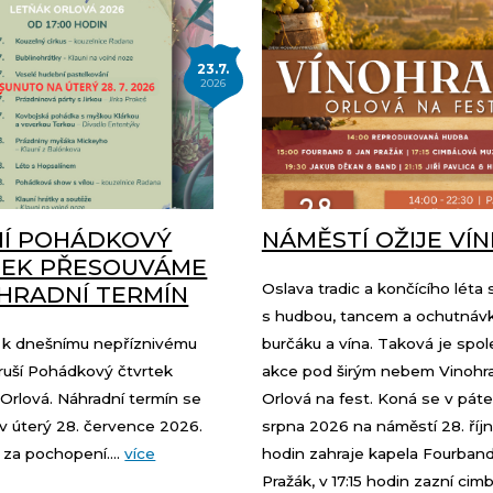
23.7.
2026
Í POHÁDKOVÝ
NÁMĚSTÍ OŽIJE VÍ
TEK PŘESOUVÁME
Oslava tradic a končícího léta
HRADNÍ TERMÍN
s hudbou, tancem a ochutnáv
k dnešnímu nepříznivému
burčáku a vína. Taková je spo
ruší Pohádkový čtvrtek
akce pod širým nebem Vinohra
Orlová. Náhradní termín se
Orlová na fest. Koná se v páte
v úterý 28. července 2026.
srpna 2026 na náměstí 28. říjn
za pochopení....
více
hodin zahraje kapela Fourban
Pražák, v 17:15 hodin zazní cim