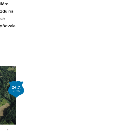
pilém
ezdu na
ích
upňovala
24.7.
2026