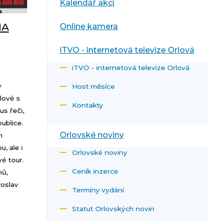
Kalendář akcí
NA
Online kamera
iTVO - internetová televize Orlová
iTVO - internetová televize Orlová
v
Host měsíce
rlové s
Kontakty
s řeči,
ublice.
Orlovské noviny
n
, ale i
Orlovské noviny
vé tour.
Ceník inzerce
hů,
roslav
Termíny vydání
Statut Orlovských novin