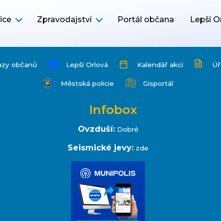
ice
Zpravodajství
Portál občana
Lepší O
azy občanů
Lepší Orlová
Kalendář akcí
Úř
Městská policie
Gisportál
Infobox
Ovzduší:
Dobré
Seismické jevy:
zde