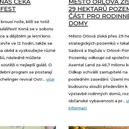
 NÁS ČEKÁ
MĚSTO ORLOVÁ ZÍ
FEST
29 HEKTARŮ POZE
ČÁST PRO RODINN
brousí nože, blíží se totiž
DOMY
ulášfest! Koná se v sobotu
ce a dějištěm je letní kino.
Město Orlová získá přes 29 h
tevře ve 12 hodin, takže se
strategických pozemků v lokali
na oběd a vyzkoušejte různé
Sadová a Rajčula v Orlové-Por
ášů, následně můžete
Pozemky odkoupí od společno
 soutěži o nejlepší guláš. O
Asental Land za 46,7 milionu k
dební program se postarají
Odkup schválili zastupitelé n
chelinger revival Ostr...
více
posledním zasedání. Území m
budoucnu sloužit především k
výstavbě rodinných domů, rozš
občanské vybavenosti a pr...
v
informací