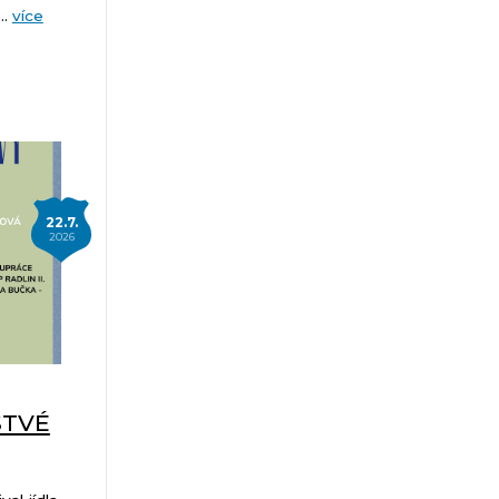
..
více
22.7.
2026
STVÉ