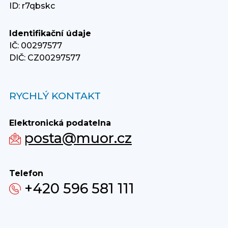
ID: r7qbskc
Identifikační údaje
IČ: 00297577
DIČ: CZ00297577
RYCHLÝ KONTAKT
Elektronická podatelna
posta@muor.cz
Telefon
+420 596 581 111