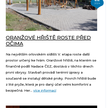
6.6.
2024
ORANŽOVÉ HŘIŠTĚ ROSTE PŘED
OČIMA
Na největším orlovském sídlišti V. etapa roste další
prostor určený ke hrám. Oranžové hřiště, na kterém se
finančně podílí Nadace ČEZ, dostává v těchto dnech
první obrysy. Stavbaři provádí terénní úpravy a
současně se instalují dětské prvky. Povrch hřiště bude
z lité pryže, která je pro daný účel velmi komfortní a
bezpečná. Her...
více informací