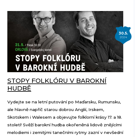
30.5.
2024
STOPY FOLKLÓRU V BAROKNÍ
HUDBĚ
Vydejte se na letní putování po Maďarsku, Rumunsku,
ale hlavně napříč starou dobrou Anglií, Irskem,
Skotskem i Walesem a objevujte folklorní krásy 17. a 18.
století! Svěží barokní hudba okořeněná lidově znějícími
melodiemi i zemitými tanečními rytmy zazní v nevšední