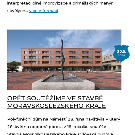
interpretaci plné improvizace a primášských manýr
skvělých...
více informací
30.5.
2024
OPĚT SOUTĚŽÍME VE STAVBĚ
MORAVSKOSLEZSKÉHO KRAJE
Polyfunkční dům na Náměstí 28. října navštívila v úterý
28. května odborná porota z 18. ročníku soutěže
Stavba Moravskoslezského kraje. Orlovská budova