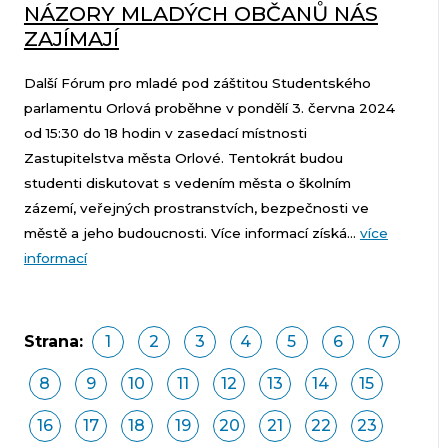
NÁZORY MLADÝCH OBČANŮ NÁS
ZAJÍMAJÍ
Další Fórum pro mladé pod záštitou Studentského
parlamentu Orlová proběhne v pondělí 3. června 2024
od 15:30 do 18 hodin v zasedací místnosti
Zastupitelstva města Orlové. Tentokrát budou
studenti diskutovat s vedením města o školním
zázemí, veřejných prostranstvích, bezpečnosti ve
městě a jeho budoucnosti. Více informací získá...
více
informací
Strana:
1
2
3
4
5
6
7
8
9
10
11
12
13
14
15
16
17
18
19
20
21
22
23