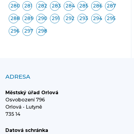
280
281
282
283
284
285
286
287
288
289
290
291
292
293
294
295
296
297
298
ADRESA
Městský úřad Orlová
Osvobození 796
Orlová - Lutyně
735 14
Datová schránka