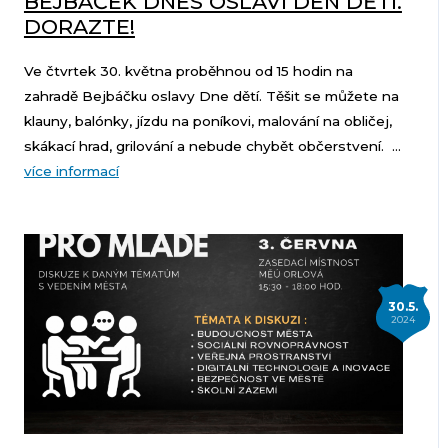
BEJBÁČEK DNES OSLAVÍ DEN DĚTÍ.
DORAZTE!
Ve čtvrtek 30. května proběhnou od 15 hodin na
zahradě Bejbáčku oslavy Dne dětí. Těšit se můžete na
klauny, balónky, jízdu na poníkovi, malování na obličej,
skákací hrad, grilování a nebude chybět občerstvení. ...
více informací
30.5.
2024