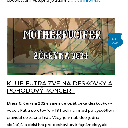
občerstvení. Vstupné je zdarma....
více informací
6.6.
2024
KLUB FUTRA ZVE NA DESKOVKY A
POHODOVÝ KONCERT
Dnes 6. června 2024 zájemce opět čeká deskovkový
večer. Futra se otevře v 18 hodin a ihned po vysvětlení
pravidel se začne hrát. Vždy je v nabídce jedna
složitější a delší hra pro deskovkové fajnšmekry, ale