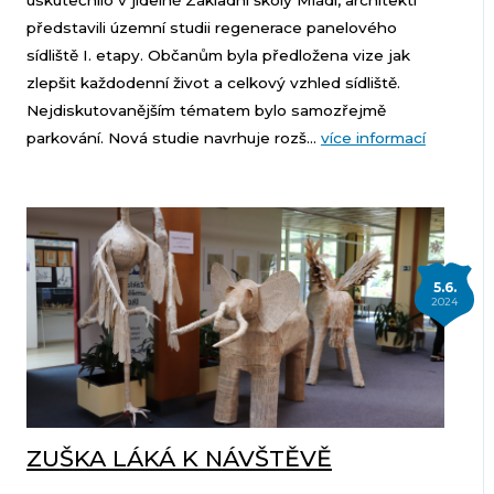
uskutečnilo v jídelně Základní školy Mládí, architekti
představili územní studii regenerace panelového
sídliště I. etapy. Občanům byla předložena vize jak
zlepšit každodenní život a celkový vzhled sídliště.
Nejdiskutovanějším tématem bylo samozřejmě
parkování. Nová studie navrhuje rozš...
více informací
5.6.
2024
ZUŠKA LÁKÁ K NÁVŠTĚVĚ