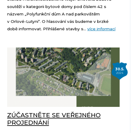
soutěží v kategorii bytové domy pod číslem 42 s
názvem „Polyfunkční dům A nad parkovištěm
v Orlové-Lutyni“. O hlasování vás budeme v brzké
době informovat. Přihlášené stavby s...
více informací
30.5.
2024
ZÚČASTNĚTE SE VEŘEJNÉHO
PROJEDNÁNÍ