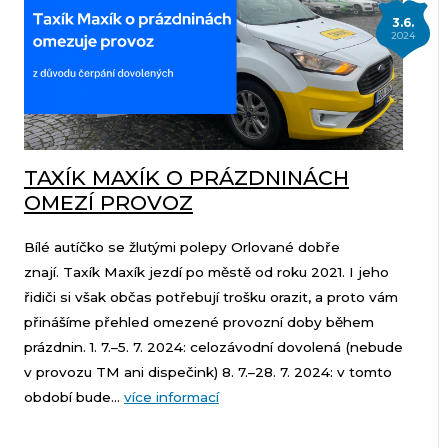
3.6.
2024
TAXÍK MAXÍK O PRÁZDNINÁCH
OMEZÍ PROVOZ
Bílé autíčko se žlutými polepy Orlované dobře
znají. Taxík Maxík jezdí po městě od roku 2021. I jeho
řidiči si však občas potřebují trošku orazit, a proto vám
přinášíme přehled omezené provozní doby během
prázdnin. 1. 7.–5. 7. 2024: celozávodní dovolená (nebude
v provozu TM ani dispečink) 8. 7.–28. 7. 2024: v tomto
období bude...
více informací