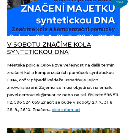
2024
V SOBOTU ZNAČÍME KOLA
SYNTETICKOU DNA
Městská policie Orlová zve veřejnost na další termín
značení kol a kompenzačních pomůcek syntetickou
DNA, což v případě krádeže usnadňuje jejich
znovunalezení. Zájemci se musí objednat na emailu
pavel.cernousek@muor.cz nebo na tel. číslech: 596 511
112, 596 524 059 Značit se bude v soboty 27. 7., 31. 8.,
28. 9., 26.10. Značen...
více informací