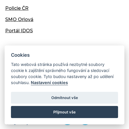
Policie ČR
SMO Orlová
Portál IDOS
NEPŘEHLÉDNĚTE
Cookies
Tato webová stránka používá nezbytné soubory
Domov Vesna
cookie k zajištění správného fungování a sledovací
soubory cookie. Tyto budou nastaveny až po udělení
Sociální služby města Orlová
souhlasu.
Nastavení cookies
Dům seniorů "Pohoda", o.p.s.
Odmítnout vše
Přijmout vše