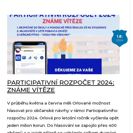
1.8.
2024
PARTICIPATIVNÍ ROZPOČET 2024:
ZNÁME VÍTĚZE
V průběhu května a června měli Orlované možnost
hlasovat pro občanské návrhy v rámci Participativního
rozpočtu 2024. Orlová pro letošní ročník vyčlenila opět
jeden milion korun. Do hlasování se zapojilo přes 400
občanů a o jejich přízeň se ucházelo celkem dvanáct