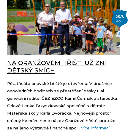
25.7.
2024
NA ORANŽOVÉM HŘIŠTI UŽ ZNÍ
DĚTSKÝ SMÍCH
Pětatřicáté orlovské hřiště je otevřeno. V dnešních
odpoledních hodinách se přestřižení pásky ujal
generální ředitel ČEZ EZCO Kamil Čermák a starostka
Orlové Lenka Brzyszkowská společně s dětmi z
Mateřské školy Karla Dvořáčka. Nejnovější prostor
určený ke hrám nese název Oranžové hřiště, protože
se na jeho výstavbě finančně spol...
více informací