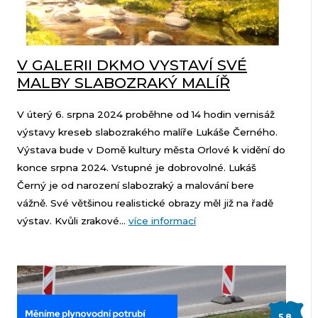
V GALERII DKMO VYSTAVÍ SVÉ
MALBY SLABOZRAKÝ MALÍŘ
V úterý 6. srpna 2024 proběhne od 14 hodin vernisáž
výstavy kreseb slabozrakého malíře Lukáše Černého.
Výstava bude v Domě kultury města Orlové k vidění do
konce srpna 2024. Vstupné je dobrovolné. Lukáš
Černý je od narození slabozraký a malování bere
vážně. Své většinou realistické obrazy měl již na řadě
výstav. Kvůli zrakové...
více informací
5.8.