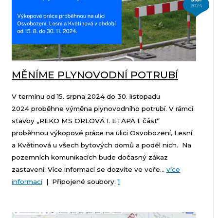
2024
MĚNÍME PLYNOVODNÍ POTRUBÍ
V termínu od 15. srpna 2024 do 30. listopadu
2024 proběhne výměna plynovodního potrubí. V rámci
stavby „REKO MS ORLOVÁ 1. ETAPA 1. část“
proběhnou výkopové práce na ulici Osvobození, Lesní
a Květinová u všech bytových domů a podél nich. Na
pozemních komunikacích bude dočasný zákaz
zastavení. Více informací se dozvíte ve veře...
více
informací
| Připojené soubory:
1