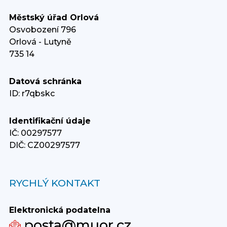
Městský úřad Orlová
Osvobození 796
Orlová - Lutyně
735 14
Datová schránka
ID: r7qbskc
Identifikační údaje
IČ: 00297577
DIČ: CZ00297577
RYCHLÝ KONTAKT
Elektronická podatelna
posta@muor.cz