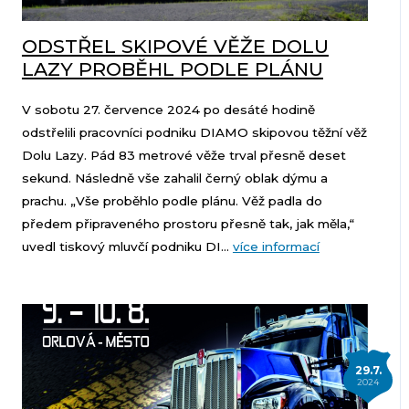
ODSTŘEL SKIPOVÉ VĚŽE DOLU
LAZY PROBĚHL PODLE PLÁNU
V sobotu 27. července 2024 po desáté hodině
odstřelili pracovníci podniku DIAMO skipovou těžní věž
Dolu Lazy. Pád 83 metrové věže trval přesně deset
sekund. Následně vše zahalil černý oblak dýmu a
prachu. „Vše proběhlo podle plánu. Věž padla do
předem připraveného prostoru přesně tak, jak měla,“
uvedl tiskový mluvčí podniku DI...
více informací
29.7.
2024