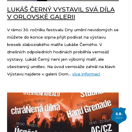
LUKÁŠ ČERNÝ VYSTAVIL SVÁ DÍLA
V ORLOVSKÉ GALERII
V rámci 30. ročníku festivalu Dny umění nevidomých se
můžete do konce srpna přijít podívat na výstavu
kreseb slabozrakého malíře Lukáše Černého. V
dnešních odpoledních hodinách proběhla vernisáž
výstavy. Lukáš Černý není jen výborný malíř, ale
všestranný umělec. Na úvod vernisáže zahrál na klavír.
Výstavu najdete v galerii Dom...
více informací
6.8.
2024