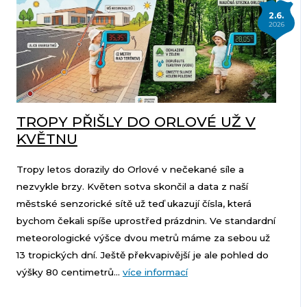
2.6.
2026
TROPY PŘIŠLY DO ORLOVÉ UŽ V
KVĚTNU
Tropy letos dorazily do Orlové v nečekané síle a
nezvykle brzy. Květen sotva skončil a data z naší
městské senzorické sítě už teď ukazují čísla, která
bychom čekali spíše uprostřed prázdnin. Ve standardní
meteorologické výšce dvou metrů máme za sebou už
13 tropických dní. Ještě překvapivější je ale pohled do
výšky 80 centimetrů...
více informací