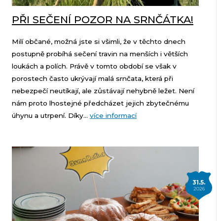
PŘI SEČENÍ POZOR NA SRNČÁTKA!
Milí občané, možná jste si všimli, že v těchto dnech
postupně probíhá sečení travin na menších i větších
loukách a polích. Právě v tomto období se však v
porostech často ukrývají malá srnčata, která při
nebezpečí neutíkají, ale zůstávají nehybně ležet. Není
nám proto lhostejné předcházet jejich zbytečnému
úhynu a utrpení. Díky...
více informací
31.5.
2026