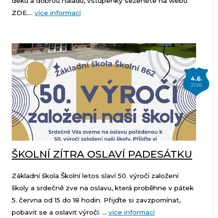
deku a dobrou náladu, vstupenky seženete na webu
ZDE....
více informací
4.6.
2026
ŠKOLNÍ ZÍTRA OSLAVÍ PADESÁTKU
Základní škola Školní letos slaví 50. výročí založení
školy a srdečně zve na oslavu, která proběhne v pátek
5. června od 15 do 18 hodin. Přijďte si zavzpomínat,
pobavit se a oslavit výročí. ...
více informací