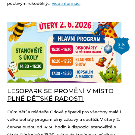
poctivým rukodělný...
více informací
2.6.
2026
LESOPARK SE PROMĚNÍ V MÍSTO
PLNÉ DĚTSKÉ RADOSTI
Dům dětí a mládeže Orlová připravil pro všechny malé i
velké bohatý program plný zábavy a soutěží. V úterý 2.
června budou od 14:30 hodin k dispozici stanoviště s
úkoly. Následně v 15:30 začne diskopárty se včelkou