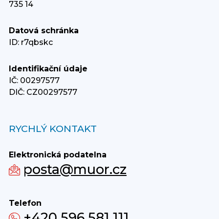
735 14
Datová schránka
ID: r7qbskc
Identifikační údaje
IČ: 00297577
DIČ: CZ00297577
RYCHLÝ KONTAKT
Elektronická podatelna
posta@muor.cz
Telefon
+420 596 581 111