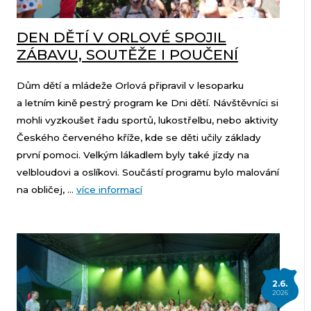
DEN DĚTÍ V ORLOVÉ SPOJIL
ZÁBAVU, SOUTĚŽE I POUČENÍ
Dům dětí a mládeže Orlová připravil v lesoparku
a letním kině pestrý program ke Dni dětí. Návštěvníci si
mohli vyzkoušet řadu sportů, lukostřelbu, nebo aktivity
Českého červeného kříže, kde se děti učily základy
první pomoci. Velkým lákadlem byly také jízdy na
velbloudovi a oslíkovi. Součástí programu bylo malování
na obličej, ...
více informací
2.6.
2026