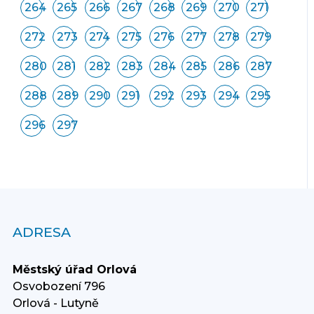
264
265
266
267
268
269
270
271
272
273
274
275
276
277
278
279
280
281
282
283
284
285
286
287
288
289
290
291
292
293
294
295
296
297
ADRESA
Městský úřad Orlová
Osvobození 796
Orlová - Lutyně