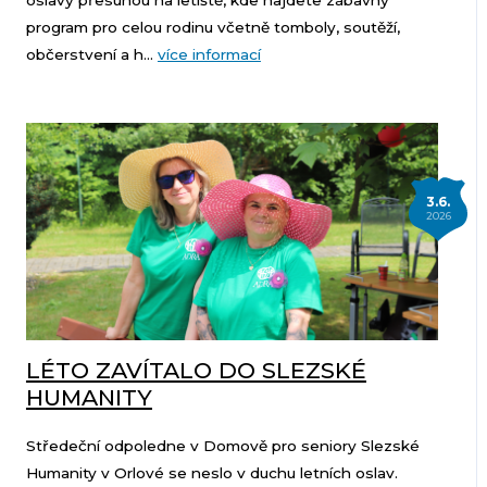
oslavy přesunou na letiště, kde najdete zábavný
program pro celou rodinu včetně tomboly, soutěží,
občerstvení a h...
více informací
3.6.
2026
LÉTO ZAVÍTALO DO SLEZSKÉ
HUMANITY
Středeční odpoledne v Domově pro seniory Slezské
Humanity v Orlové se neslo v duchu letních oslav.