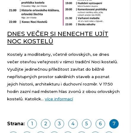
DNES VEČER SI NENECHTE UJÍT
NOC KOSTELŮ
Kostely a modlitebny, včetně orlovských, se dnes
večer otevřou veřejnosti v rámci tradiční Noci kostelů.
Využijte jedinečnou příležitost zavítat do běžně
nepřístupných prostor sakrálních staveb a poznat
jejich historii, architekturu i duchovní rozměr. V 17:50
hodin zazní nad městem hlas zvonů z obou orlovských
kostelů. Katolick...
více informací
Strana:
1
2
3
4
5
6
7