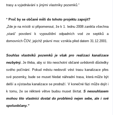
trasy a vyjednávání s jinými vlastníky pozemků.“
*
Proč by se občané měli do tohoto projektu zapojit?
„Zde je na místě si připomenout, že k 1. lednu 2008 zanikla všechna
„stará“ povolení k vypouštění odpadních vod ze septiků a
domovních ČOV, jejichž právní moc vznikla před datem 31.12.2001.
Souhlas vlastníků pozemků je však pro realizaci kanalizace
nezbytný.
Je třeba, aby si tito neochotní občané uvědomili důsledky
svého počínání. Pokud městu nedovolí vést trasu kanalizace přes
své pozemky, bude se muset hledat náhradní trasa, která může být
delší a výstavba kanalizace se prodraží. V konečné fázi může dojít i
k tomu, že se některé větve budou muset škrtat.
S nesouhlasem
mohou tito vlastníci dostat do problémů nejen sebe, ale i své
spoluobčany.“