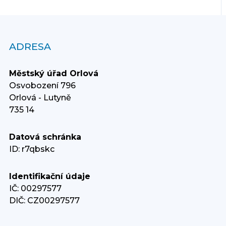
ADRESA
Městský úřad Orlová
Osvobození 796
Orlová - Lutyně
735 14
Datová schránka
ID: r7qbskc
Identifikační údaje
IČ: 00297577
DIČ: CZ00297577