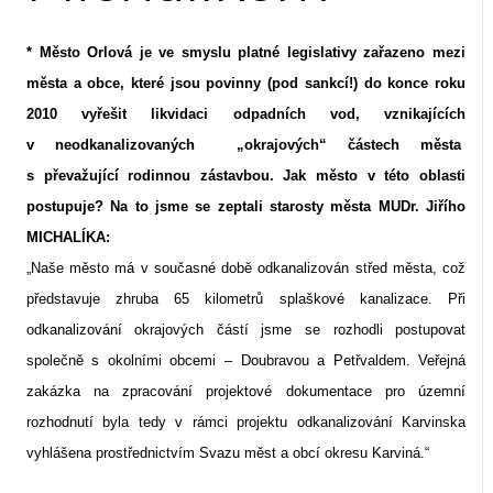
* Město Orlová je ve smyslu platné legislativy zařazeno mezi
města a obce, které jsou povinny (pod sankcí!) do konce roku
2010 vyřešit likvidaci odpadních vod, vznikajících
v neodkanalizovaných
„okrajových“ částech města
s převažující rodinnou zástavbou. Jak město v této oblasti
postupuje? Na to jsme se zeptali starosty města MUDr. Jiřího
MICHALÍKA:
„Naše město má v současné době odkanalizován střed města, což
představuje zhruba 65 kilometrů splaškové kanalizace. Při
odkanalizování okrajových částí jsme se rozhodli postupovat
společně s okolními obcemi – Doubravou a Petřvaldem. Veřejná
zakázka na zpracování projektové dokumentace pro územní
rozhodnutí byla tedy v rámci projektu odkanalizování Karvinska
vyhlášena prostřednictvím Svazu měst a obcí okresu Karviná.“