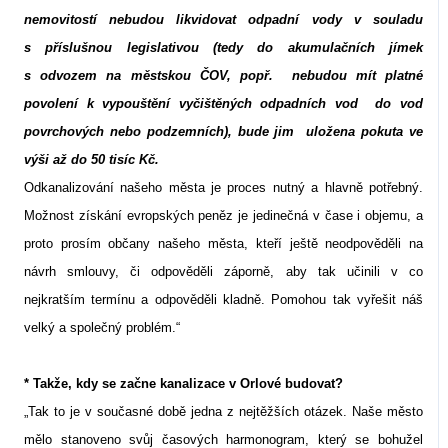
nemovitostí nebudou likvidovat odpadní vody v souladu
s příslušnou legislativou (tedy do akumulačních jímek
s odvozem na městskou ČOV, popř.
nebudou mít platné
povolení k vypouštění vyčištěných odpadních vod
do vod
povrchových nebo podzemních), bude jim
uložena pokuta ve
výši až do 50 tisíc Kč.
Odkanalizování našeho města je proces nutný a hlavně potřebný.
Možnost získání evropských peněz je jedinečná v čase i objemu, a
proto prosím občany našeho města, kteří ještě neodpověděli na
návrh smlouvy, či odpověděli záporně, aby tak učinili v co
nejkratším termínu a odpověděli kladně. Pomohou tak vyřešit náš
velký a společný problém.“
* Takže, kdy se začne kanalizace v Orlové budovat?
„Tak to je v současné době jedna z nejtěžších otázek. Naše město
mělo stanoveno svůj časových harmonogram, který se bohužel