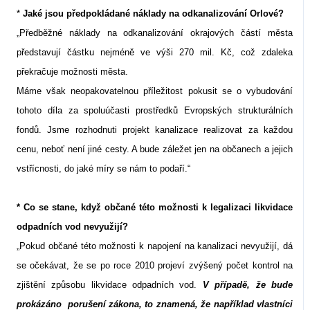
*
Jaké jsou předpokládané náklady na odkanalizování Orlové?
„Předběžné náklady na odkanalizování okrajových částí města
představují částku nejméně ve výši 270 mil. Kč, což zdaleka
překračuje možnosti města.
Máme však neopakovatelnou příležitost pokusit se o vybudování
tohoto díla za spoluúčasti prostředků Evropských strukturálních
fondů. Jsme rozhodnuti projekt kanalizace realizovat za každou
cenu, neboť není jiné cesty. A bude záležet jen na občanech a jejich
vstřícnosti, do jaké míry se nám to podaří.“
* Co se stane, když občané této možnosti k legalizaci likvidace
odpadních vod nevyužijí?
„Pokud občané této možnosti k napojení na kanalizaci nevyužijí, dá
se očekávat, že se po roce 2010 projeví zvýšený počet kontrol na
zjištění způsobu likvidace odpadních vod.
V případě, že bude
prokázáno porušení zákona, to znamená, že například vlastníci