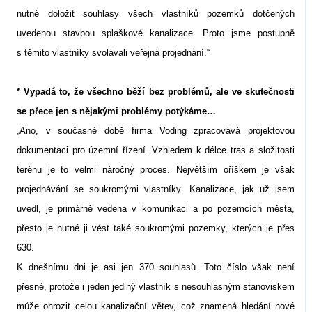
nutné doložit souhlasy všech vlastníků pozemků dotčených
uvedenou stavbou splaškové kanalizace. Proto jsme postupně
s těmito vlastníky svolávali veřejná projednání.“
* Vypadá to, že všechno běží bez problémů, ale ve skutečnosti
se přece jen s nějakými problémy potýkáme…
„Ano, v současné době firma Voding zpracovává projektovou
dokumentaci pro územní řízení. Vzhledem k délce tras a složitosti
terénu je to velmi náročný proces. Největším oříškem je však
projednávání se soukromými vlastníky. Kanalizace, jak už jsem
uvedl, je primárně vedena v komunikaci a po pozemcích města,
přesto je nutné ji vést také soukromými pozemky, kterých je přes
630.
K dnešnímu dni je asi jen 370 souhlasů. Toto číslo však není
přesné, protože i jeden jediný vlastník s nesouhlasným stanoviskem
může ohrozit celou kanalizační větev, což znamená hledání nové