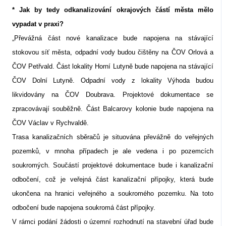
* Jak by tedy odkanalizování okrajových částí města mělo
vypadat v praxi?
„Převážná část nové kanalizace bude napojena na stávající
stokovou síť města, odpadní vody budou čištěny na ČOV Orlová a
ČOV Petřvald. Část lokality Horní Lutyně bude napojena na stávající
ČOV Dolní Lutyně. Odpadní vody z lokality Výhoda budou
likvidovány na ČOV Doubrava. Projektové dokumentace se
zpracovávají souběžně. Část Balcarovy kolonie bude napojena na
ČOV Václav v Rychvaldě.
Trasa kanalizačních sběračů je situována převážně do veřejných
pozemků, v mnoha případech je ale vedena i po pozemcích
soukromých. Součástí projektové dokumentace bude i kanalizační
odbočení, což je veřejná část kanalizační přípojky, která bude
ukončena na hranici veřejného a soukromého pozemku. Na toto
odbočení bude napojena soukromá část přípojky.
V rámci podání žádosti o územní rozhodnutí na stavební úřad bude