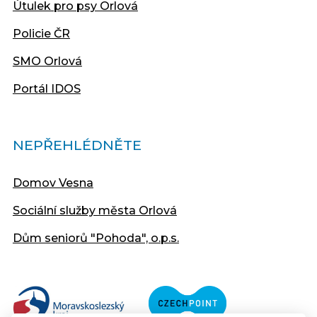
Útulek pro psy Orlová
Policie ČR
SMO Orlová
Portál IDOS
NEPŘEHLÉDNĚTE
Domov Vesna
Sociální služby města Orlová
Dům seniorů "Pohoda", o.p.s.