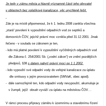
Je tedy v zájmu města a hlavně významné části jeho obyvatel
v oblastech bez splaškové kanalizace, věc urychleně řešit.
Zde je na místě připomenout, že k 1. lednu 2008 zanikla všechna
„stará“ povolení k vypouštění odpadních vod ze septiků a
domovních ČOV, jejichž právní moc vznikla před 31.12.2001. Jinak
řečeno - v souladu se zákonem je ten,
- kdo má platné povolení k vypouštění vyčištěných odpadních vod
dle Zákona č. 254/2001 Sb. („vodní zákon“) ve znění pozdějších
předpisů, §38
s datem nabytí právní moci po 1.1.2002.
- kdo vypouští své odpadní vody do veřejné kanalizace za úplatu
dle smlouvy s jejím provozovatelem (SMVaK, obec apod).
-
dále samozřejmě ten, kdo odpadní vody nevypouští, akumuluje je
v žumpě, jejíž
obsah vyváží za úplatu na městskou ČOV....
V rámci procesu přípravy záměru k územnímu a stavebnímu řízení