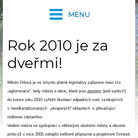
MENU
Rok 2010 je za
dveřmi!
Město Orlová je ve smyslu platné legislativy zařazeno mezi tzv.
„aglomerace“, tedy města a obce, které jsou
povinny
(pod sankcí!)
do konce roku 2010 vyřešit likvidaci odpadních vod, vznikajících
v neodkanalizovaných
„okrajových“ oblastech
s převažující
rodinnou zástavbou.
Vedení města ve spolupráci s některými okolními městy a obcemi
proto již v roce 2005 zahájilo veškeré přípravné a projektové činnosti