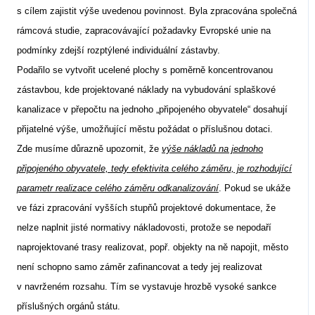
s cílem zajistit výše uvedenou povinnost. Byla zpracována společná
rámcová studie, zapracovávající požadavky Evropské unie na
podmínky zdejší rozptýlené individuální zástavby.
Podařilo se vytvořit ucelené plochy s poměrně koncentrovanou
zástavbou, kde projektované náklady na vybudování splaškové
kanalizace v přepočtu na jednoho „připojeného obyvatele“ dosahují
přijatelné výše, umožňující městu požádat o příslušnou dotaci.
Zde musíme důrazně upozornit, že
výše nákladů na jednoho
připojeného obyvatele, tedy efektivita celého záměru, je rozhodující
parametr realizace celého záměru odkanalizování
. Pokud se ukáže
ve fázi zpracování vyšších stupňů projektové dokumentace, že
nelze naplnit jisté normativy nákladovosti, protože se nepodaří
naprojektované trasy realizovat, popř. objekty na ně napojit, město
není schopno samo záměr zafinancovat a tedy jej realizovat
v navrženém rozsahu. Tím se vystavuje hrozbě vysoké sankce
příslušných orgánů státu.