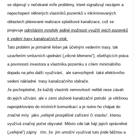
se objevují v nečekané míře problémy, které signalizují nezájem a
nepochopení některých vlastníků pozemků v inkriminovaných
oblastech plánované realizace splaškové kanalizace, což se
projevuje
odmítáním mnohdy jediné možnosti využití jejich pozemků
k vedení trasy kanalizačních stok.
Tato problém je primárně řešen jak účelným vedením trasy, tak
uzavřením smluvních ujednání („věcné břemeno“), ošetřujících práva
a povinnosti investora a vlastníka pozemku s cílem minimálního
dopadu na jeho další využívání,
ale samozřejmě
také efektivního
vedení nákladné
trasy kanalizačního sběrače.
Je pochopitelné, že každý vlastník nemovitostí nelibě nese zásah
do jejich užívání, ale v zemi uložené kanalizační potrubí
je většinou
naprojektováno do místních komunikací a je nutno ho chápat do
značné míry
jako „veřejně prospěšné zařízení či stavbu“, kterou
využívá značný počet obyvatel. Město zde tak hájí jejich oprávněné
(„veřejné“) zájmy
tím, že
jim umožní využívat tuto jinde běžnou a