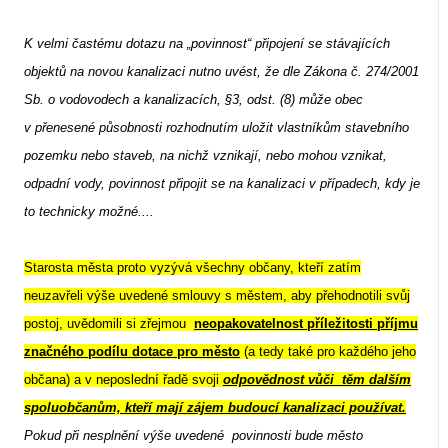
K velmi častému dotazu na „povinnost“ připojení se stávajících
objektů na novou kanalizaci nutno uvést, že dle Zákona č. 274/2001
Sb. o vodovodech a kanalizacích, §3, odst. (8) může obec
v přenesené působnosti rozhodnutím uložit vlastníkům stavebního
pozemku nebo staveb, na nichž vznikají, nebo mohou vznikat,
odpadní vody, povinnost připojit se na kanalizaci v případech, kdy je
to technicky možné....
Starosta města proto vyzývá všechny občany, kteří zatím
neuzavřeli výše uvedené smlouvy s městem, aby přehodnotili svůj
postoj, uvědomili si zřejmou
neopakovatelnost příležitosti příjmu
značného podílu dotace pro město
(a tedy také pro každého jeho
občana) a v neposlední řadě svoji
odpovědnost vůči těm dalším
spoluobčanům, kteří mají zájem budoucí kanalizaci používat.
Pokud při nesplnění výše uvedené
povinnosti bude město