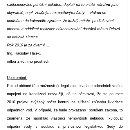
sankcionováno peněžní pokutou, doplatí na to určitě
všichni
jeho
obyvatelé, např. značnými rozpočtovými škrty.... Pokud se
podíváme do kalendáře zjistíme, že každý měsíc
prodlužování
procesu a oddálení realizace odkanalizování dostává město Orlová
do kritické situace.
Rok 2010 je za dveřmi.....
Ing. Radislav Hájek,
odbor životního prostředí
Upozornění:
Pokud občané této možnosti (k legalizaci likvidace odpadních vod) k
napojení na kanalizaci nevyužijí, dá se očekávat, že se po roce
2010 projeví zvýšený počet kontrol na zjištění způsobu likvidace
odpadních vod. V případě, že bude prokázáno porušení zákona, to
znamená, že například vlastníci nemovitostí nebudou likvidovat
odpadní vody v souladu s příslušnou legislativou (tedy do