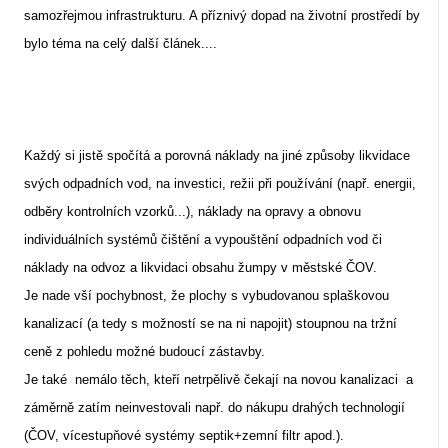
samozřejmou infrastrukturu. A příznivý dopad na životní prostředí by
bylo téma na celý další článek....
Každý si jistě spočítá a porovná náklady na jiné způsoby likvidace
svých odpadních vod, na investici, režii při používání (např. energii,
odběry kontrolních vzorků...), náklady na opravy a obnovu
individuálních systémů čištění a vypouštění odpadních vod či
náklady na odvoz a likvidaci obsahu žumpy v městské ČOV.
Je nade vší pochybnost, že plochy s vybudovanou splaškovou
kanalizací (a tedy s možností se na ni napojit) stoupnou na tržní
ceně z pohledu možné budoucí zástavby.
Je také
nemálo těch, kteří netrpělivě čekají na novou kanalizaci
a
záměrně zatím neinvestovali např. do nákupu drahých technologií
(ČOV, vícestupňové systémy septik+zemní filtr apod.).