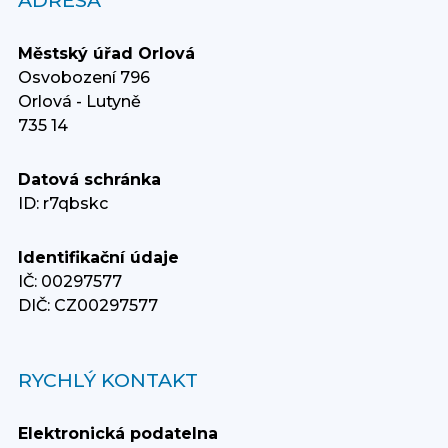
ADRESA
Městský úřad Orlová
Osvobození 796
Orlová - Lutyně
735 14
Datová schránka
ID: r7qbskc
Identifikační údaje
IČ: 00297577
DIČ: CZ00297577
RYCHLÝ KONTAKT
Elektronická podatelna