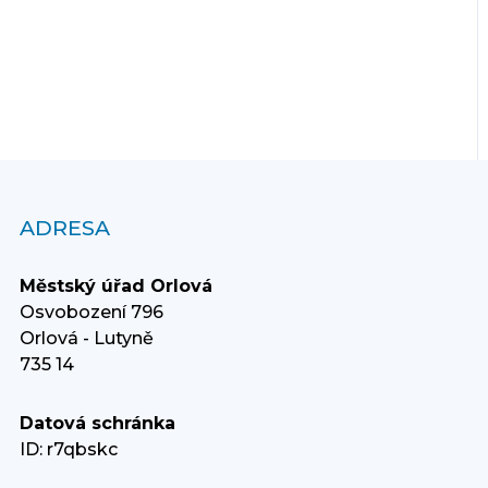
ADRESA
Městský úřad Orlová
Osvobození 796
Orlová - Lutyně
735 14
Datová schránka
ID: r7qbskc