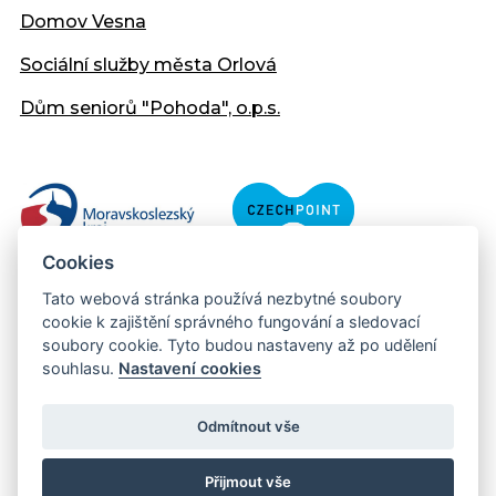
Domov Vesna
Sociální služby města Orlová
Dům seniorů "Pohoda", o.p.s.
Cookies
Tato webová stránka používá nezbytné soubory
cookie k zajištění správného fungování a sledovací
soubory cookie. Tyto budou nastaveny až po udělení
souhlasu.
Nastavení cookies
Copyright © 2013 - 2026 Městský úřad Orlová
Prohlášení přístupnosti
Odmítnout vše
Created:
web-evolution.cz
| Webmaster:
webmaster@muor.cz
Přijmout vše