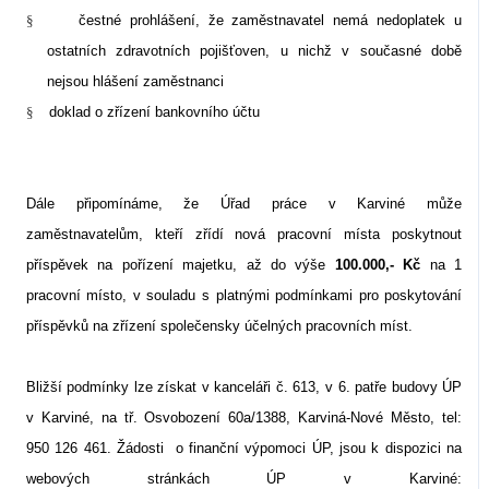
§
čestné prohlášení, že zaměstnavatel nemá nedoplatek u
ostatních zdravotních pojišťoven, u nichž v současné době
nejsou hlášení zaměstnanci
§
doklad o zřízení bankovního účtu
Dále připomínáme, že Úřad práce v Karviné může
zaměstnavatelům, kteří zřídí nová pracovní místa poskytnout
příspěvek na pořízení majetku, až do výše
100.000,- Kč
na 1
pracovní místo, v souladu s platnými podmínkami pro poskytování
příspěvků na zřízení společensky účelných pracovních míst.
Bližší podmínky lze získat v kanceláři č. 613, v 6. patře budovy ÚP
v Karviné, na tř. Osvobození 60a/1388, Karviná-Nové Město, tel:
950 126 461. Žádosti
o finanční výpomoci ÚP, jsou k dispozici na
webových stránkách ÚP v Karviné: