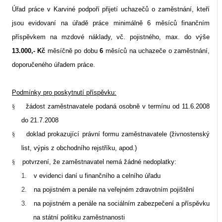
Úřad práce v Karviné podpoří přijetí uchazečů o zaměstnání, kteří
jsou evidovaní na úřadě práce minimálně 6 měsíců finančním
příspěvkem na mzdové náklady, vč. pojistného, max. do výše
13.000,- Kč
měsíčně po dobu
6
měsíců
na uchazeče o zaměstnání,
doporučeného úřadem práce.
Podmínky pro poskytnutí příspěvku:
§
žádost zaměstnavatele podaná osobně v termínu od 11.6.2008
do 21.7.2008
§
doklad prokazující právní formu zaměstnavatele (živnostenský
list, výpis z obchodního rejstříku, apod.)
§
potvrzení, že zaměstnavatel nemá žádné nedoplatky:
1.
v evidenci daní u finančního a celního úřadu
2.
na pojistném a penále na veřejném zdravotním pojištění
3.
na pojistném a penále na sociálním zabezpečení a příspěvku
na státní politiku zaměstnanosti