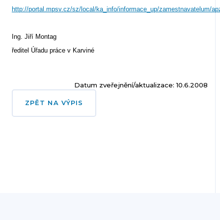
http://portal.mpsv.cz/sz/local/ka_info/informace_up/zamestnavatelum/ap
Ing. Jiří Montag
ředitel Úřadu práce v Karviné
Datum zveřejnění/aktualizace: 10.6.2008
ZPĚT NA VÝPIS