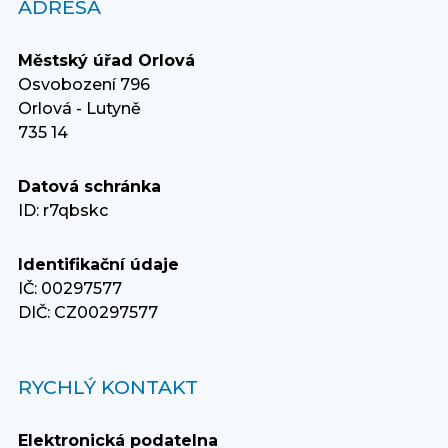
ADRESA
Městský úřad Orlová
Osvobození 796
Orlová - Lutyně
735 14
Datová schránka
ID: r7qbskc
Identifikační údaje
IČ: 00297577
DIČ: CZ00297577
RYCHLÝ KONTAKT
Elektronická podatelna