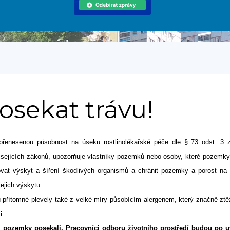
sekat trávu!
í přenesenou působnost na úseku rostlinolékařské péče dle § 73 odst. 3 
isejících zákonů, upozorňuje vlastníky pozemků nebo osoby, které pozemky 
ovat výskyt a šíření škodlivých organismů a chránit pozemky a porost na 
jejich výskytu.
řítomné plevely také z velké míry působícím alergenem, který značně ztěž
i.
é pozemky posekali. Pracovníci odboru životního prostředí budou po