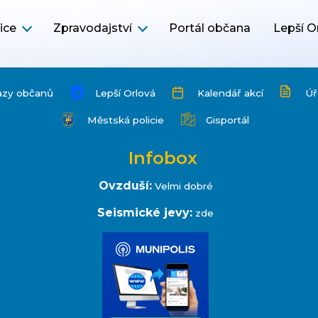
ice
Zpravodajství
Portál občana
Lepší O
azy občanů
Lepší Orlová
Kalendář akcí
Úř
Městská policie
Gisportál
Infobox
Ovzduší:
Velmi dobré
Seismické jevy:
zde