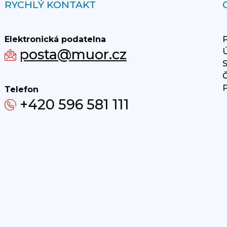
RYCHLÝ KONTAKT
Elektronická podatelna
P
posta@muor.cz
Ú
S
Č
P
Telefon
+420 596 581 111