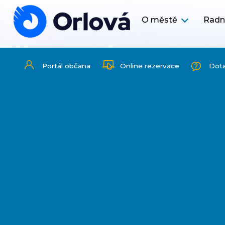
O městě
Radn
Portál občana
Online rezervace
Dot