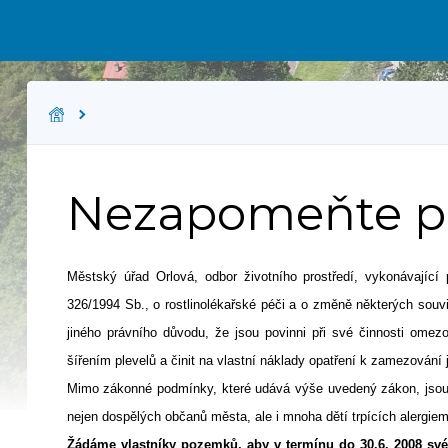
Nezapomeňte po
Městský úřad Orlová, odbor životního prostředí, vykonávajíc
326/1994 Sb., o rostlinolékařské péči a o změně některých souv
jiného právního důvodu, že jsou povinni při své činnosti omez
šířením plevelů a činit na vlastní náklady opatření k zamezování 
Mimo zákonné podmínky, které udává výše uvedený zákon, jsou p
nejen dospělých občanů města, ale i mnoha dětí trpících alergiem
Žádáme vlastníky pozemků, aby v termínu do 30.6. 2008 sv