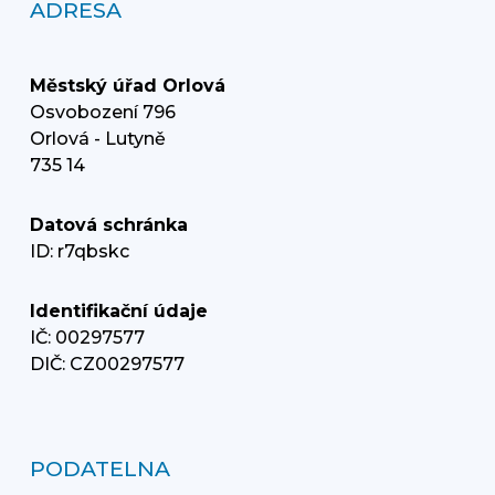
ADRESA
Městský úřad Orlová
Osvobození 796
Orlová - Lutyně
735 14
Datová schránka
ID: r7qbskc
Identifikační údaje
IČ: 00297577
DIČ: CZ00297577
PODATELNA