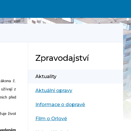
Zpravodajství
Aktuality
zákona č.
užívají z
Aktuální opravy
nich před
Informace o dopravě
uje život
Film o Orlové
 uvedeném