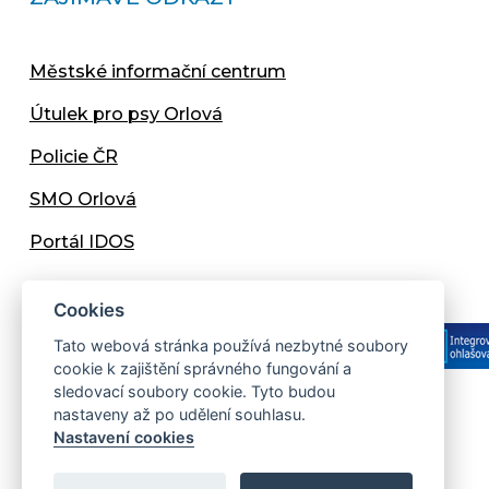
Městské informační centrum
Útulek pro psy Orlová
Policie ČR
SMO Orlová
Portál IDOS
Cookies
Tato webová stránka používá nezbytné soubory
cookie k zajištění správného fungování a
sledovací soubory cookie. Tyto budou
nastaveny až po udělení souhlasu.
Copyright © 2013 - 2026 Městský úřad Orlová
Nastavení cookies
Prohlášení přístupnosti