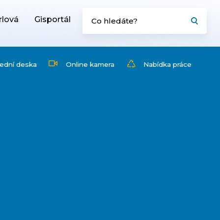
rlová
Gisportál
ední deska
Online kamera
Nabídka práce