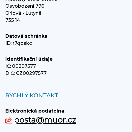
Osvobození 796
Orlová - Lutyně
735 14
Datová schránka
ID: r7qbskc
Identifikační údaje
IČ: 00297577
DIČ: CZ00297577
RYCHLÝ KONTAKT
Elektronická podatelna
posta@muor.cz