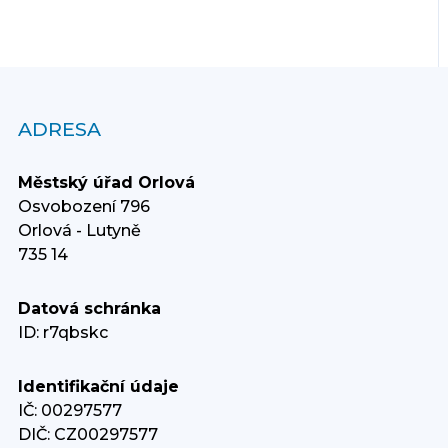
ADRESA
Městský úřad Orlová
Osvobození 796
Orlová - Lutyně
735 14
Datová schránka
ID: r7qbskc
Identifikační údaje
IČ: 00297577
DIČ: CZ00297577