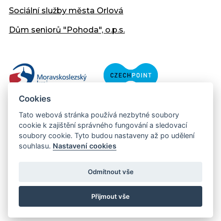
Sociální služby města Orlová
Dům seniorů "Pohoda", o.p.s.
Cookies
Tato webová stránka používá nezbytné soubory
cookie k zajištění správného fungování a sledovací
soubory cookie. Tyto budou nastaveny až po udělení
souhlasu.
Nastavení cookies
Copyright © 2013 - 2026 Městský úřad Orlová
Prohlášení přístupnosti
Odmítnout vše
Created:
web-evolution.cz
| Webmaster:
webmaster@muor.cz
Přijmout vše