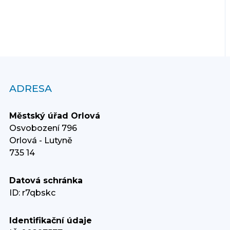
ADRESA
Městský úřad Orlová
Osvobození 796
Orlová - Lutyně
735 14
Datová schránka
ID: r7qbskc
Identifikační údaje