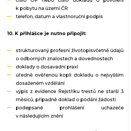
číslo OP nebo číslo dokladu o povolení
k pobytu na území ČR
telefon, datum a vlastnoruční podpis
10. K přihlášce je nutno připojit:
strukturovaný profesní životopisvčetně údajů
o odborných znalostech a dovednostech
doklady o dosavadní praxi
úředně ověřenou kopii dokladu o nejvyšším
dosaženém vzdělání
výpis z evidence Rejstříku trestů ne starší 3
měsíců, případně doklad o podání žádosti
podepsané prohlášení uchazeče
v následujícím znění