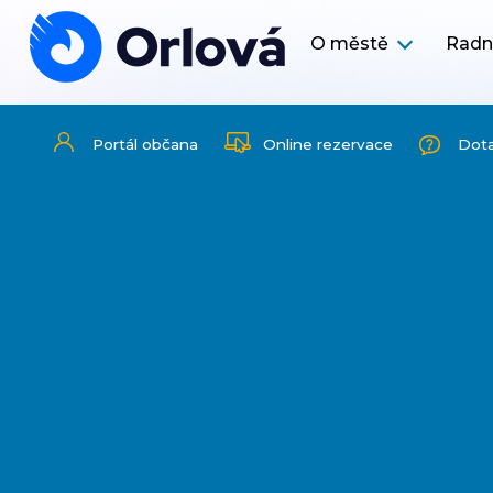
O městě
Radn
Portál občana
Online rezervace
Dot