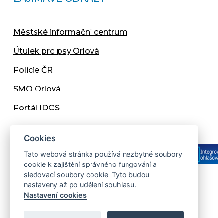
Městské informační centrum
Útulek pro psy Orlová
Policie ČR
SMO Orlová
Portál IDOS
Cookies
Tato webová stránka používá nezbytné soubory
cookie k zajištění správného fungování a
sledovací soubory cookie. Tyto budou
nastaveny až po udělení souhlasu.
Copyright © 2013 - 2026 Městský úřad Orlová
Nastavení cookies
Prohlášení přístupnosti