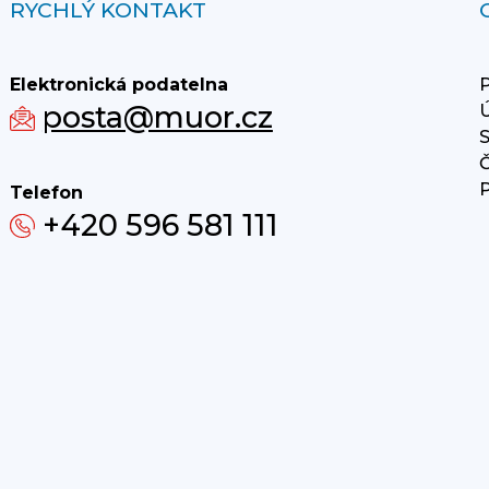
RYCHLÝ KONTAKT
Elektronická podatelna
P
posta@muor.cz
Ú
S
Č
P
Telefon
+420 596 581 111