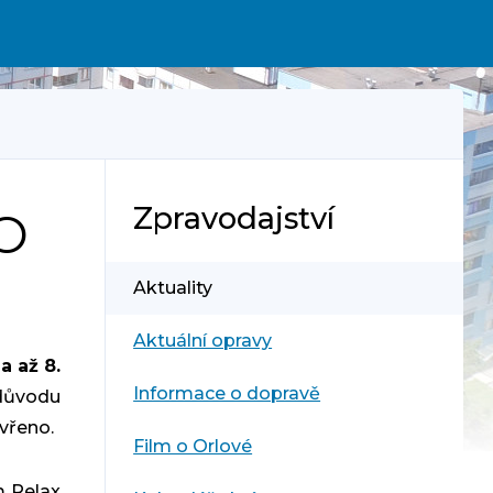
Zpravodajství
O
Aktuality
Aktuální opravy
a až 8.
Informace o dopravě
důvodu
vřeno.
Film o Orlové
m Relax