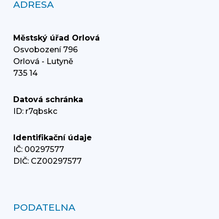
ADRESA
Městský úřad Orlová
Osvobození 796
Orlová - Lutyně
735 14
Datová schránka
ID: r7qbskc
Identifikační údaje
IČ: 00297577
DIČ: CZ00297577
PODATELNA