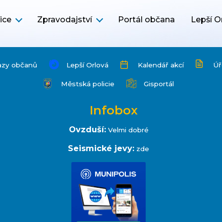
ice
Zpravodajství
Portál občana
Lepší O
azy občanů
Lepší Orlová
Kalendář akcí
Úř
Městská policie
Gisportál
Infobox
Ovzduší:
Velmi dobré
Seismické jevy:
zde