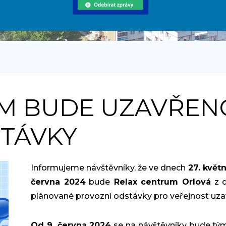
M BUDE UZAVŘEN
TÁVKY
Informujeme návštěvníky, že ve dnech
27. květn
června 2024
bude
Relax centrum Orlová
z 
plánované provozní odstávky pro veřejnost uza
Od 9. června 2024
se na návštěvníky bude tý