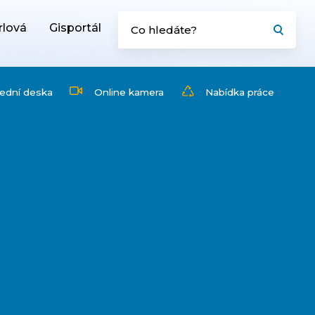
rlová
Gisportál
ední deska
Online kamera
Nabídka práce