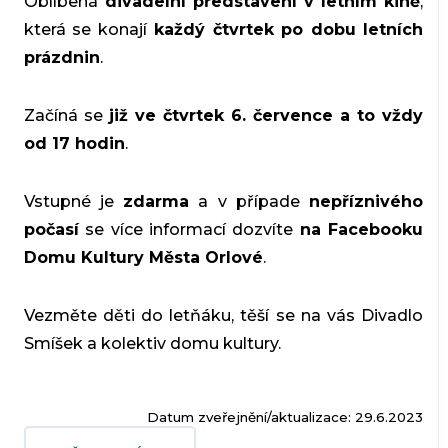
Oblíbená
divadelní představení
v letním kině
,
která se konají
každý čtvrtek po dobu letních
prázdnin
.
Začíná se
již ve čtvrtek 6. července a to vždy
od 17 hodin
.
Vstupné je
zdarma
a v případe
nepříznivého
počasí
se více informací dozvíte
na Facebooku
Domu Kultury Města Orlové
.
Vezměte děti do letňáku, těší se na vás Divadlo
Smíšek a kolektiv domu kultury.
Datum zveřejnění/aktualizace: 29.6.2023