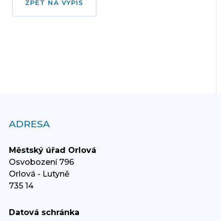
ZPĚT NA VÝPIS
ADRESA
Městský úřad Orlová
Osvobození 796
Orlová - Lutyně
735 14
Datová schránka