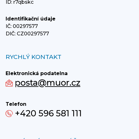
ID: r7qbskc
Identifikační údaje
IČ: 00297577
DIČ: CZ00297577
RYCHLÝ KONTAKT
Elektronická podatelna
posta@muor.cz
Telefon
+420 596 581 111