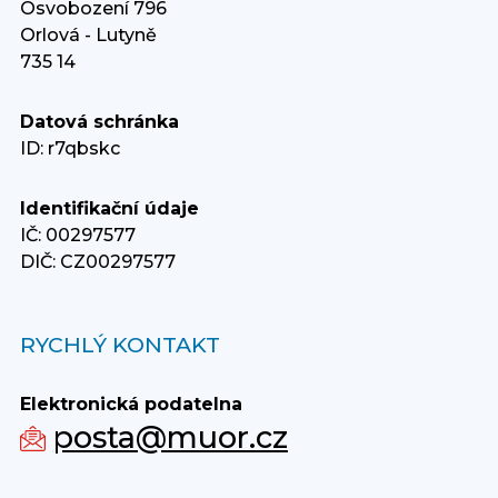
Osvobození 796
Orlová - Lutyně
735 14
Datová schránka
ID: r7qbskc
Identifikační údaje
IČ: 00297577
DIČ: CZ00297577
RYCHLÝ KONTAKT
Elektronická podatelna
posta@muor.cz