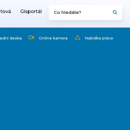
rlová
Gisportál
ední deska
Online kamera
Nabídka práce