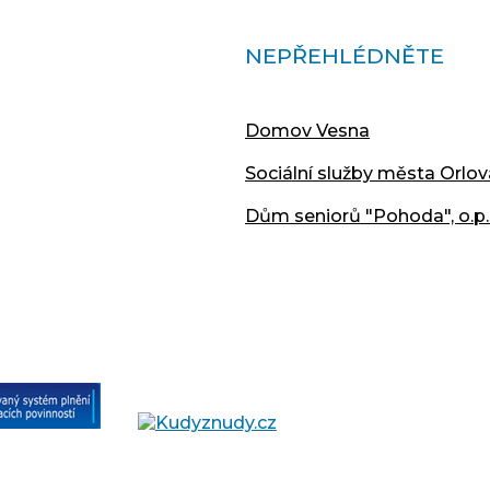
NEPŘEHLÉDNĚTE
Domov Vesna
Sociální služby města Orlov
Dům seniorů "Pohoda", o.p.