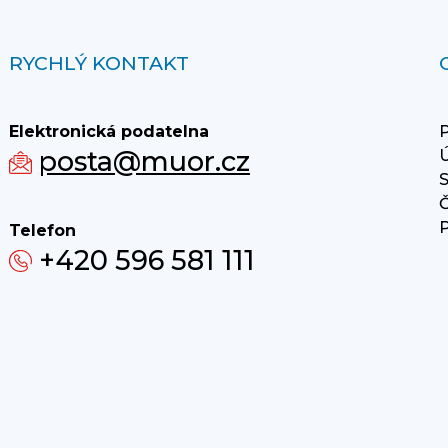
RYCHLÝ KONTAKT
Elektronická podatelna
P
posta@muor.cz
Ú
S
Č
P
Telefon
+420 596 581 111