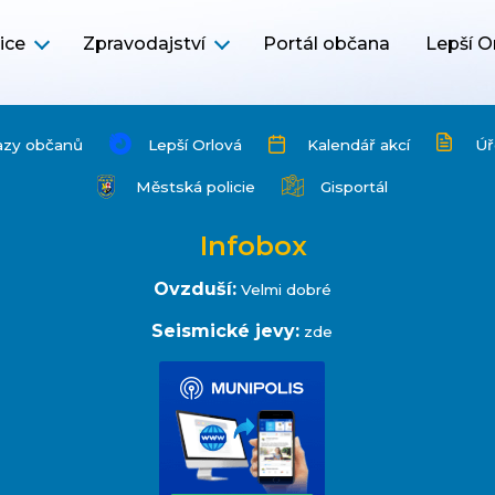
ice
Zpravodajství
Portál občana
Lepší O
azy občanů
Lepší Orlová
Kalendář akcí
Úř
Městská policie
Gisportál
Infobox
Ovzduší:
Velmi dobré
Seismické jevy:
zde