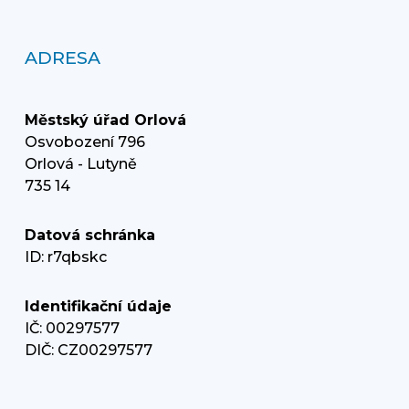
ADRESA
Městský úřad Orlová
Osvobození 796
Orlová - Lutyně
735 14
Datová schránka
ID: r7qbskc
Identifikační údaje
IČ: 00297577
DIČ: CZ00297577