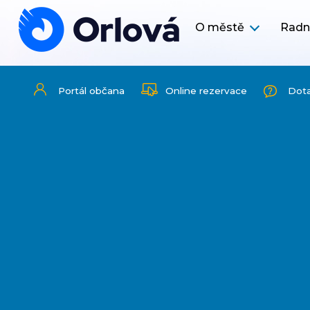
O městě
Radn
Portál občana
Online rezervace
Dot