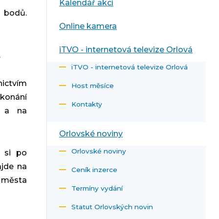
Kalendář akcí
 bodů.
Online kamera
iTVO - internetová televize Orlová
.
iTVO - internetová televize Orlová
nictvím
Host měsíce
onání
Kontakty
u a na
Orlovské noviny
Orlovské noviny
 si po
ajde na
Ceník inzerce
 města
Termíny vydání
Statut Orlovských novin