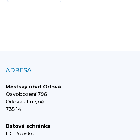
ADRESA
Městský úřad Orlová
Osvobození 796
Orlová - Lutyně
735 14
Datová schránka
ID: r7qbskc