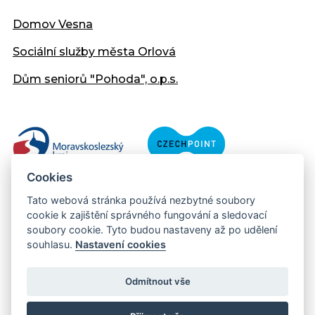
Domov Vesna
Sociální služby města Orlová
Dům seniorů "Pohoda", o.p.s.
Cookies
Tato webová stránka používá nezbytné soubory
cookie k zajištění správného fungování a sledovací
soubory cookie. Tyto budou nastaveny až po udělení
souhlasu.
Nastavení cookies
Copyright © 2013 - 2026 Městský úřad Orlová
Prohlášení přístupnosti
Odmítnout vše
Created:
web-evolution.cz
| Webmaster:
webmaster@muor.cz