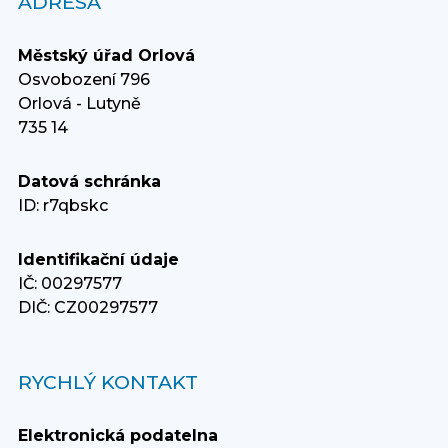
ADRESA
Městský úřad Orlová
Osvobození 796
Orlová - Lutyně
735 14
Datová schránka
ID: r7qbskc
Identifikační údaje
IČ: 00297577
DIČ: CZ00297577
RYCHLÝ KONTAKT
Elektronická podatelna