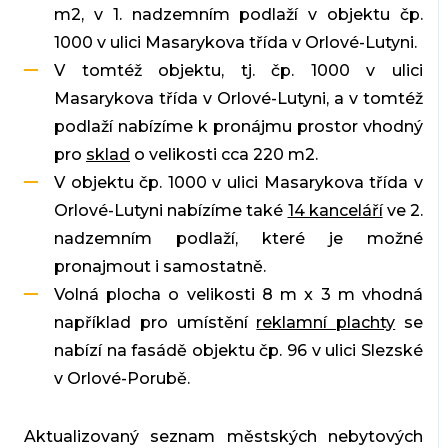
m2, v 1. nadzemním podlaží v objektu čp.
1000 v ulici Masarykova třída v Orlové-Lutyni.
V tomtéž objektu, tj. čp. 1000 v ulici
Masarykova třída v Orlové-Lutyni, a v tomtéž
podlaží nabízíme k pronájmu prostor vhodný
pro
sklad
o velikosti cca 220 m2.
V objektu čp. 1000 v ulici Masarykova třída v
Orlové-Lutyni nabízíme také
14 kanceláří
ve 2.
nadzemním podlaží, které je možné
pronajmout i samostatně.
Volná plocha o velikosti 8 m x 3 m vhodná
například pro umístění
reklamní plachty
se
nabízí na fasádě objektu čp. 96 v ulici Slezské
v Orlové-Porubě.
Aktualizovaný seznam městských nebytových