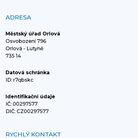
ADRESA
Městský úřad Orlová
Osvobození 796
Orlová - Lutyně
735 14
Datová schránka
ID: r7qbskc
Identifikační údaje
IČ: 00297577
DIČ: CZ00297577
RYCHLÝ KONTAKT