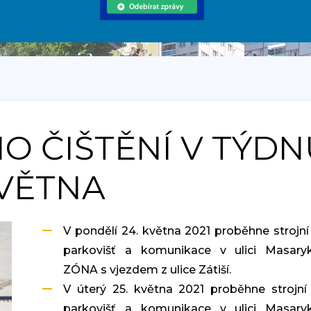
O ČIŠTĚNÍ V TÝDN
KVĚTNA
V pondělí 24. května 2021 proběhne strojní 
parkovišť a komunikace v ulici Masary
ZÓNA s vjezdem z ulice Zátiší.
V úterý 25. května 2021 proběhne strojní 
parkovišť a komunikace v ulici Masary