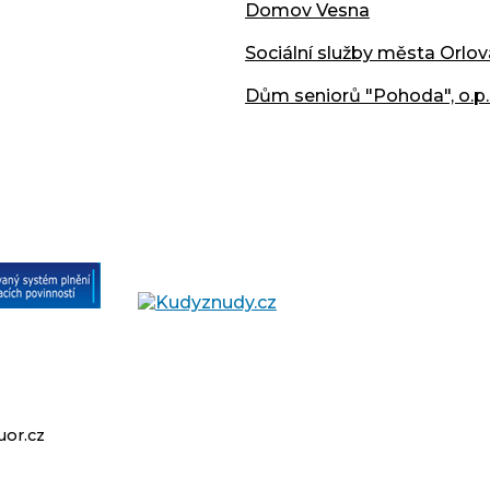
Domov Vesna
Sociální služby města Orlov
Dům seniorů "Pohoda", o.p.
or.cz