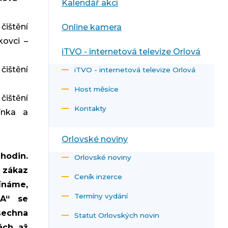
Kalendář akcí
čištění
Online kamera
kovci –
iTVO - internetová televize Orlová
čištění
iTVO - internetová televize Orlová
Host měsíce
čištění
Kontakty
ínka a
Orlovské noviny
hodin.
Orlovské noviny
i zákaz
Ceník inzerce
ínáme,
Termíny vydání
A“ se
všechna
Statut Orlovských novin
ách, až