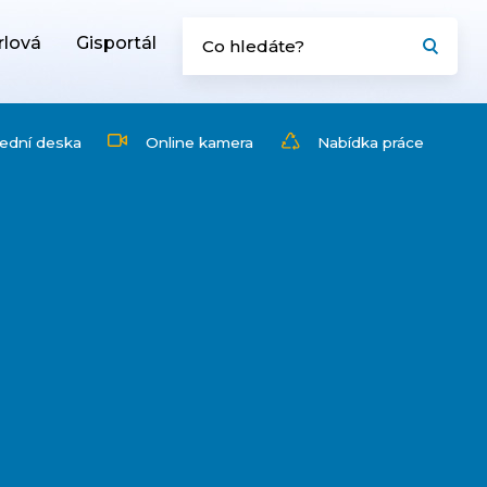
rlová
Gisportál
ední deska
Online kamera
Nabídka práce