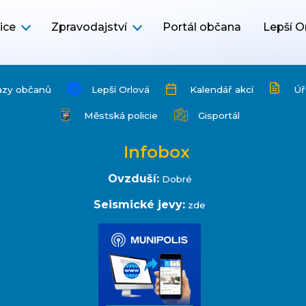
ice
Zpravodajství
Portál občana
Lepší O
azy občanů
Lepší Orlová
Kalendář akcí
Úř
Městská policie
Gisportál
Infobox
Ovzduší:
Dobré
Seismické jevy:
zde