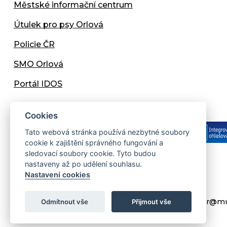
Městské informační centrum
Útulek pro psy Orlová
Policie ČR
SMO Orlová
Portál IDOS
Cookies
Tato webová stránka používá nezbytné soubory
cookie k zajištění správného fungování a
sledovací soubory cookie. Tyto budou
nastaveny až po udělení souhlasu.
Copyright © 2013 - 2026 Městský úřad Orlová
Nastavení cookies
Prohlášení přístupnosti
Created:
web-evolution.cz
| Webmaster:
webmaster@mu
Odmítnout vše
Přijmout vše