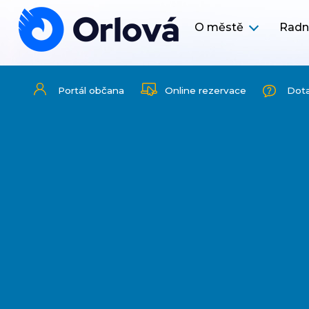
O městě
Radn
Portál občana
Online rezervace
Dot