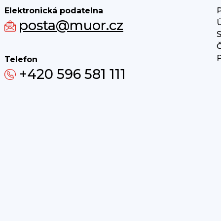
Elektronická podatelna
P
posta@muor.cz
Ú
S
Č
P
Telefon
+420 596 581 111