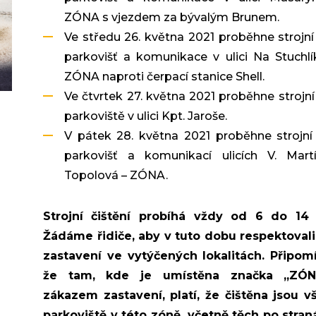
ZÓNA s vjezdem za bývalým Brunem.
Ve středu 26. května 2021 proběhne strojní 
parkovišť a komunikace v ulici Na Stuchlí
ZÓNA naproti čerpací stanice Shell.
Ve čtvrtek 27. května 2021 proběhne strojní 
parkoviště v ulici Kpt. Jaroše.
V pátek 28. května 2021 proběhne strojní 
parkovišť a komunikací ulicích V. Mart
Topolová – ZÓNA.
Strojní čištění probíhá vždy od 6 do 14 
Žádáme řidiče, aby v tuto dobu respektoval
zastavení ve vytýčených lokalitách. Připom
že tam, kde je umístěna značka „ZÓN
zákazem zastavení, platí, že čištěna jsou 
parkoviště v této zóně, včetně těch po stran