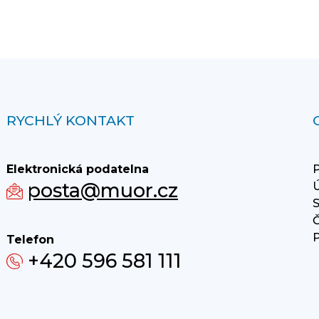
RYCHLÝ KONTAKT
Elektronická podatelna
P
posta@muor.cz
Ú
S
Č
P
Telefon
+420 596 581 111