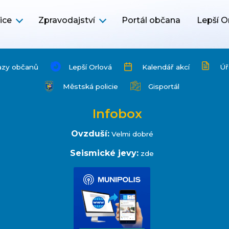
ice
Zpravodajství
Portál občana
Lepší O
azy občanů
Lepší Orlová
Kalendář akcí
Úř
Městská policie
Gisportál
Infobox
Ovzduší:
Velmi dobré
Seismické jevy:
zde