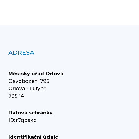
ADRESA
Městský úřad Orlová
Osvobození 796
Orlová - Lutyně
735 14
Datová schránka
ID: r7qbskc
Identifikační údaje