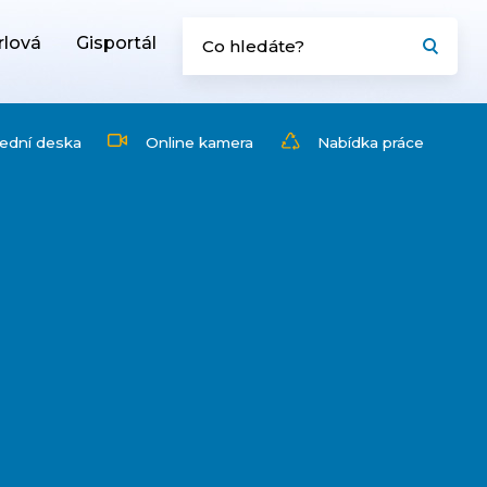
rlová
Gisportál
ední deska
Online kamera
Nabídka práce