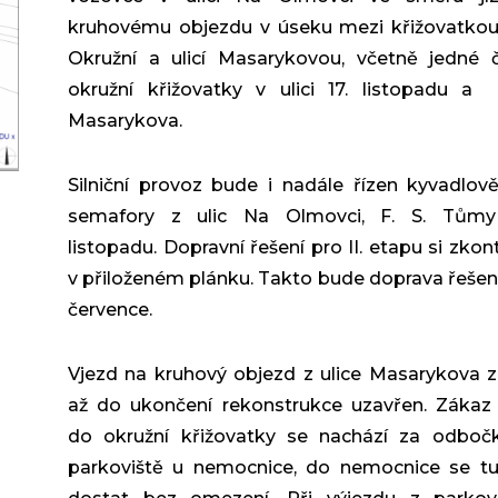
kruhovému objezdu v úseku mezi křižovatkou 
Okružní a ulicí Masarykovou, včetně jedné č
okružní křižovatky v ulici 17. listopadu a 
Masarykova.
Silniční provoz bude i nadále řízen kyvadlov
semafory z ulic Na Olmovci, F. S. Tůmy
listopadu. Dopravní řešení pro II. etapu si zkont
v přiloženém plánku. Takto bude doprava řešena
července.
Vjezd na kruhový objezd z ulice Masarykova 
až do ukončení rekonstrukce uzavřen. Zákaz
do okružní křižovatky se nachází za odboč
parkoviště u nemocnice, do nemocnice se tu