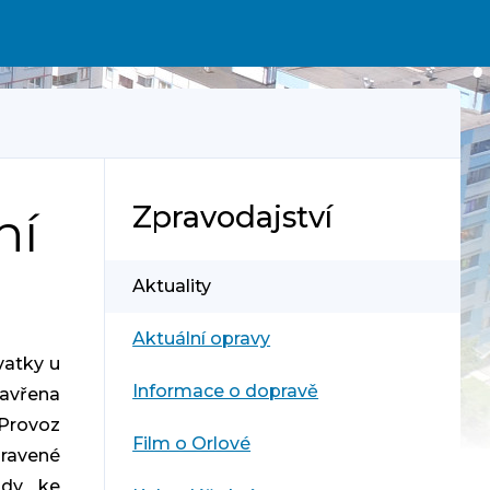
Zpravodajství
ní
Aktuality
Aktuální opravy
vatky u
Informace o dopravě
zavřena
 Provoz
Film o Orlové
ravené
zdy ke