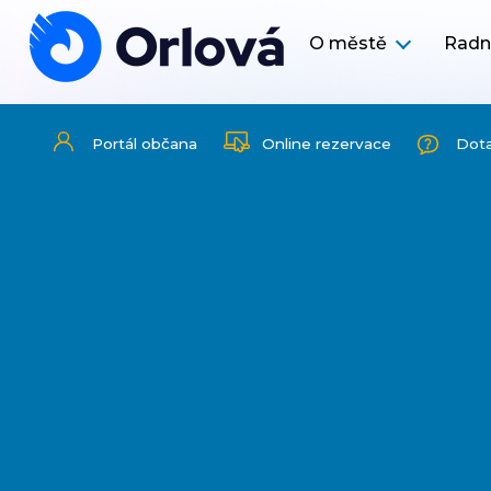
O městě
Radn
Portál občana
Online rezervace
Dot