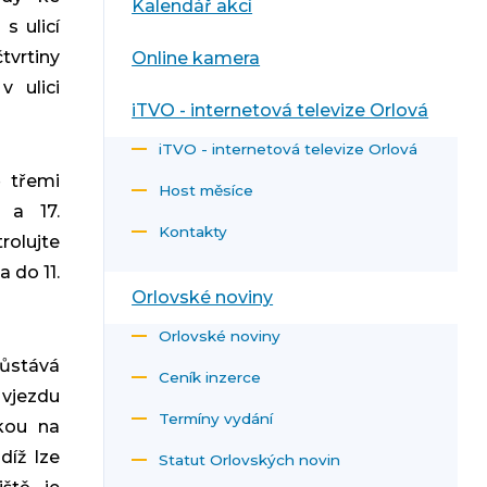
Kalendář akcí
s ulicí
tvrtiny
Online kamera
v ulici
iTVO - internetová televize Orlová
iTVO - internetová televize Orlová
ě třemi
Host měsíce
 a 17.
Kontakty
rolujte
 do 11.
Orlovské noviny
Orlovské noviny
zůstává
Ceník inzerce
 vjezdu
Termíny vydání
kou na
díž lze
Statut Orlovských novin