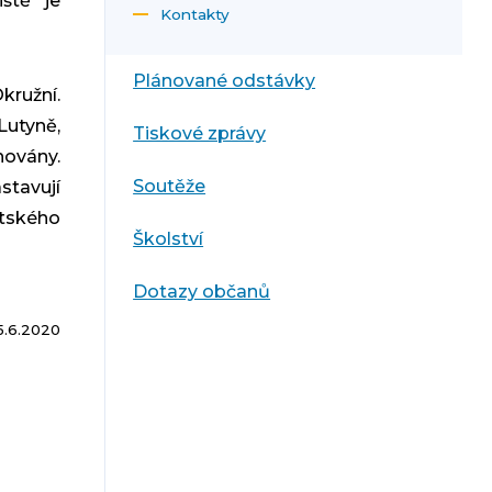
ště je
Kontakty
Plánované odstávky
kružní.
utyně,
Tiskové zprávy
ovány.
Soutěže
stavují
ětského
Školství
Dotazy občanů
5.6.2020