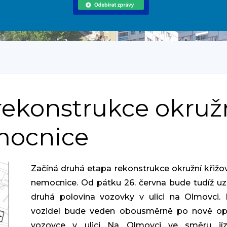
 rekonstrukce okruž
mocnice
Začíná druhá etapa rekonstrukce okružní křižo
nemocnice. Od pátku 26. června bude tudíž u
druhá polovina vozovky v ulici na Olmovci.
vozidel bude veden obousměrně po nově op
vozovce v ulici Na Olmovci ve směru jí