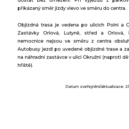
dostat bez omezení. Při výjezdu z parkovi
přikázaný směr jízdy vlevo ve směru do centra.
Objízdná trasa je vedena po ulicích Polní a O
Zastávky Orlová, Lutyně, střed a Orlová, L
nemocnice nejsou ve směru z centra obsluh
Autobusy jezdí po uvedené objízdné trase a za
na náhradní zastávce v ulici Okružní (naproti d
hřiště).
Datum zveřejnění/aktualizace: 2