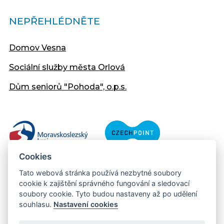
NEPŘEHLÉDNĚTE
Domov Vesna
Sociální služby města Orlová
Dům seniorů "Pohoda", o.p.s.
Cookies
Tato webová stránka používá nezbytné soubory
cookie k zajištění správného fungování a sledovací
soubory cookie. Tyto budou nastaveny až po udělení
souhlasu.
Nastavení cookies
Copyright © 2013 - 2026 Městský úřad Orlová
Prohlášení přístupnosti