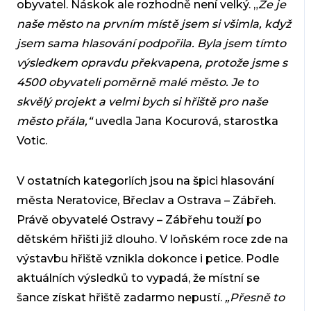
obyvatel. Náskok ale rozhodně není velký. „
Že je
naše město na prvním místě jsem si všimla, když
jsem sama hlasování podpořila. Byla jsem tímto
výsledkem opravdu překvapena, protože jsme s
4500 obyvateli poměrně malé město. Je to
skvělý projekt a velmi bych si hřiště pro naše
město přála,“
uvedla Jana Kocurová, starostka
Votic.
V ostatních kategoriích jsou na špici hlasování
města Neratovice, Břeclav a Ostrava – Zábřeh.
Právě obyvatelé Ostravy – Zábřehu touží po
dětském hřišti již dlouho. V loňském roce zde na
výstavbu hřiště vznikla dokonce i petice. Podle
aktuálních výsledků to vypadá, že místní se
šance získat hřiště zadarmo nepustí.
„Přesně to