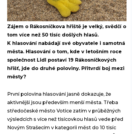
Zájem o Rákosníčkova hřiště je velký, svědčí o
tom více než 50 tisíc došlých hlasů.
K hlasování nabádají své obyvatele i samotná
města. Hlasování o tom, kde v letošním roce
společnost Lidl postaví 19 Rákosníčkových
hřišť, jde do druhé poloviny. Přitvrdí boj mezi
městy?
První polovina hlasování jasně dokazuje, že
aktivnější jsou především menší města. Třeba
středočeské město Votice zatím v průběžných
výsledcích s více než tisícovkou hlasů vede před
Novým Strašecím v kategorii měst do 10 tisíc