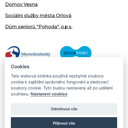
Domov Vesna
Sociální služby města Orlová
Dům seniorů "Pohoda", o.p.s.
Cookies
Tato webová stránka používá nezbytné soubory
cookie k zajištění správného fungování a sledovací
soubory cookie. Tyto budou nastaveny až po udělení
souhlasu.
Nastavení cookies
Copyright © 2013 - 2026 Městský úřad Orlová
Prohlášení přístupnosti
Odmítnout vše
Created:
web-evolution.cz
| Webmaster:
webmaster@muor.cz
Přijmout vše