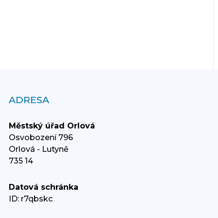
ADRESA
Městský úřad Orlová
Osvobození 796
Orlová - Lutyně
735 14
Datová schránka
ID: r7qbskc