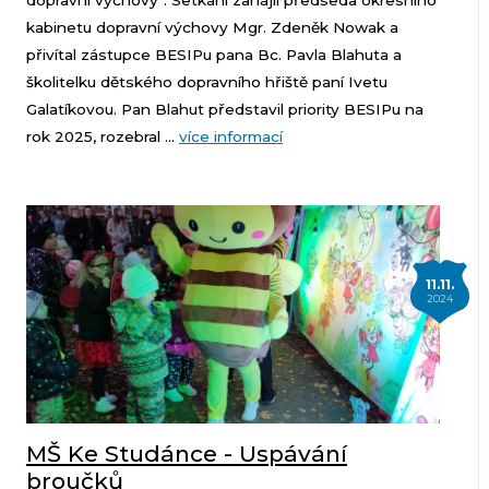
dopravní výchovy“. Setkání zahájil předseda okresního
kabinetu dopravní výchovy Mgr. Zdeněk Nowak a
přivítal zástupce BESIPu pana Bc. Pavla Blahuta a
školitelku dětského dopravního hřiště paní Ivetu
Galatíkovou. Pan Blahut představil priority BESIPu na
rok 2025, rozebral ...
více informací
11.11.
2024
MŠ Ke Studánce - Uspávání
broučků