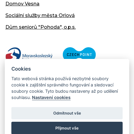
Domov Vesna
Sociální služby města Orlová
Dům seniorů "Pohoda", o.p.s.
Cookies
Tato webová stránka používá nezbytné soubory
cookie k zajištění správného fungování a sledovací
soubory cookie. Tyto budou nastaveny až po udělení
souhlasu.
Nastavení cookies
Copyright © 2013 - 2026 Městský úřad Orlová
Prohlášení přístupnosti
Odmítnout vše
Created:
web-evolution.cz
| Webmaster:
webmaster@muor.cz
Přijmout vše