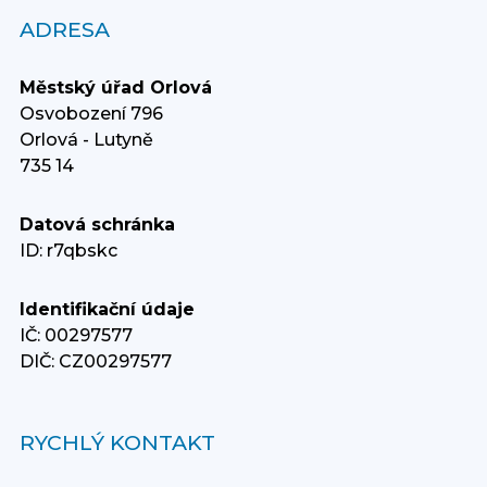
ADRESA
Městský úřad Orlová
Osvobození 796
Orlová - Lutyně
735 14
Datová schránka
ID: r7qbskc
Identifikační údaje
IČ: 00297577
DIČ: CZ00297577
RYCHLÝ KONTAKT