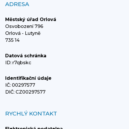
ADRESA
Městský úřad Orlová
Osvobození 796
Orlová - Lutyně
735 14
Datová schránka
ID: r7qbskc
Identifikační údaje
IČ: 00297577
DIČ: CZ00297577
RYCHLÝ KONTAKT
Elektronická podatelna