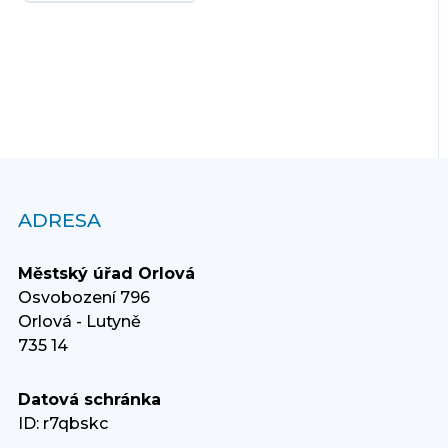
ADRESA
Městský úřad Orlová
Osvobození 796
Orlová - Lutyně
735 14
Datová schránka
ID: r7qbskc